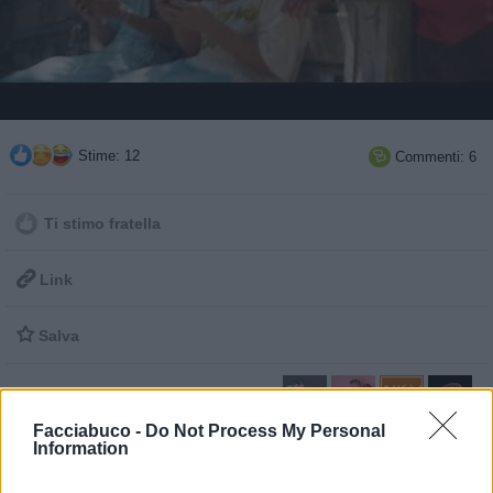
Stime: 12
Commenti: 6

Ti stimo fratella

Link

Salva
Facciabuco -
Do Not Process My Personal
Rema Vs 5calzinipuzzolenti
·
FenizyVs5cazinipuzzolenti
·
Pubblicità
Information
Divertenti
·
Ringo Boy
pubblicità