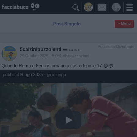

Post Singolo
≡ Menu
Pubblicità Divertente
5calzinipuzzolenti
livello 13
29 Ottobre 2025
- 5.061 visualizzazioni
Quando Rema e Fenizy tornano a casa dopo le 17 😂🤣
pubblicit Ringo 2025 - giro lungo