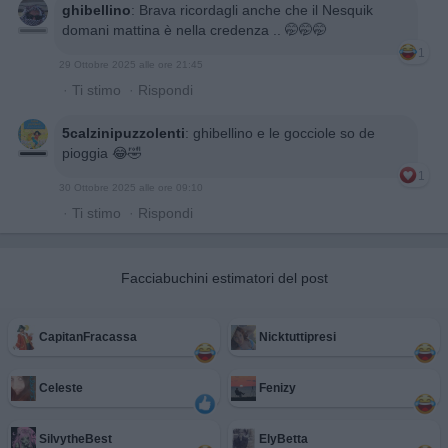
ghibellino
:
Brava ricordagli anche che il Nesquik
domani mattina è nella credenza .. 🤭🤭🤭
1
29 Ottobre 2025 alle ore 21:45
·
Ti stimo
·
Rispondi
5calzinipuzzolenti
:
ghibellino e le gocciole so de
pioggia 😂🤣
1
30 Ottobre 2025 alle ore 09:10
·
Ti stimo
·
Rispondi
Facciabuchini estimatori del post
CapitanFracassa
Nicktuttipresi
Celeste
Fenizy
SilvytheBest
ElyBetta