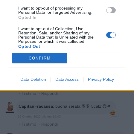
I want to opt-out of processing my
Personal Data for Targeted Advertising.
Rema
:
Invidiosa 🤪😁
Opted In
3
29 Ottobre 2025 alle ore 16:08
I want to opt-out of Collection, Use,
·
Ti stimo
·
Rispondi
Retention, Sale, and/or Sharing of my
Personal Data that Is Unrelated with the
Purposes for which it was collected.
nonnocucaracha
:
Buonasera 🌸💐🌸
Opted Out
1
29 Ottobre 2025 alle ore 16:37
CONFIRM
·
Ti stimo
·
Rispondi
Pastafariano
:
Ringo! E nel BEEP te lo spingo! 🧐
Data Deletion
Data Access
Privacy Policy
1
29 Ottobre 2025 alle ore 17:06
·
Ti stimo
·
Rispondi
CapitanFracassa
:
buona serata 🥂🥂 5calz 😍💋
1
29 Ottobre 2025 alle ore 19:45
·
Ti stimo
·
Rispondi