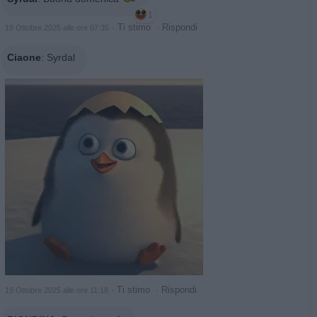
1
·
Ti stimo
·
Rispondi
19 Ottobre 2025 alle ore 07:35
Ciaone
:
Syrdal
·
Ti stimo
·
Rispondi
19 Ottobre 2025 alle ore 11:18