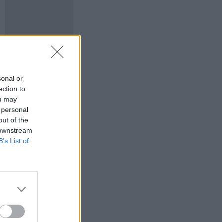
sonal or
ection to
ou may
 personal
out of the
 downstream
B’s List of