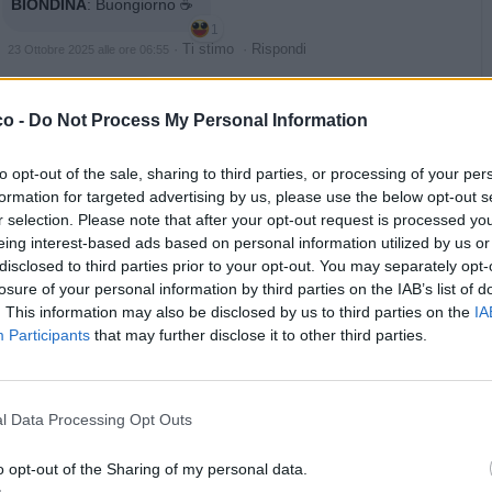
BIONDINA
:
Buongiorno ☕
1
·
Ti stimo
·
Rispondi
23 Ottobre 2025 alle ore 06:55
Ciaone
:
BIONDINA
co -
Do Not Process My Personal Information
1
to opt-out of the sale, sharing to third parties, or processing of your per
formation for targeted advertising by us, please use the below opt-out s
r selection. Please note that after your opt-out request is processed y
eing interest-based ads based on personal information utilized by us or
disclosed to third parties prior to your opt-out. You may separately opt-
losure of your personal information by third parties on the IAB’s list of
. This information may also be disclosed by us to third parties on the
IA
Participants
that may further disclose it to other third parties.
l Data Processing Opt Outs
·
Ti stimo
·
Rispondi
23 Ottobre 2025 alle ore 13:02
o opt-out of the Sharing of my personal data.