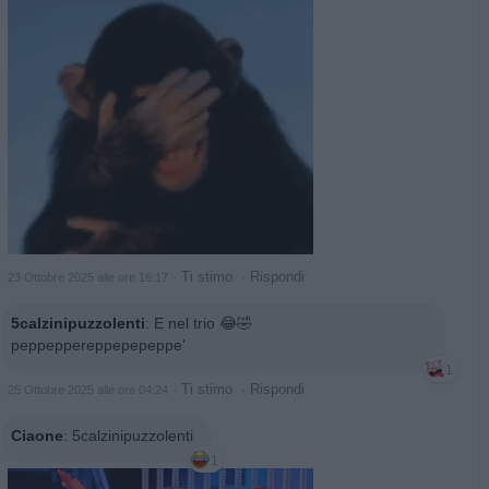
·
Ti stimo
·
Rispondi
23 Ottobre 2025 alle ore 16:17
5calzinipuzzolenti
:
E nel trio 😂🤣
peppeppereppepepeppe'
1
·
Ti stimo
·
Rispondi
25 Ottobre 2025 alle ore 04:24
Ciaone
:
5calzinipuzzolenti
1