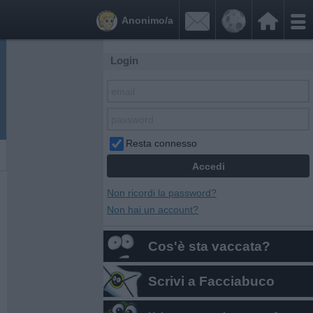


Anonimo/a
Login
Resta connesso
Non ricordi la password?
Non hai un account?
Cos'è sta vaccata?
Scrivi a Facciabuco