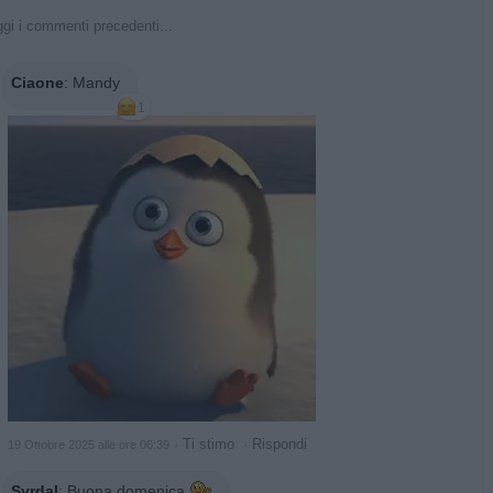
gi i commenti precedenti...
Ciaone
:
Mandy
1
·
Ti stimo
·
Rispondi
19 Ottobre 2025 alle ore 06:39
Syrdal
:
Buona domenica