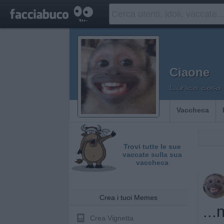
Ciaone
L'unica cosa 
Vaccheca
Trovi tutte le sue
vaccate sulla sua
vaccheca
Crea i tuoi Memes
...
Crea Vignetta