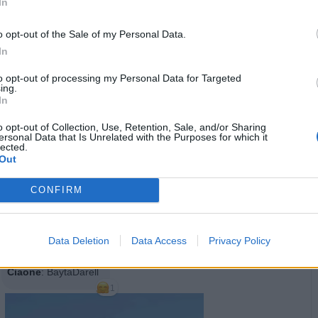
In
BaytaDarell
:
GoooodFtrnn, MyFriend🤗
1
o opt-out of the Sale of my Personal Data.
In
to opt-out of processing my Personal Data for Targeted
ing.
In
o opt-out of Collection, Use, Retention, Sale, and/or Sharing
ersonal Data that Is Unrelated with the Purposes for which it
lected.
Out
CONFIRM
Data Deletion
Data Access
Privacy Policy
·
Ti stimo
·
Rispondi
23 Ottobre 2025 alle ore 13:05
Ciaone
:
BaytaDarell
1