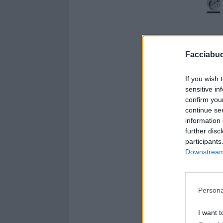
Facciabu
If you wish 
sensitive in
confirm you
continue se
information 
further disc
participants
Downstream 
Persona
I want t