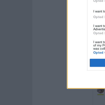
Opted 
I want t
Opted 
I want 
Advertis
Opted 
I want t
of my P
was col
Opted 