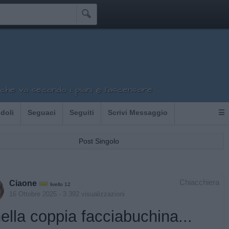

che va secondo i piani è l'ascensore
Idoli
Seguaci
Seguiti
Scrivi Messaggio
☰
Post Singolo
Chiacchiera
Ciaone
livello 12
16 Ottobre 2025
- 3.392 visualizzazioni
nella coppia facciabuchina...