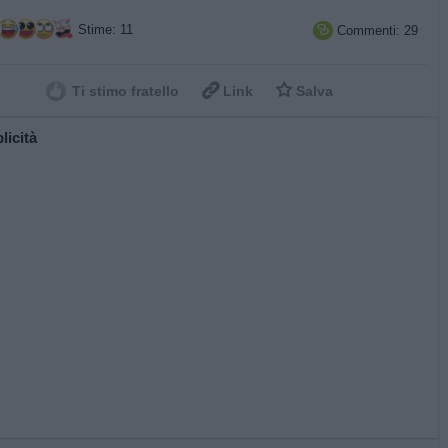
Stime: 11
Commenti: 29



Ti stimo fratello
Link
Salva
licità