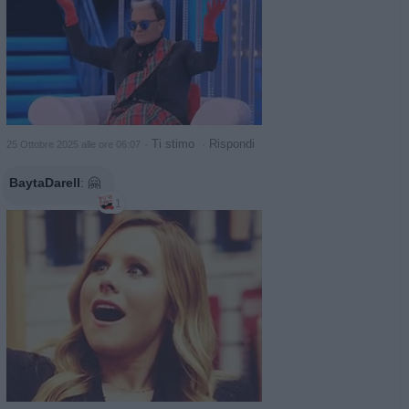
·
Ti stimo
·
Rispondi
25 Ottobre 2025 alle ore 06:07
BaytaDarell
:
🤗
1