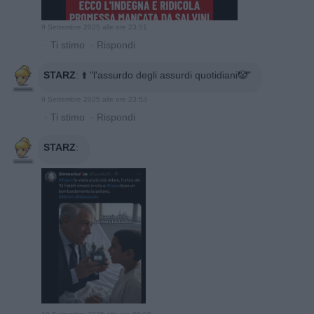
9 Settembre 2025 alle ore 23:51
·
Ti stimo
·
Rispondi
STARZ
:
⬆️ "l'assurdo degli assurdi quotidiani🤡"
9 Settembre 2025 alle ore 23:53
·
Ti stimo
·
Rispondi
STARZ
: