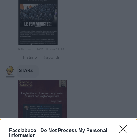
9 Settembre 2025 alle ore 23:24
·
Ti stimo
·
Rispondi
STARZ
:
Facciabuco -
Do Not Process My Personal
Information