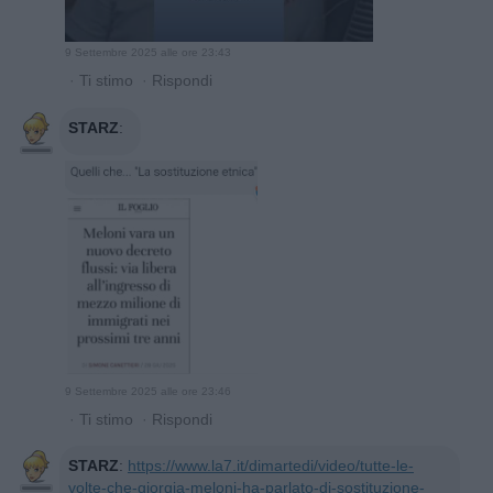
9 Settembre 2025 alle ore 23:43
·
Ti stimo
·
Rispondi
STARZ
:
9 Settembre 2025 alle ore 23:46
·
Ti stimo
·
Rispondi
STARZ
:
https://www.la7.it/dimartedi/video/tutte-le-
volte-che-giorgia-meloni-ha-parlato-di-sostituzione-