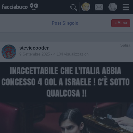

Post Singolo
≡ Menu
Satira
steviecooder
9 Settembre 2025
- 4.104 visualizzazioni