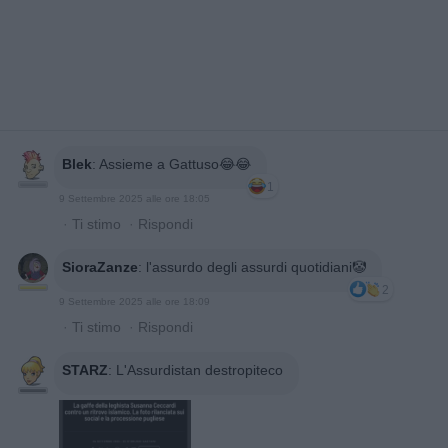
Blek
:
Assieme a Gattuso😂😂
1
9 Settembre 2025 alle ore 18:05
·
Ti stimo
·
Rispondi
SioraZanze
:
l'assurdo degli assurdi quotidiani🤡
2
9 Settembre 2025 alle ore 18:09
·
Ti stimo
·
Rispondi
STARZ
:
L'Assurdistan destropiteco