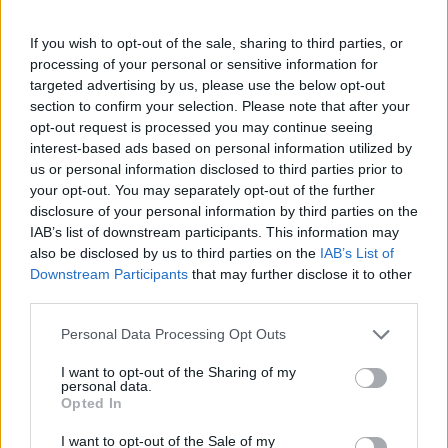
9 Settembre 2025 alle ore 23:25
If you wish to opt-out of the sale, sharing to third parties, or
·
Ti stimo
·
Rispondi
processing of your personal or sensitive information for
targeted advertising by us, please use the below opt-out
STARZ
:
section to confirm your selection. Please note that after your
opt-out request is processed you may continue seeing
interest-based ads based on personal information utilized by
us or personal information disclosed to third parties prior to
your opt-out. You may separately opt-out of the further
disclosure of your personal information by third parties on the
IAB’s list of downstream participants. This information may
also be disclosed by us to third parties on the
IAB’s List of
Downstream Participants
that may further disclose it to other
third parties.
9 Settembre 2025 alle ore 23:34
Personal Data Processing Opt Outs
·
Ti stimo
·
Rispondi
I want to opt-out of the Sharing of my
personal data.
STARZ
:
Opted In
I want to opt-out of the Sale of my
Quando Meloni chiedeva l abolizione delle accise sui carburanti: il video del 2019