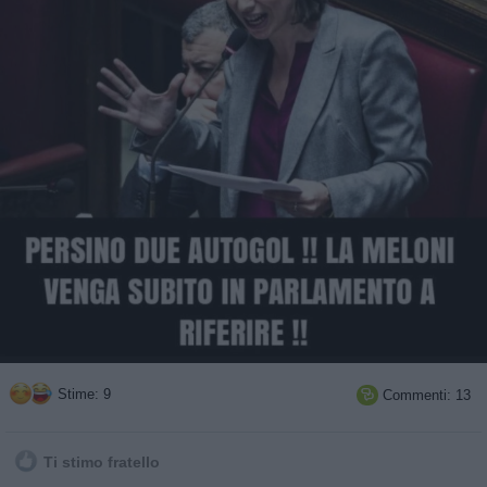
Stime: 9
Commenti: 13

Ti stimo fratello