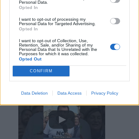
Personal Data.
Opted In
I want to opt-out of processing my
Personal Data for Targeted Advertising.
Opted In
I want to opt-out of Collection, Use,
Retention, Sale, and/or Sharing of my
Personal Data that Is Unrelated with the
Purposes for which it was collected.
Opted Out
9 Settembre 2025 alle ore 23:39
·
Ti stimo
·
Rispondi
CONFIRM
STARZ
:
-s5sWPymT
Data Deletion
Data Access
Privacy Policy
Matteo Salvini nel 2016 sul ponte sullo Stretto di Messina. Un chiaro esempio di coerenza e seriet .