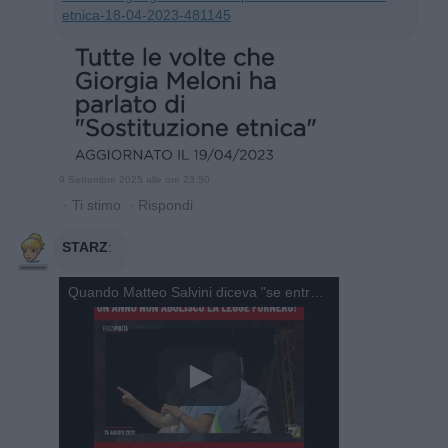
etnica-18-04-2023-481145
9 Settembre 2025 alle ore 23:50
·
Ti stimo
·
Rispondi
STARZ
:
Quando Matteo Salvini diceva "se entro un anno non tolgo la legge Fornero spernacchiatemi"