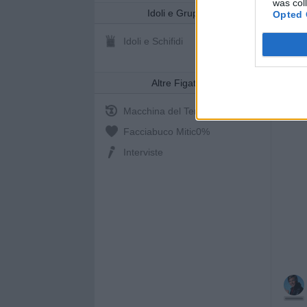
was col
Idoli e Gruppi
Opted 
Idoli e Schifidi
Altre Figate
Macchina del Tempo
Facciabuco Mitic
0%
Interviste