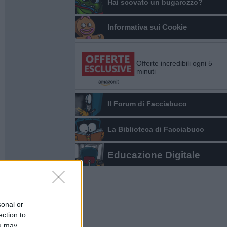
Hai scovato un bugarozzo?
Informativa sui Cookie
Offerte incredibili ogni 5
minuti
Il Forum di Facciabuco
La Biblioteca di Facciabuco
Educazione Digitale
sonal or
ection to
ou may