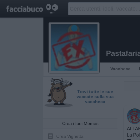
Pastafari
Vaccheca
Trovi tutte le sue
vaccate sulla sua
vaccheca
Crea i tuoi Memes
ALLA
La Poli
Crea Vignetta