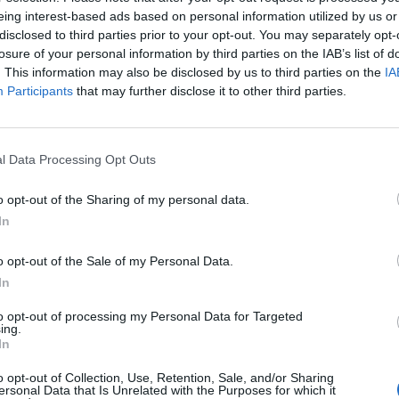
eing interest-based ads based on personal information utilized by us or
disclosed to third parties prior to your opt-out. You may separately opt-
losure of your personal information by third parties on the IAB’s list of
. This information may also be disclosed by us to third parties on the
IA
Participants
that may further disclose it to other third parties.
l Data Processing Opt Outs
Monodose
:
Destra, sinistra, centro, sopra, sotto, è sempre
la stessa storia.
o opt-out of the Sharing of my personal data.
1
In
·
Ti stimo
·
Rispondi
15 Agosto 2025 alle ore 00:28
Pastafariano
:
Monodose Manca il davanti ma soprattutto
o opt-out of the Sale of my Personal Data.
manca il didietro... 🤣🤣🤣
In
1
·
Ti stimo
·
Rispondi
15 Agosto 2025 alle ore 00:31
to opt-out of processing my Personal Data for Targeted
ing.
In
Monodose
:
Pastafariano Erano sottintesi, naturalmente 😁
1
o opt-out of Collection, Use, Retention, Sale, and/or Sharing
·
Ti stimo
·
Rispondi
15 Agosto 2025 alle ore 00:32
ersonal Data that Is Unrelated with the Purposes for which it