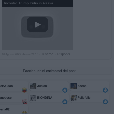
Incontro Trump Putin in Alaska
·
Ti stimo
·
Rispondi
16 Agosto 2025 alle ore 21:15
Facciabuchini estimatori del post
riSeldon
Junio8
pecos
onodose
BIONDINA
Follefolle
erla82