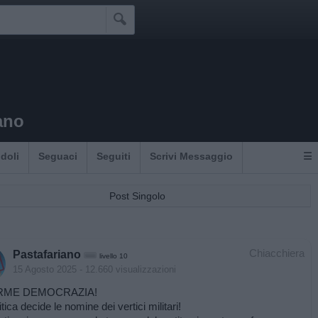

ano
Idoli
Seguaci
Seguiti
Scrivi Messaggio
☰
Post Singolo
Chiacchiera
Pastafariano
livello 10
15 Agosto 2025
- 12.660 visualizzazioni
RME DEMOCRAZIA!
tica decide le nomine dei vertici militari!