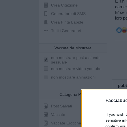
E' un 
Crea Citazione
carrier
E' sem
Generatore di SMS
loro pe
Crea Finta Lapide
Tutti i Generatori
Vaccate da Mostrare
non mostrare post a sfondo
sessuale
non mostrare video youtube
non mostrare animazioni
pubb
Categorie Post
Facciabu
Post Salvati
If you wish 
Vaccate
sensitive in
Vaccate Erotiche
confirm you