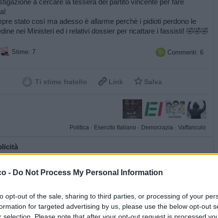
istigazione a cercare la tessera del partito vincente per fare
a!
pre stato così ma adesso è allarme perchè i pidioti perdono le
dine nei Ministeri ed i relativi dossier per ricattare i fassisti! 🤣🤣🤣
Stime: 7
Commenti: 6



Ti stimo fratello
Link
Salva
Politica
·
Esercito Italiano
·
Democrazia
·
Vaffanculo
licità
co -
Do Not Process My Personal Information
to opt-out of the sale, sharing to third parties, or processing of your per
formation for targeted advertising by us, please use the below opt-out s
r selection. Please note that after your opt-out request is processed y