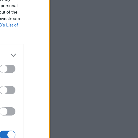
 personal
out of the
 downstream
B’s List of