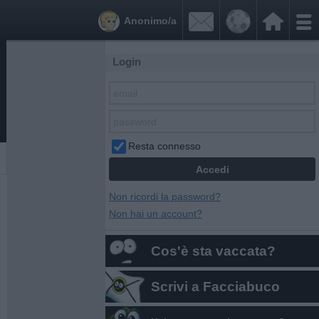


Anonimo/a
Login
Resta connesso
Non ricordi la password?
Non hai un account?
Cos'è sta vaccata?
Scrivi a Facciabuco