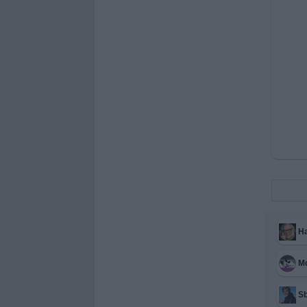
Ha
M
Sb