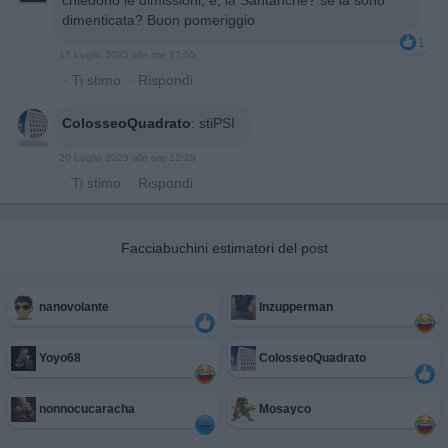
dimenticata? Buon pomeriggio
1
17 Luglio 2025 alle ore 17:55
·
Ti stimo
·
Rispondi
ColosseoQuadrato
:
stiPSI
20 Luglio 2025 alle ore 12:29
·
Ti stimo
·
Rispondi
Facciabuchini estimatori del post
nanovolante
Inzupperman
Yoyo68
ColosseoQuadrato
nonnocucaracha
Mosayco