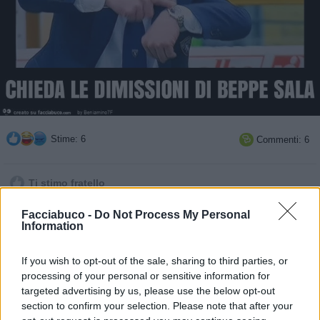
Stime: 6
Commenti: 6

Ti stimo fratello
Facciabuco -
Do Not Process My Personal

Link
Information

Salva
If you wish to opt-out of the sale, sharing to third parties, or
processing of your personal or sensitive information for
pubblicità
targeted advertising by us, please use the below opt-out
section to confirm your selection. Please note that after your