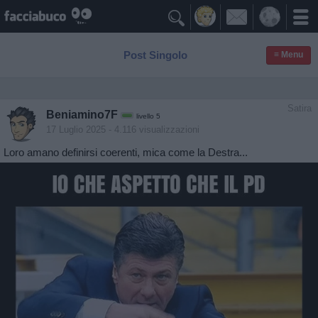

Post Singolo
≡ Menu
Satira
Beniamino7F
livello 5
17 Luglio 2025
- 4.116 visualizzazioni
Loro amano definirsi coerenti, mica come la Destra...