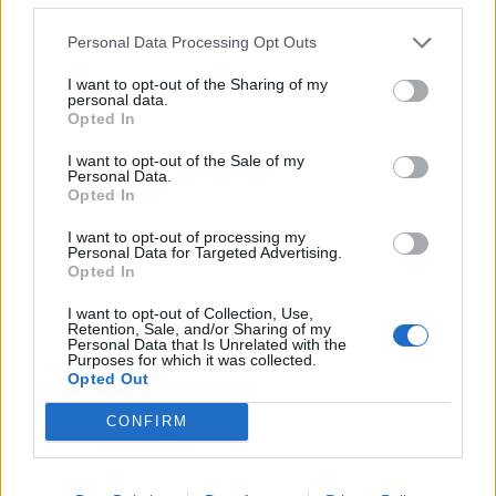
·
Ti stimo
·
Rispondi
Personal Data Processing Opt Outs
nonnocucaracha
:
Offerta imperdibile 😂😂😂😂😂
I want to opt-out of the Sharing of my
Buona serata
personal data.
2
Opted In
12 Luglio 2025 alle ore 20:27
·
Ti stimo
·
Rispondi
I want to opt-out of the Sale of my
Personal Data.
Opted In
CapitanFracassa
:
buongiorno ☕️☕️👋👋 e buona
settimana Yoyo68
I want to opt-out of processing my
2
Personal Data for Targeted Advertising.
14 Luglio 2025 alle ore 06:38
Opted In
·
Ti stimo
·
Rispondi
I want to opt-out of Collection, Use,
Retention, Sale, and/or Sharing of my
Lalady
:
Buongiorno 😁☕️
Personal Data that Is Unrelated with the
Purposes for which it was collected.
1
16 Luglio 2025 alle ore 07:12
Opted Out
·
Ti stimo
·
Rispondi
CONFIRM
CuoreMatto
:
Buona giornata 🍺🍺😁🤗
2
16 Luglio 2025 alle ore 11:46