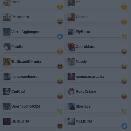
isabel
Isa
Pietranera
Celeste
VorreiAggiungere
ElyBetta
Patella
CuoreMatto
TrafficantiDiIronia
Mandy
nontengodinero
nonnocucaracha
CiufCiuf
RoxyOnLine
User4356456324
Sberla82
BBBESTIA
MELIDOM