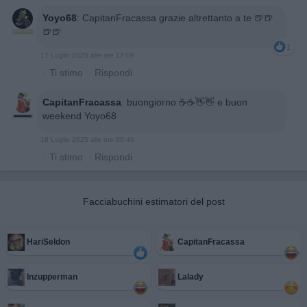
Yoyo68
:
CapitanFracassa grazie altrettanto a te 🍺🍺
🍺🍺
1
17 Luglio 2025 alle ore 17:09
·
Ti stimo
·
Rispondi
CapitanFracassa
:
buongiorno ☕️☕️👋👋 e buon
weekend Yoyo68
18 Luglio 2025 alle ore 06:40
·
Ti stimo
·
Rispondi
Facciabuchini estimatori del post
HariSeldon
CapitanFracassa
Inzupperman
Lalady