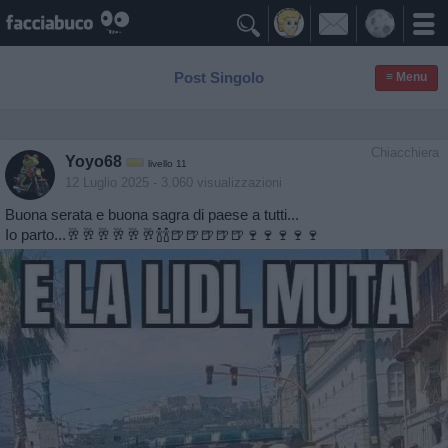

Post Singolo
≡ Menu
Chiacchiera
Yoyo68
livello 11
12 Luglio 2025
- 3.060 visualizzazioni
Buona serata e buona sagra di paese a tutti...
Io parto...🥂🥂🥂🥂🥂🥂🍾🍾🍺🍺🍺🍺🍺🍷🍷🍷🍷🍷