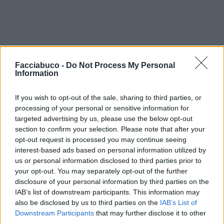
Facciabuco -
Do Not Process My Personal
Information
BBBESTIA
:
Tipo a porta pila
1
12 Luglio 2025 alle ore 19:10
If you wish to opt-out of the sale, sharing to third parties, or
processing of your personal or sensitive information for
·
Ti stimo
·
Rispondi
targeted advertising by us, please use the below opt-out
section to confirm your selection. Please note that after your
Yoyo68
:
Ho lo street food al mio comune...😜😜😜😜
opt-out request is processed you may continue seeing
🍺🍺🍺🍺🍺
interest-based ads based on personal information utilized by
12 Luglio 2025 alle ore 19:11
us or personal information disclosed to third parties prior to
·
Ti stimo
·
Rispondi
your opt-out. You may separately opt-out of the further
disclosure of your personal information by third parties on the
Pancake
:
Se ne prendo 6 risparmio di più 🤭🤭🤭🤭🤭
IAB’s list of downstream participants. This information may
🤭
also be disclosed by us to third parties on the
IAB’s List of
Downstream Participants
that may further disclose it to other
2
12 Luglio 2025 alle ore 19:11
third parties.