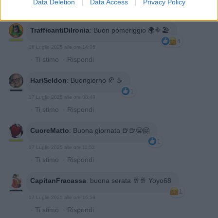
Data Deletion
Data Access
Privacy Policy
·
Ti stimo
·
Rispondi
TrafficantiDiIronia
:
Buon pomeriggio 🌍🌞🏖
4
16 Luglio 2025 alle ore 14:06
·
Ti stimo
·
Rispondi
HariSeldon
:
Buongiorno 🥐 ☕️
1
17 Luglio 2025 alle ore 08:49
·
Ti stimo
·
Rispondi
CuoreMatto
:
Buona giornata 🍺🍺😁🤗
1
17 Luglio 2025 alle ore 11:52
·
Ti stimo
·
Rispondi
CapitanFracassa
:
buona serata 🥂🥂 Yoyo68
1
17 Luglio 2025 alle ore 16:58
·
Ti stimo
·
Rispondi