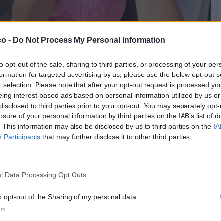
co -
Do Not Process My Personal Information
to opt-out of the sale, sharing to third parties, or processing of your per
formation for targeted advertising by us, please use the below opt-out s
Stime: 10
r selection. Please note that after your opt-out request is processed y
Commenti: 8

eing interest-based ads based on personal information utilized by us or
disclosed to third parties prior to your opt-out. You may separately opt-


Ti stimo fratello
Link
Salva
losure of your personal information by third parties on the IAB’s list of
. This information may also be disclosed by us to third parties on the
IA
Participants
that may further disclose it to other third parties.
nsor
l Data Processing Opt Outs
o opt-out of the Sharing of my personal data.
In