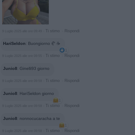
·
Ti stimo
·
Rispondi
9 Luglio 2025 alle ore 09:49
HariSeldon
:
Buongiorno 🥐 ☕️
1
·
Ti stimo
·
Rispondi
9 Luglio 2025 alle ore 09:55
Junio8
:
Ginelli93 giorno
·
Ti stimo
·
Rispondi
9 Luglio 2025 alle ore 09:59
Junio8
:
HariSeldon giorno
1
·
Ti stimo
·
Rispondi
9 Luglio 2025 alle ore 09:59
Junio8
:
nonnocucaracha a te
1
·
Ti stimo
·
Rispondi
9 Luglio 2025 alle ore 09:59