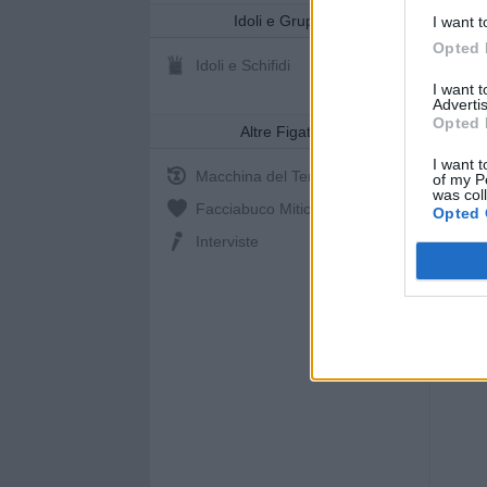
Idoli e Gruppi
I want t
Opted 
Idoli e Schifidi
I want 
Advertis
Opted 
Altre Figate
I want t
Macchina del Tempo
of my P
was col
Facciabuco Mitic
0%
Opted 
Interviste