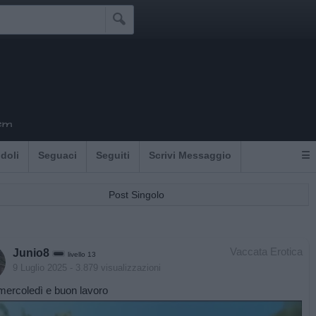

em
Idoli
Seguaci
Seguiti
Scrivi Messaggio
☰
Post Singolo
Vaccata Erotica
Junio8
livello 13
9 Luglio 2025
- 3.879 visualizzazioni
ercoledì e buon lavoro