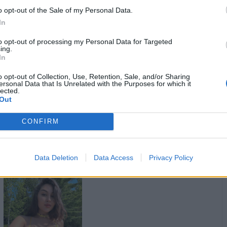
o opt-out of the Sale of my Personal Data.
In
to opt-out of processing my Personal Data for Targeted
ing.
In
Blek
:
Giorno Junio
o opt-out of Collection, Use, Retention, Sale, and/or Sharing
ersonal Data that Is Unrelated with the Purposes for which it
lected.
·
Ti stimo
·
Rispondi
9 Luglio 2025 alle ore 09:30
Out
Ginelli93
:
Buongiorno 🥐☕️
CONFIRM
1
·
Ti stimo
·
Rispondi
9 Luglio 2025 alle ore 09:37
nonnocucaracha
:
Lieto mercoledì ☕☕🥐☕☕
Data Deletion
Data Access
Privacy Policy
3