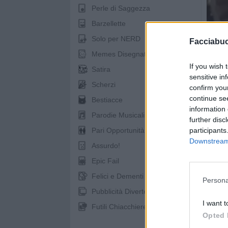
Perle di Saggezza
Barzellette
Solo per NERD
Facciabu
Memes Disegnati
If you wish 
Satira
sensitive in
Scherzi
confirm you
continue se
Bestiacce
information 
Parodie Musicali
further disc
participants
Pari Opportunità
Downstream 
spo
Assurdo!
Epic Fail
Felici e Dementi
Persona
Pubblicità Divertenti
I want t
Futili Chiacchiere
Opted 