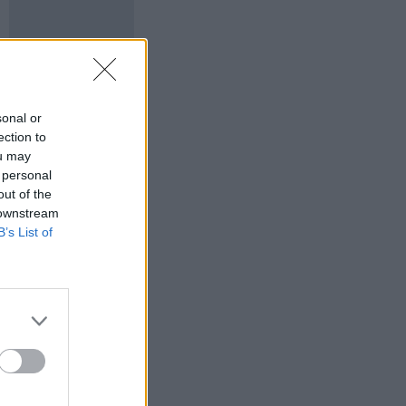
sonal or
ection to
ou may
 personal
out of the
 downstream
B’s List of