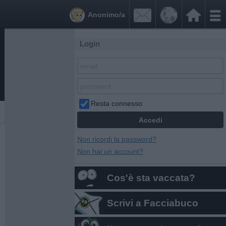


Anonimo/a
Login
Resta connesso
Non ricordi la password?
Non hai un account?
Cos'è sta vaccata?
Scrivi a Facciabuco