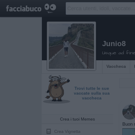
Junio8
Usque ad fin
Vaccheca
Trovi tutte le sue
vaccate sulla sua
vaccheca
Crea i tuoi Memes
Buon m
Crea Vignetta