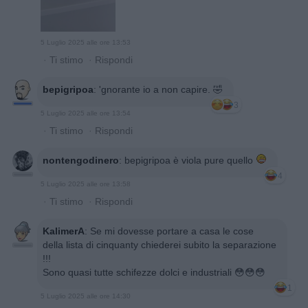
5 Luglio 2025 alle ore 13:53
·
Ti stimo
·
Rispondi
bepigripoa
:
'gnorante io a non capire. 🤣
3
5 Luglio 2025 alle ore 13:54
·
Ti stimo
·
Rispondi
nontengodinero
:
bepigripoa è viola pure quello
4
5 Luglio 2025 alle ore 13:58
·
Ti stimo
·
Rispondi
KalimerA
:
Se mi dovesse portare a casa le cose
della lista di cinquanty chiederei subito la separazione
!!!
Sono quasi tutte schifezze dolci e industriali 😳😳😳
1
5 Luglio 2025 alle ore 14:30