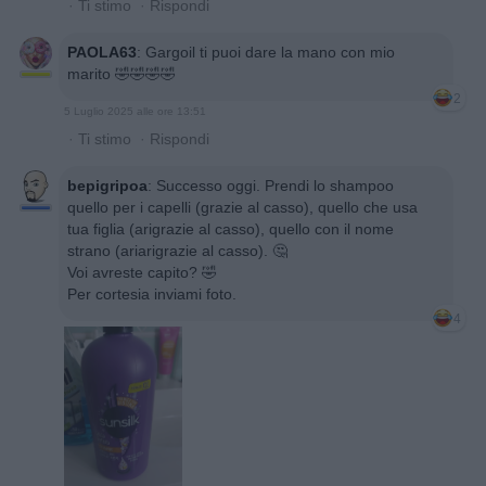
·
Ti stimo
·
Rispondi
PAOLA63
:
Gargoil ti puoi dare la mano con mio
marito 🤣🤣🤣🤣
2
5 Luglio 2025 alle ore 13:51
·
Ti stimo
·
Rispondi
bepigripoa
:
Successo oggi. Prendi lo shampoo
quello per i capelli (grazie al casso), quello che usa
tua figlia (arigrazie al casso), quello con il nome
strano (ariarigrazie al casso). 🤔
Voi avreste capito? 🤣
Per cortesia inviami foto.
4