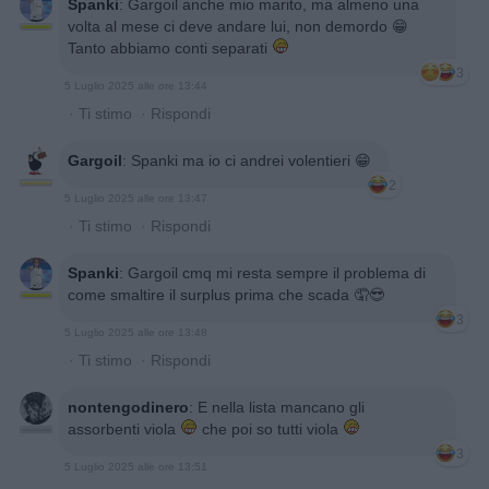
Spanki
:
Gargoil anche mio marito, ma almeno una
volta al mese ci deve andare lui, non demordo 😁
Tanto abbiamo conti separati
3
5 Luglio 2025 alle ore 13:44
·
Ti stimo
·
Rispondi
Gargoil
:
Spanki ma io ci andrei volentieri 😁
2
5 Luglio 2025 alle ore 13:47
·
Ti stimo
·
Rispondi
Spanki
:
Gargoil cmq mi resta sempre il problema di
come smaltire il surplus prima che scada 🤦😎
3
5 Luglio 2025 alle ore 13:48
·
Ti stimo
·
Rispondi
nontengodinero
:
E nella lista mancano gli
assorbenti viola
che poi so tutti viola
3
5 Luglio 2025 alle ore 13:51