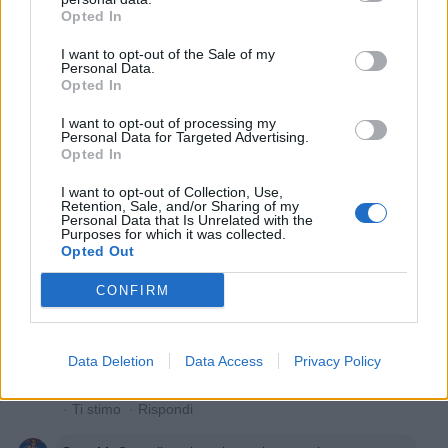
Spanki
:
EbbeneSi
Opted In
Avevo fatto un paio di post sull'argomento uomini al
super, ma non li trovo più 😉
I want to opt-out of the Sale of my
4
Personal Data.
5 Luglio 2025 alle ore 13:35
Opted In
·
Ti stimo
·
Rispondi
I want to opt-out of processing my
Personal Data for Targeted Advertising.
Gargoil
:
Sono stato diffidato, dal fare la spesa 🤭 in
Opted In
quanto, pur andandoci con la regolare lista di
ordinanza, prendo molto altro e tendo ad aumentare
I want to opt-out of Collection, Use,
Retention, Sale, and/or Sharing of my
le quantità 😁
Personal Data that Is Unrelated with the
4
Purposes for which it was collected.
5 Luglio 2025 alle ore 13:41
Opted Out
·
Ti stimo
·
Rispondi
CONFIRM
Lunetta12
:
E' la lista dellle cose che lui NON deve
comprare, e' tutta roba industriale. Si ai cibi freschi 😉
😍
Data Deletion
Data Access
Privacy Policy
3
5 Luglio 2025 alle ore 13:42
·
Ti stimo
·
Rispondi