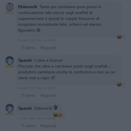
EbbeneSi
:
Tanto poi cambiano pure posto in
continuazione alla merce sugli scaffali al
supermercato e quindi le coppie finiscono di
scoppiare nonostante liste, schemi ed elenco
figurativo 😅
4
5 Luglio 2025 alle ore 13:18
·
Ti stimo
·
Rispondi
Spanki
:
L'idea è buona!
Peccato che oltre a cambiare posto sugli scaffali, i
produttori cambiano anche le confezioni e non se ne
viene mai a capo 🤦
2
5 Luglio 2025 alle ore 13:28
·
Ti stimo
·
Rispondi
Spanki
:
EbbeneSi
2
5 Luglio 2025 alle ore 13:29
·
Ti stimo
·
Rispondi