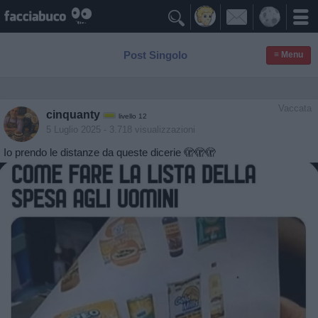

Post Singolo
≡ Menu
Vaccata
cinquanty
livello 12
5 Luglio 2025
- 3.718 visualizzazioni
Io prendo le distanze da queste dicerie 🫣🫣🫣