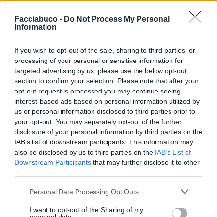
EbbeneSi
:
Spanki a volte mi viene quasi voglia di
Facciabuco -
Do Not Process My Personal
fare tipo come nelle candid camera quando sento
Information
che stanno al telefono con la moglie, mamma o
qualcuna che gli dice cosa comprare, e sono tanti i
If you wish to opt-out of the sale, sharing to third parties, or
casi in cui senti pure imprecare lei e quindi penso
processing of your personal or sensitive information for
sempre che questa incapacità sia pure voluta per
vendetta tante volte... magari far finta di essere una
targeted advertising by us, please use the below opt-out
che sta con lui e farsi sentire a ridere ecc🤣🤣 tanto lo
section to confirm your selection. Please note that after your
stesso verrà rimproverato per quello che non ha
opt-out request is processed you may continue seeing
preso o ha preso diverso 😂
interest-based ads based on personal information utilized by
2
us or personal information disclosed to third parties prior to
5 Luglio 2025 alle ore 13:32
your opt-out. You may separately opt-out of the further
·
Ti stimo
·
Rispondi
disclosure of your personal information by third parties on the
IAB’s list of downstream participants. This information may
Anjuli
:
Ma perchè voi del supermercato spostate
also be disclosed by us to third parties on the
IAB’s List of
sempre la roba....uno poi ci resta male..gli togliete
Downstream Participants
that may further disclose it to other
anche quelle poche certezze che ha..non si fa!!
third parties.
4
5 Luglio 2025 alle ore 13:33
Personal Data Processing Opt Outs
·
Ti stimo
·
Rispondi
I want to opt-out of the Sharing of my
personal data.