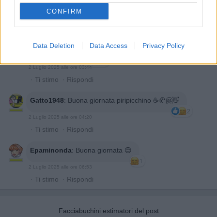
CONFIRM
Data Deletion
Data Access
Privacy Policy
GiuBazz
:
Buonanotte
2
2 Luglio 2025 alle ore 03:44
·
Ti stimo
·
Rispondi
Gatto1948
:
Buona giornata piripicchino ☕🥐🤗👋
2
2 Luglio 2025 alle ore 04:20
·
Ti stimo
·
Rispondi
Epaminonda
:
Buona giornata 😊
1
2 Luglio 2025 alle ore 06:53
·
Ti stimo
·
Rispondi
Facciabuchini estimatori del post