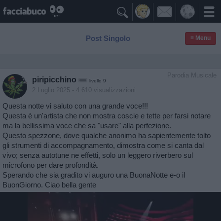

Post Singolo
≡ Menu
Parodia Musicale
piripicchino
livello 9
2 Luglio 2025
- 4.610 visualizzazioni
Questa notte vi saluto con una grande voce!!!
Questa è un'artista che non mostra coscie e tette per farsi notare
ma la bellissima voce che sa "usare" alla perfezione.
Questo spezzone, dove qualche anonimo ha sapientemente tolto
gli strumenti di accompagnamento, dimostra come si canta dal
vivo; senza autotune ne effetti, solo un leggero riverbero sul
microfono per dare profondità.
Sperando che sia gradito vi auguro una BuonaNotte e-o il
BuonGiorno. Ciao bella gente