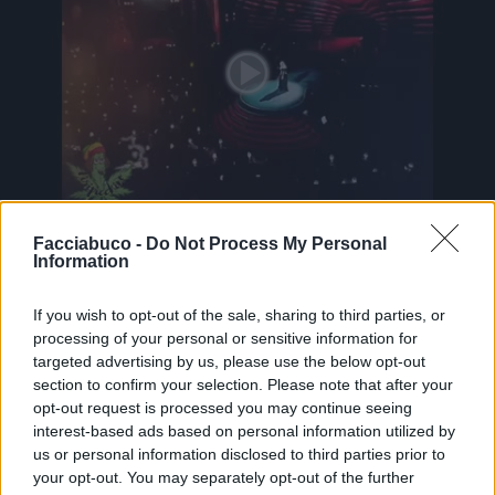
Animazione Pesantissima (5.28 Mb)
Facciabuco -
Do Not Process My Personal
Information
Stime: 9
Commenti: 3

If you wish to opt-out of the sale, sharing to third parties, or
Ti stimo fratello
processing of your personal or sensitive information for
targeted advertising by us, please use the below opt-out
section to confirm your selection. Please note that after your

Link
opt-out request is processed you may continue seeing
interest-based ads based on personal information utilized by

Salva
us or personal information disclosed to third parties prior to
your opt-out. You may separately opt-out of the further