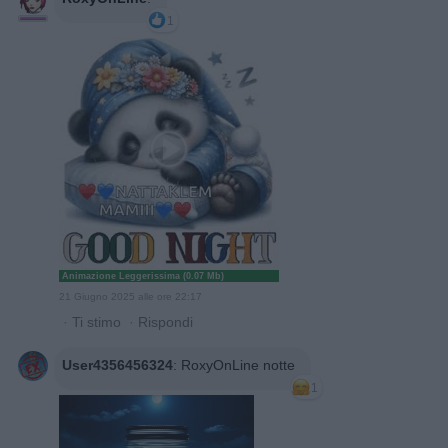
1
Animazione Leggerissima (0.07 Mb)
21 Giugno 2025 alle ore 22:17
·
Ti stimo
·
Rispondi
User4356456324
:
RoxyOnLine notte
1