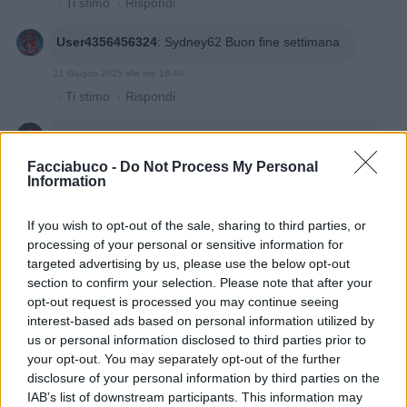
·
Ti stimo
·
Rispondi
User4356456324
:
Sydney62 Buon fine settimana
21 Giugno 2025 alle ore 18:40
·
Ti stimo
·
Rispondi
User4356456324
:
CapitanFracassa Buona giornata
capitano.
Facciabuco -
Do Not Process My Personal
1
Information
21 Giugno 2025 alle ore 18:41
·
Ti stimo
·
Rispondi
If you wish to opt-out of the sale, sharing to third parties, or
processing of your personal or sensitive information for
User4356456324
:
Topastrogrigio lieta serata.
targeted advertising by us, please use the below opt-out
1
21 Giugno 2025 alle ore 18:41
section to confirm your selection. Please note that after your
opt-out request is processed you may continue seeing
·
Ti stimo
·
Rispondi
interest-based ads based on personal information utilized by
us or personal information disclosed to third parties prior to
User4356456324
:
Benemerita59 Buona serata
your opt-out. You may separately opt-out of the further
21 Giugno 2025 alle ore 18:42
disclosure of your personal information by third parties on the
·
Ti stimo
·
Rispondi
IAB’s list of downstream participants. This information may