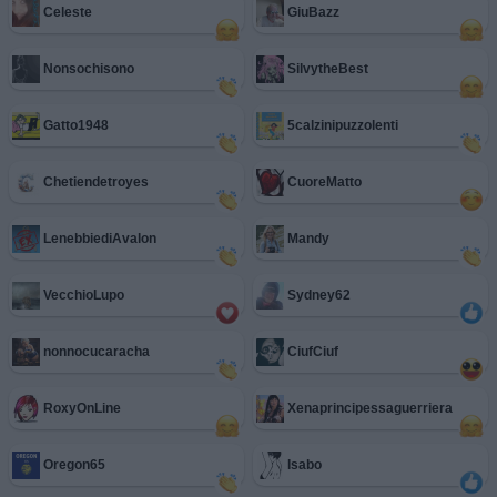
Celeste
GiuBazz
Nonsochisono
SilvytheBest
Gatto1948
5calzinipuzzolenti
Chetiendetroyes
CuoreMatto
LenebbiediAvalon
Mandy
VecchioLupo
Sydney62
nonnocucaracha
CiufCiuf
RoxyOnLine
Xenaprincipessaguerriera
Oregon65
Isabo