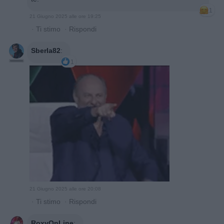
1
21 Giugno 2025 alle ore 19:25
·
Ti stimo
·
Rispondi
Sberla82
:
1
21 Giugno 2025 alle ore 20:08
·
Ti stimo
·
Rispondi
RoxyOnLine
: