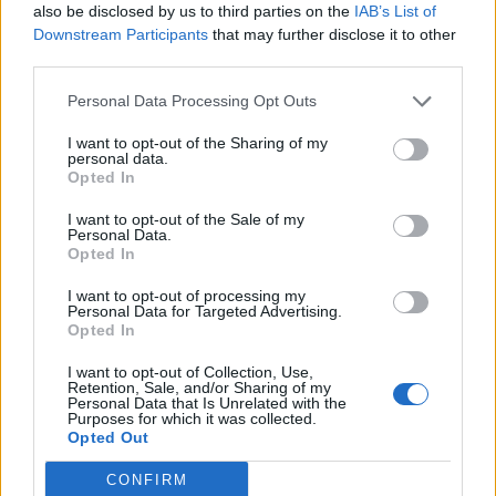
also be disclosed by us to third parties on the
IAB’s List of
User4356456324
:
LenebbiediAvalon lieta serata
Downstream Participants
that may further disclose it to other
third parties.
1
21 Giugno 2025 alle ore 18:42
·
Ti stimo
·
Rispondi
Personal Data Processing Opt Outs
I want to opt-out of the Sharing of my
User4356456324
:
Chetiendetroyes Buon fine
personal data.
settimana
Opted In
1
21 Giugno 2025 alle ore 18:42
I want to opt-out of the Sale of my
Personal Data.
·
Ti stimo
·
Rispondi
Opted In
User4356456324
:
Plat64 lieta serata
I want to opt-out of processing my
Personal Data for Targeted Advertising.
21 Giugno 2025 alle ore 18:42
Opted In
·
Ti stimo
·
Rispondi
I want to opt-out of Collection, Use,
Retention, Sale, and/or Sharing of my
User4356456324
:
Gatto1948 Buon fine settimana
Personal Data that Is Unrelated with the
Purposes for which it was collected.
1
Opted Out
21 Giugno 2025 alle ore 18:43
·
Ti stimo
·
Rispondi
CONFIRM