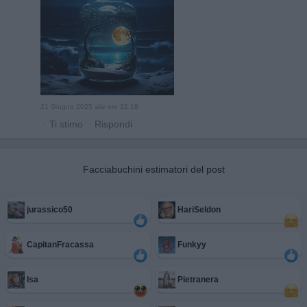
21 Giugno 2025 alle ore 22:18
·
Ti stimo
·
Rispondi
Facciabuchini estimatori del post
jurassico50
HariSeldon
CapitanFracassa
Funkyy
Isa
Pietranera