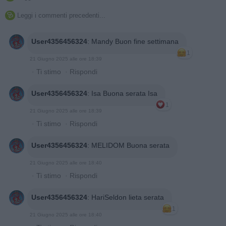
Leggi i commenti precedenti...

User4356456324
:
Mandy Buon fine settimana
1
21 Giugno 2025 alle ore 18:39
·
Ti stimo
·
Rispondi
User4356456324
:
Isa Buona serata Isa
1
21 Giugno 2025 alle ore 18:39
·
Ti stimo
·
Rispondi
User4356456324
:
MELIDOM Buona serata
21 Giugno 2025 alle ore 18:40
·
Ti stimo
·
Rispondi
User4356456324
:
HariSeldon lieta serata
1
21 Giugno 2025 alle ore 18:40