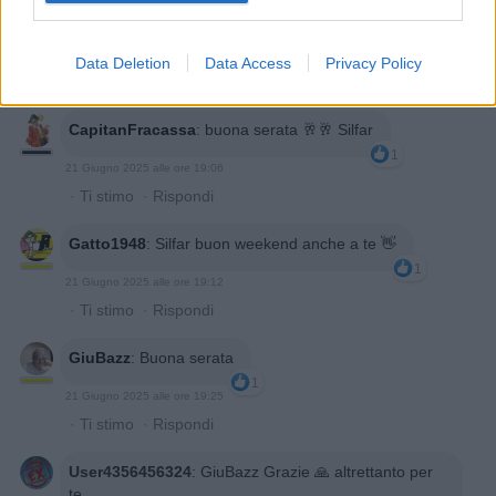
HariSeldon
:
Silfar grazie, anche a te
1
21 Giugno 2025 alle ore 18:57
Data Deletion
Data Access
Privacy Policy
·
Ti stimo
·
Rispondi
CapitanFracassa
:
buona serata 🥂🥂 Silfar
1
21 Giugno 2025 alle ore 19:06
·
Ti stimo
·
Rispondi
Gatto1948
:
Silfar buon weekend anche a te 👋
1
21 Giugno 2025 alle ore 19:12
·
Ti stimo
·
Rispondi
GiuBazz
:
Buona serata
1
21 Giugno 2025 alle ore 19:25
·
Ti stimo
·
Rispondi
User4356456324
:
GiuBazz Grazie 🙏 altrettanto per
te.