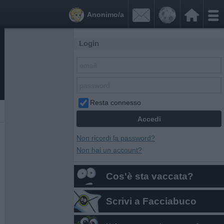


Anonimo/a
Login
Resta connesso
Non ricordi la password?
Non hai un account?
Cos'è sta vaccata?
Scrivi a Facciabuco