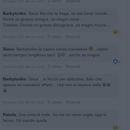
·
Ti stimo
·
Rispondi
14 Giugno 2025 alle ore 14:52
Barbyturiko
:
Sioux Ma che te frega, se stai bene ricorda...
finché un grasso smagra, un magro more...
Traslate: Finché un grasso dimagrisce, un magro muore...
1
·
Ti stimo
·
Rispondi
14 Giugno 2025 alle ore 14:54
Sioux
:
Barbyturiko la capivo senza translation
...vabbè
tanto sempre longilinea sarò' 😉🤭...anche se magno
1
·
Ti stimo
·
Rispondi
14 Giugno 2025 alle ore 14:59
Barbyturiko
:
Sioux ...lo faccio per abitudine, dato che
spesso mi mandano affanc....che non si capisce nulla 😁😁
😁
·
Ti stimo
·
Rispondi
14 Giugno 2025 alle ore 15:01
Patella
:
Una torta di mele. Se me ne viene voglia oggi la
faccio. Gli mando quella
1