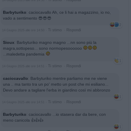
·
Ti stimo
·
Rispondi
14 Giugno 2025 alle ore 14:50
Barbyturiko
:
caciocavallo Ah, ce li hai a magazzino, io no,
vado a sentimento 😎😎😎
2
·
Ti stimo
·
Rispondi
14 Giugno 2025 alle ore 14:50
Sioux
:
Barbyturiko magno magno ...nn sono più la
magra,sottopeso... sono normopesoooooo
...maledetta pandemia
1
·
Ti stimo
·
Rispondi
14 Giugno 2025 alle ore 14:51
caciocavallo
:
Barbyturiko mentre parliamo me ne viene
una .. ma tanto tra un po' metto un post che mi esiliano...
Devo andare a tagliare l'erba in giardino così mi abbronzo
1
·
Ti stimo
·
Rispondi
14 Giugno 2025 alle ore 14:51
Barbyturiko
:
caciocavallo ...io stasera dar da bere, con
meno canicola 👍👍👍
1