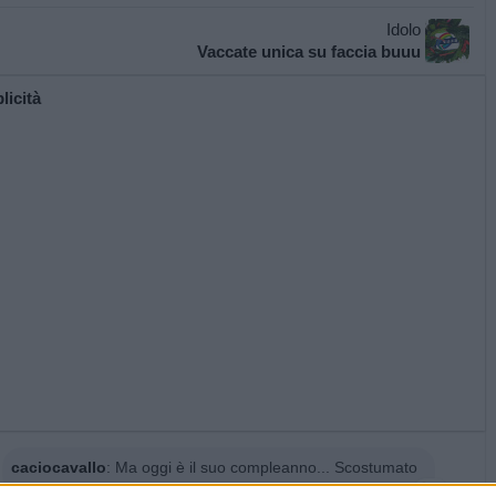
Idolo
Vaccate unica su faccia buuu
licità
caciocavallo
:
Ma oggi è il suo compleanno... Scostumato
1