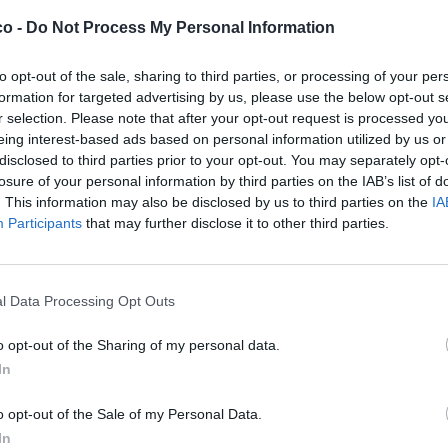
·
Ti stimo
·
Rispondi
14 Giugno 2025 alle ore 14:47
co -
Do Not Process My Personal Information
Mortimer
:
to opt-out of the sale, sharing to third parties, or processing of your per
1
formation for targeted advertising by us, please use the below opt-out s
r selection. Please note that after your opt-out request is processed y
eing interest-based ads based on personal information utilized by us or
disclosed to third parties prior to your opt-out. You may separately opt-
losure of your personal information by third parties on the IAB’s list of
. This information may also be disclosed by us to third parties on the
IA
Participants
that may further disclose it to other third parties.
l Data Processing Opt Outs
·
Ti stimo
·
Rispondi
14 Giugno 2025 alle ore 14:47
o opt-out of the Sharing of my personal data.
Barbyturiko
:
caciocavallo Moi? È lui che era ricercato e
l'hanno apretado 😏😏😏
In
1
·
Ti stimo
·
Rispondi
14 Giugno 2025 alle ore 14:48
o opt-out of the Sale of my Personal Data.
In