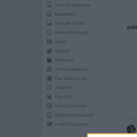
Perle di Saggezza
Barzellette
Solo per NERD
pubb
Memes Disegnati
Satira
Scherzi
Bestiacce
Parodie Musicali
Pari Opportunità
Assurdo!
Epic Fail
Felici e Dementi
Pubblicità Divertenti
Futili Chiacchiere