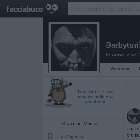
Barbytur
Io sono Vlad, W
Vaccheca
Trovi tutte le sue
vaccate sulla sua
vaccheca
Crea i tuoi Memes
cacioc
brons
Crea Vignetta