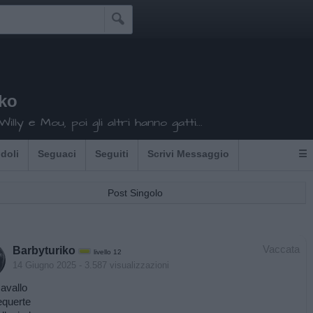

iko
illy e Mou, poi gli altri hanno gatti...
Idoli
Seguaci
Seguiti
Scrivi Messaggio
☰
Post Singolo
Vaccata
Barbyturiko
livello 12
14 Giugno 2025
- 3.587 visualizzazioni
avallo
equerte