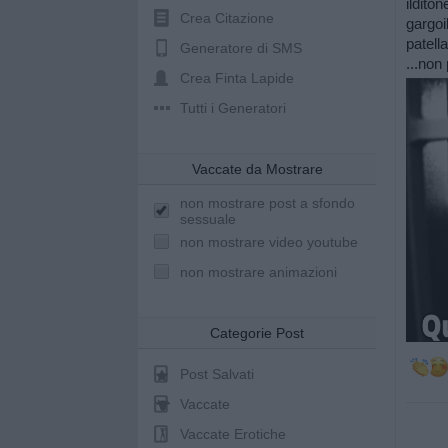
ilditon
Crea Citazione
gargoi
patella
Generatore di SMS
...non
Crea Finta Lapide
Tutti i Generatori
Vaccate da Mostrare
non mostrare post a sfondo
sessuale
non mostrare video youtube
non mostrare animazioni
Categorie Post
Post Salvati
Vaccate
Vaccate Erotiche