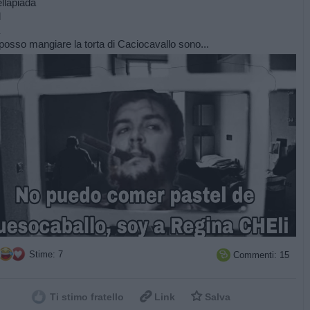
ellapiada
l
 posso mangiare la torta di Caciocavallo sono...
Stime: 7
Commenti: 15



Ti stimo fratello
Link
Salva