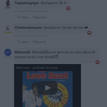
Topastrogrigio
:
Buongiorno 😃 ☕️
1
11 Giugno 2025 alle ore 09:43
·
Ti stimo
·
Rispondi
Chetiendetroyes
:
Buongiorno Sandy del mio ❤️
1
11 Giugno 2025 alle ore 09:49
·
Ti stimo
·
Rispondi
EbbeneSi
:
Bello🤗🤗Buona giornata di relax allora.Mi
piaceva tanto Love Boat😅😇
1
little tony - profumo di mare