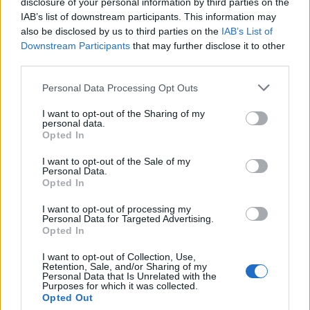
·
Ti stimo
·
Rispondi
disclosure of your personal information by third parties on the
IAB’s list of downstream participants. This information may
Dylan2017
:
Phutura si cara,ieri e' rientrata a casa😍
also be disclosed by us to third parties on the
IAB’s List of
🥰 grazie mia cara😍
Downstream Participants
that may further disclose it to other
third parties.
3
11 Giugno 2025 alle ore 09:29
·
Ti stimo
·
Rispondi
Personal Data Processing Opt Outs
I want to opt-out of the Sharing of my
Benemerita59
:
Buongiorno
personal data.
1
Opted In
11 Giugno 2025 alle ore 09:31
·
Ti stimo
·
Rispondi
I want to opt-out of the Sale of my
Personal Data.
Opted In
Phutura
:
Dylan2017 Finalmente... 😍😍🫂😘😘😘
1
I want to opt-out of processing my
11 Giugno 2025 alle ore 09:31
Personal Data for Targeted Advertising.
·
Ti stimo
·
Rispondi
Opted In
I want to opt-out of Collection, Use,
PAOLA63
:
Buongiorno 😘
Retention, Sale, and/or Sharing of my
1
Personal Data that Is Unrelated with the
Purposes for which it was collected.
Opted Out