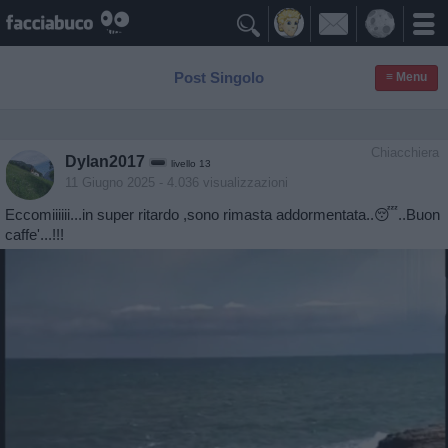

Post Singolo
≡ Menu
Chiacchiera
Dylan2017
livello 13
11 Giugno 2025
- 4.036 visualizzazioni
Eccomiiiiii...in super ritardo ,sono rimasta addormentata..😴..Buon
caffe'...!!!