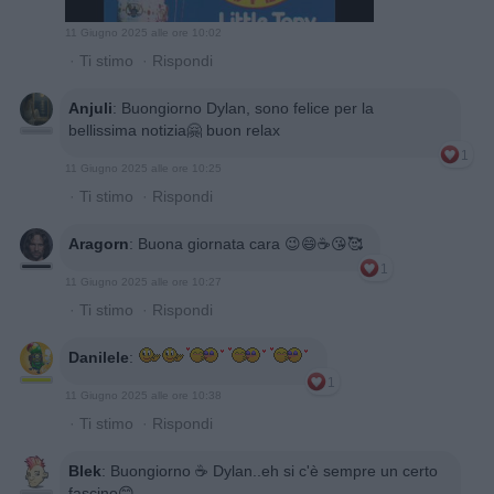
11 Giugno 2025 alle ore 10:02
·
Ti stimo
·
Rispondi
Anjuli
:
Buongiorno Dylan, sono felice per la
bellissima notizia🤗 buon relax
1
11 Giugno 2025 alle ore 10:25
·
Ti stimo
·
Rispondi
Aragorn
:
Buona giornata cara 😉😄☕️😘🥰
1
11 Giugno 2025 alle ore 10:27
·
Ti stimo
·
Rispondi
Danilele
:
1
11 Giugno 2025 alle ore 10:38
·
Ti stimo
·
Rispondi
Blek
:
Buongiorno ☕️ Dylan..eh si c'è sempre un certo
fascino😊