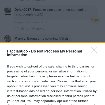
Dylan2017
:
Pancake ciao zuccherina,stamattina
relax completo😉😍
2
11 Giugno 2025 alle ore 09:13
·
Ti stimo
·
Rispondi
Mandy
:
Buongiorno sorellina 🤗☕️🍰
1
11 Giugno 2025 alle ore 09:16
Facciabuco -
Do Not Process My Personal
·
Ti stimo
·
Rispondi
Information
Dylan2017
:
Mandy ciao mandorlina bella😍
If you wish to opt-out of the sale, sharing to third parties, or
1
11 Giugno 2025 alle ore 09:18
processing of your personal or sensitive information for
targeted advertising by us, please use the below opt-out
·
Ti stimo
·
Rispondi
section to confirm your selection. Please note that after your
opt-out request is processed you may continue seeing
Phutura
:
Buone nuove?? 😉
interest-based ads based on personal information utilized by
Buongiorno Dylanuccia 🥰😘😘
us or personal information disclosed to third parties prior to
1
11 Giugno 2025 alle ore 09:27
your opt-out. You may separately opt-out of the further