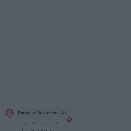
Pancake
:
Buongiorno 🥞☕
1
11 Giugno 2025 alle ore 09:09
·
Ti stimo
·
Rispondi