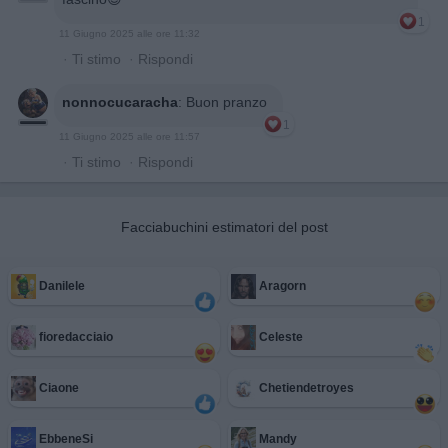
1
11 Giugno 2025 alle ore 11:32
·
Ti stimo
·
Rispondi
nonnocucaracha
:
Buon pranzo
1
11 Giugno 2025 alle ore 11:57
·
Ti stimo
·
Rispondi
Facciabuchini estimatori del post
Danilele
Aragorn
fioredacciaio
Celeste
Ciaone
Chetiendetroyes
EbbeneSi
Mandy