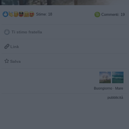
Stime: 18
Commenti: 19

Ti stimo fratella

Link

Salva
Buongiorno
·
Mare
pubblicità