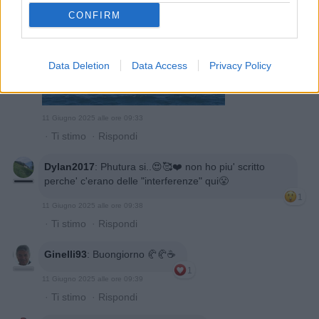
CONFIRM
Data Deletion
Data Access
Privacy Policy
11 Giugno 2025 alle ore 09:33
·
Ti stimo
·
Rispondi
Dylan2017
:
Phutura si..😍🥰❤️ non ho piu' scritto
perche' c'erano delle "interferenze" qui😤
1
11 Giugno 2025 alle ore 09:38
·
Ti stimo
·
Rispondi
Ginelli93
:
Buongiorno 🥐🥐☕️
1
11 Giugno 2025 alle ore 09:39
·
Ti stimo
·
Rispondi