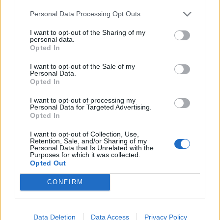
·
Ti stimo
·
Rispondi
Personal Data Processing Opt Outs
Phutura
:
Bociaa Tu pubblica, io compro e quoto 😉😘
I want to opt-out of the Sharing of my
personal data.
1
27 Maggio 2025 alle ore 19:32
Opted In
·
Ti stimo
·
Rispondi
I want to opt-out of the Sale of my
Personal Data.
nonnocucaracha
:
Buona serata 💐🌷💐
Opted In
1
27 Maggio 2025 alle ore 20:05
I want to opt-out of processing my
Personal Data for Targeted Advertising.
·
Ti stimo
·
Rispondi
Opted In
ColosseoQuadrato
:
Li avete gli Squagliotti all'anice?
I want to opt-out of Collection, Use,
1
Retention, Sale, and/or Sharing of my
27 Maggio 2025 alle ore 20:09
Personal Data that Is Unrelated with the
Purposes for which it was collected.
·
Ti stimo
·
Rispondi
Opted Out
Bociaa
:
Phutura io penso che potresti diventare
CONFIRM
anche una delle mie fonti 😂😅
1
27 Maggio 2025 alle ore 20:27
Data Deletion
Data Access
Privacy Policy
·
Ti stimo
·
Rispondi