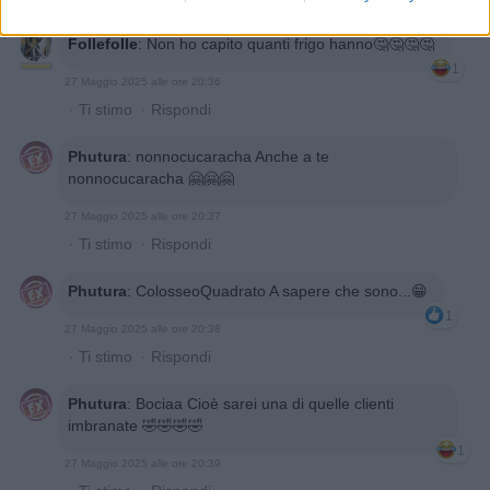
Follefolle
:
Non ho capito quanti frigo hanno🤔🤔🤔🤔
1
27 Maggio 2025 alle ore 20:36
·
Ti stimo
·
Rispondi
Phutura
:
nonnocucaracha Anche a te
nonnocucaracha 🤗🤗🤗
27 Maggio 2025 alle ore 20:37
·
Ti stimo
·
Rispondi
Phutura
:
ColosseoQuadrato A sapere che sono...😁
1
27 Maggio 2025 alle ore 20:38
·
Ti stimo
·
Rispondi
Phutura
:
Bociaa Cioè sarei una di quelle clienti
imbranate 🤣🤣🤣🤣
1
27 Maggio 2025 alle ore 20:39