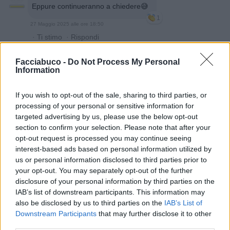
Eppure continueranno a chiedere😅
1
27 Maggio 2025 alle ore 18:50
·
Ti stimo
·
Rispondi
Phutura
:
PAOLA63 Come i cornetti vuoti che sono
Facciabuco -
Do Not Process My Personal
vuoti 😁😁😁
Information
1
27 Maggio 2025 alle ore 19:14
If you wish to opt-out of the sale, sharing to third parties, or
·
Ti stimo
·
Rispondi
processing of your personal or sensitive information for
targeted advertising by us, please use the below opt-out
Phutura
:
Deaj Estenuante....
section to confirm your selection. Please note that after your
Un giorno in un bar....robe da non credere 😁😁😁
opt-out request is processed you may continue seeing
1
interest-based ads based on personal information utilized by
27 Maggio 2025 alle ore 19:14
us or personal information disclosed to third parties prior to
·
Ti stimo
·
Rispondi
your opt-out. You may separately opt-out of the further
disclosure of your personal information by third parties on the
Bociaa
:
Phutura eeeeeeeh un bel libro che fa poche
IAB’s list of downstream participants. This information may
vendite però ...perché poi hanno la coda di paglia i
also be disclosed by us to third parties on the
IAB’s List of
lettori 😂
Downstream Participants
that may further disclose it to other
1
third parties.
27 Maggio 2025 alle ore 19:25