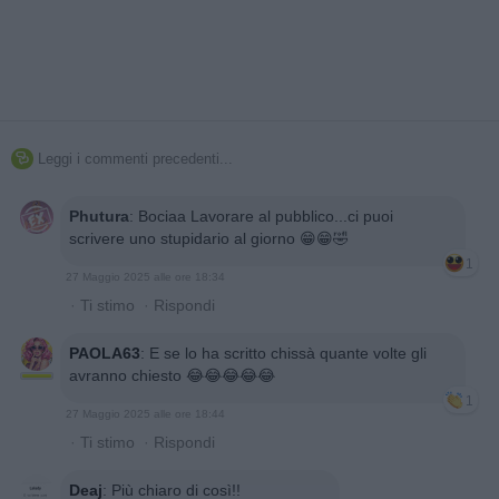
Leggi i commenti precedenti...

Phutura
:
Bociaa Lavorare al pubblico...ci puoi
scrivere uno stupidario al giorno 😁😁🤣
1
27 Maggio 2025 alle ore 18:34
·
Ti stimo
·
Rispondi
PAOLA63
:
E se lo ha scritto chissà quante volte gli
avranno chiesto 😂😂😂😂😂
1
27 Maggio 2025 alle ore 18:44
·
Ti stimo
·
Rispondi
Deaj
:
Più chiaro di così!!