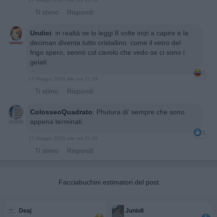
·
Ti stimo
·
Rispondi
Undici
:
in realtà se lo leggi 8 volte inizi a capire e la
deciman diventa tutto cristallino. come il vetro del
frigo spero, sennò col cavolo che vedo se ci sono i
gelati
1
27 Maggio 2025 alle ore 21:29
·
Ti stimo
·
Rispondi
ColosseoQuadrato
:
Phutura di' sempre che sono
appena terminati
1
27 Maggio 2025 alle ore 21:56
·
Ti stimo
·
Rispondi
Facciabuchini estimatori del post
Deaj
Junio8