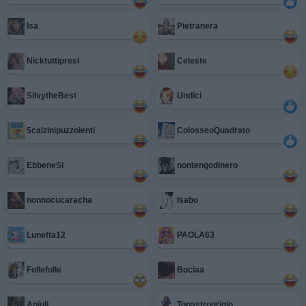
Isa
Pietranera
Nicktuttipresi
Celeste
SilvytheBest
Undici
5calzinipuzzolenti
ColosseoQuadrato
EbbeneSi
nontengodinero
nonnocucaracha
Isabo
Lunetta12
PAOLA63
Follefolle
Bociaa
Anjuli
Topastrogrigio