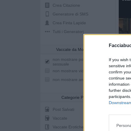
Crea Citazione
Generatore di SMS
Crea Finta Lapide
Tutti i Generatori
Facciabu
Vaccate da Mostrare
non mostrare post a sfondo
If you wish 
sessuale
sensitive in
non mostrare video youtube
confirm you
continue se
non mostrare animazioni
information 
further disc
participants
Categorie Post
Downstream 
Post Salvati
Vaccate
Persona
Vaccate Erotiche