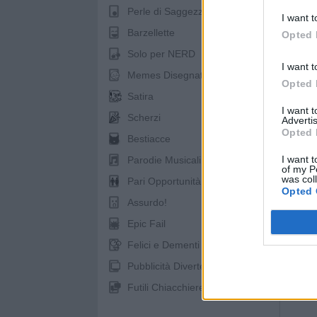
Perle di Saggezza
I want t
Barzellette
Opted 
Solo per NERD
I want t
Memes Disegnati
Opted 
Satira
I want 
Scherzi
Advertis
Opted 
Bestiacce
I want t
Parodie Musicali
of my P
was col
Pari Opportunità
Opted 
pubb
Assurdo!
Epic Fail
Felici e Dementi
Pubblicità Divertenti
Futili Chiacchiere