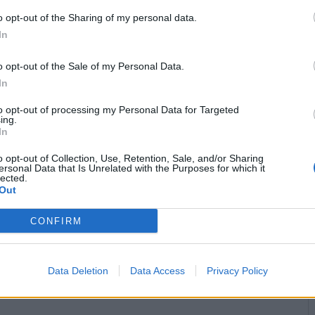
o opt-out of the Sharing of my personal data.
In
Stime: 4
Commenti: 2

o opt-out of the Sale of my Personal Data.
In


Ti stimo fratello
Link
Salva
to opt-out of processing my Personal Data for Targeted
ing.
In
o opt-out of Collection, Use, Retention, Sale, and/or Sharing
ersonal Data that Is Unrelated with the Purposes for which it
Volodymyr Zelenskyj
·
Donald Trump
·
Vaticano
·
Scherzi da Prete
lected.
Out
licità
CONFIRM
Data Deletion
Data Access
Privacy Policy