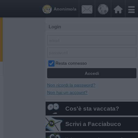


Anonimo/a
Login
Resta connesso
Non ricordi la password?
Non hai un account?
Cos'è sta vaccata?
Scrivi a Facciabuco