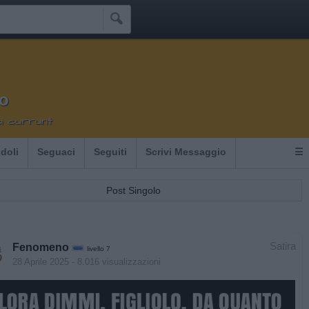

o
a currunt
Idoli
Seguaci
Seguiti
Scrivi Messaggio
☰
Post Singolo
Satira
Fenomeno
livello 7
28 Aprile 2025
- 8.016 visualizzazioni