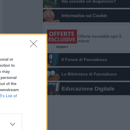
Hai scovato un bugarozzo?
Informativa sui Cookie
Offerte incredibili ogni 5
minuti
sonal or
Il Forum di Facciabuco
ection to
ou may
La Biblioteca di Facciabuco
 personal
out of the
Educazione Digitale
 downstream
B’s List of