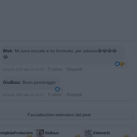
Blek
:
Mi sono toccato e ho fornicato..per adesso😂😂😂😂
😂
2
·
Ti stimo
·
Rispondi
28 Aprile 2025 alle ore 14:39
GiuBazz
:
Buon pomeriggio
1
·
Ti stimo
·
Rispondi
28 Aprile 2025 alle ore 15:07
Facciabuchini estimatori del post
migliolaProduction
GiuBazz
EbbeneSi