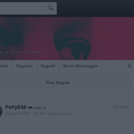

tiri e fusti futtutu
Idoli
Seguaci
Seguiti
Scrivi Messaggio
☰
Post Singolo
Vaccata
PePpE68
livello 13
26 Aprile 2025
- 29.326 visualizzazioni