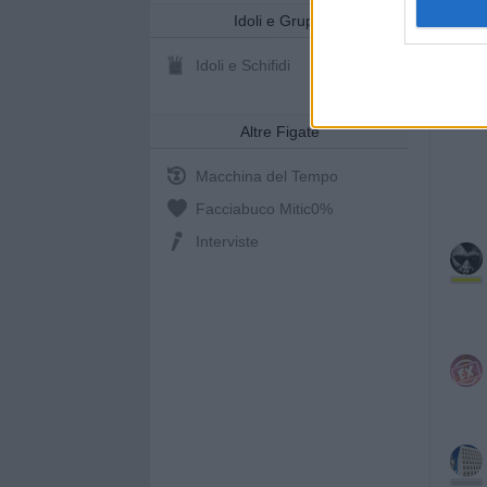
Idoli e Gruppi
Idoli e Schifidi
Altre Figate
Macchina del Tempo
Facciabuco Mitic
0%
Interviste