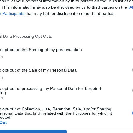
losure of your personal information by third parties on the IAB’s list of


Ti stimo fratello
Link
Salva
. This information may also be disclosed by us to third parties on the
IA
Participants
that may further disclose it to other third parties.
licità
l Data Processing Opt Outs
o opt-out of the Sharing of my personal data.
In
o opt-out of the Sale of my Personal Data.
In
to opt-out of processing my Personal Data for Targeted
ing.
In
o opt-out of Collection, Use, Retention, Sale, and/or Sharing
ersonal Data that Is Unrelated with the Purposes for which it
lected.
VorreiAggiungere
:
Out
1