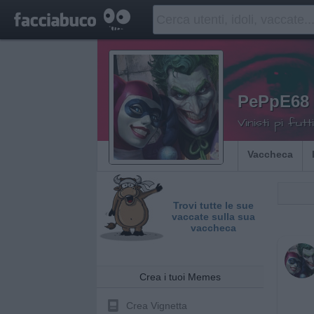
PePpE68
Vinisti pi fut
Vaccheca
Trovi tutte le sue
vaccate sulla sua
vaccheca
Crea i tuoi Memes
Crea Vignetta