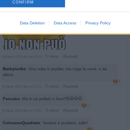
CONFIRM
Data Deletion
Data Access
Privacy Policy
·
Ti stimo
·
Rispondi
26 Aprile 2025 alle ore 15:30
Barbyturiko
:
Una volta io puollai, ma ruppi le uova, e da
allora...
1
·
Ti stimo
·
Rispondi
26 Aprile 2025 alle ore 15:31
Pancake
:
Ma in un pollaio o fuori?🤭🤭🤭🤭
1
·
Ti stimo
·
Rispondi
26 Aprile 2025 alle ore 15:35
ColosseoQuadrato
:
Vuolare è puollare, sallo!
1