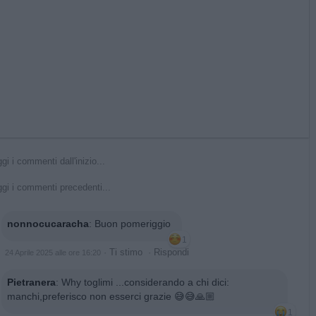
gi i commenti dall'inizio...
gi i commenti precedenti...
nonnocucaracha
:
Buon pomeriggio
1
·
Ti stimo
·
Rispondi
24 Aprile 2025 alle ore 16:20
Pietranera
:
Why toglimi ...considerando a chi dici:
manchi,preferisco non esserci grazie 😅😅🙏🏼
1