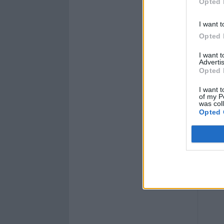
Opted 
I want t
Opted 
I want 
Advertis
Opted 
I want t
of my P
was col
Opted 