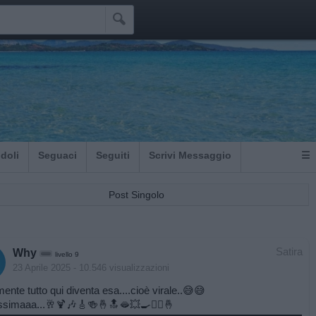

Idoli
Seguaci
Seguiti
Scrivi Messaggio
☰
Post Singolo
Satira
Why
livello 9
23 Aprile 2025
- 10.546 visualizzazioni
mente tutto qui diventa esa....cioè virale..😅😅
ssimaaa...🥂🍹🎶🎸🍻🤞🔝🫦💥🍳🧜‍♀️🤞