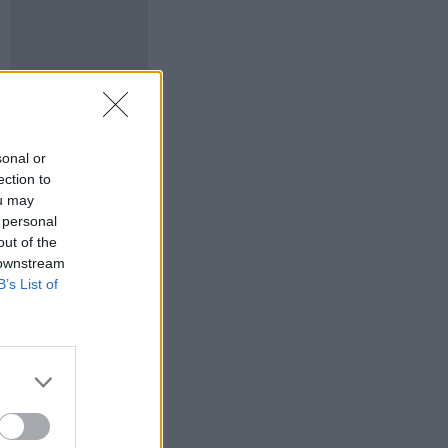
sonal or
ection to
ou may
 personal
out of the
 downstream
B’s List of