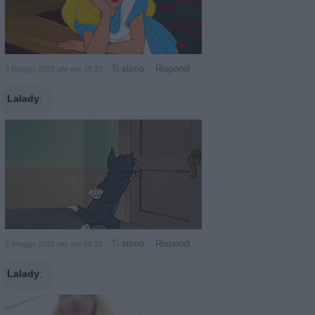
·
Ti stimo
·
Rispondi
3 Maggio 2025 alle ore 18:23
Lalady
:
·
Ti stimo
·
Rispondi
5 Maggio 2025 alle ore 06:22
Lalady
: