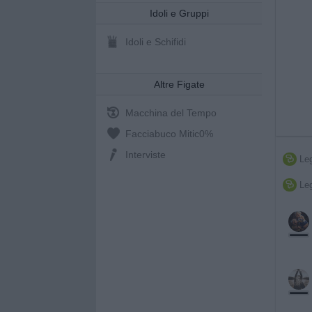
Idoli e Gruppi
Idoli e Schifidi
Altre Figate
Macchina del Tempo
Facciabuco Mitic
0%
Interviste
Leg

Leg
