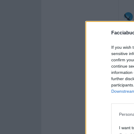
Facciabu
If you wish 
sensitive in
confirm you
continue se
information 
further disc
participants
Downstream 
Persona
I want t