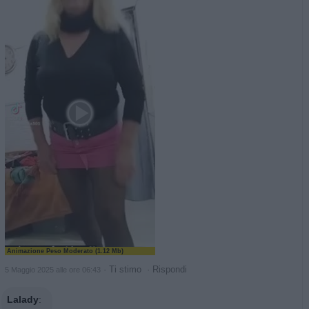
Animazione Peso Moderato (1.12 Mb)
·
Ti stimo
·
Rispondi
5 Maggio 2025 alle ore 06:43
Lalady
: