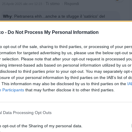
·
Ti stimo
·
Rispondi
25 Aprile 2025 alle ore 12:23
Why
:
Pietranera ehh...anche a te sfugge il 'satirico' del
socialss🤦🏻‍♂️🤦🏻‍♂️🤦🏻‍♂️ però fra le 3/4 che intendevo ci son solo
tue amichissime..🤷‍♂️🤷‍♂️
co -
Do Not Process My Personal Information
1
·
Ti stimo
·
Rispondi
25 Aprile 2025 alle ore 13:34
to opt-out of the sale, sharing to third parties, or processing of your per
Celeste
:
Ciao
formation for targeted advertising by us, please use the below opt-out s
r selection. Please note that after your opt-out request is processed y
1
·
Ti stimo
·
Rispondi
eing interest-based ads based on personal information utilized by us or
25 Aprile 2025 alle ore 14:07
disclosed to third parties prior to your opt-out. You may separately opt-
Pietranera
:
Why tu ?!
losure of your personal information by third parties on the IAB’s list of
Tu lanci le pietre e poi tac...nascondi eh?! 😂😂
. This information may also be disclosed by us to third parties on the
IA
Participants
that may further disclose it to other third parties.
1
·
Ti stimo
·
Rispondi
25 Aprile 2025 alle ore 14:12
Why
:
Pietranera capisco che pietra chiama pietra, ma con
l Data Processing Opt Outs
me, vedi frecciatine o problematiche che non esistono..🤷‍♂️🤷‍♂️
Poi sei libera di credere a quel che capisci o se mai
girassero voci su di me🙈🙈
o opt-out of the Sharing of my personal data.
Credo si capisca mi piaccia prendere in giro, poi...🤷‍♂️🤷‍♂️🤷‍♂️