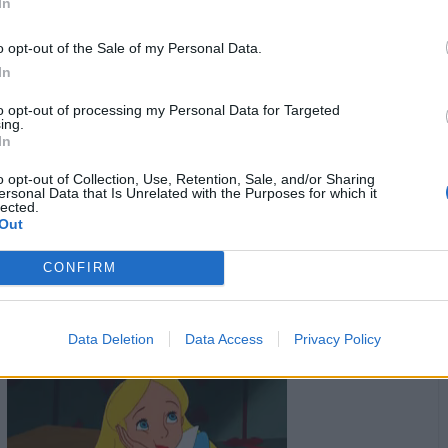
In
1
·
Ti stimo
·
Rispondi
25 Aprile 2025 alle ore 17:10
o opt-out of the Sale of my Personal Data.
In
Pietranera
:
Why uà che papiell 😭
1
to opt-out of processing my Personal Data for Targeted
·
Ti stimo
·
Rispondi
26 Aprile 2025 alle ore 13:26
ing.
In
Nicktuttipresi
:
Uhhh il piagnone pippone😍😍😍
o opt-out of Collection, Use, Retention, Sale, and/or Sharing
ersonal Data that Is Unrelated with the Purposes for which it
·
Ti stimo
·
Rispondi
27 Aprile 2025 alle ore 11:04
lected.
Out
Celeste
:
Buondi
CONFIRM
·
Ti stimo
·
Rispondi
2 Maggio 2025 alle ore 08:55
Lalady
:
Data Deletion
Data Access
Privacy Policy