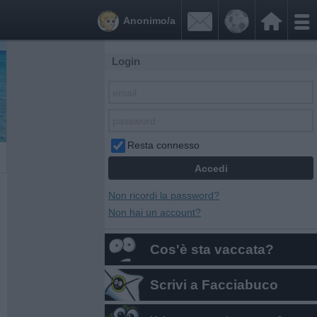


Anonimo/a
Login
Resta connesso
Non ricordi la password?
Non hai un account?
Cos'è sta vaccata?
Scrivi a Facciabuco