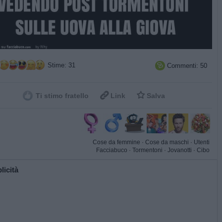
Stime: 31
Commenti: 50



Ti stimo fratello
Link
Salva
Cose da femmine
·
Cose da maschi
·
Utenti
Facciabuco
·
Tormentoni
·
Jovanotti
·
Cibo
licità