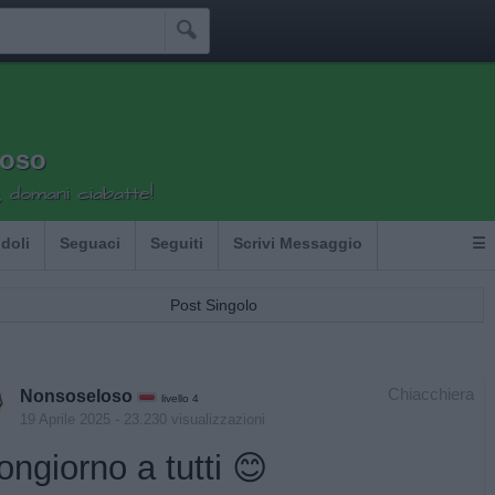

loso
 domani ciabatte!
Idoli
Seguaci
Seguiti
Scrivi Messaggio
☰
Post Singolo
Chiacchiera
Nonsoseloso
livello 4
19 Aprile 2025
- 23.230 visualizzazioni
ngiorno a tutti 😊