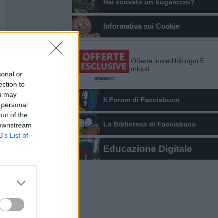
Hai scovato un bugarozzo?
Informativa sui Cookie
Offerte incredibili ogni 5
minuti
sonal or
ection to
ou may
Il Forum di Facciabuco
 personal
out of the
La Biblioteca di Facciabuco
 downstream
B’s List of
Educazione Digitale