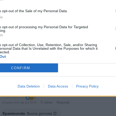
CapitanFracassa
:
buongiorno ☕️☕️👋👋 e buon sabato
o opt-out of the Sale of my Personal Data.
1
·
Ti stimo
·
Rispondi
In
19 Aprile 2025 alle ore 05:49
to opt-out of processing my Personal Data for Targeted
Lonely
:
Grazie, anche a te ☺️☕️🥐
ing.
1
In
·
Ti stimo
·
Rispondi
19 Aprile 2025 alle ore 05:49
o opt-out of Collection, Use, Retention, Sale, and/or Sharing
ersonal Data that Is Unrelated with the Purposes for which it
Benemerita59
:
Buongiorno
lected.
1
Out
·
Ti stimo
·
Rispondi
19 Aprile 2025 alle ore 06:51
CONFIRM
Gatto1948
:
Buon giorno ☕🥐🤗👋
3
·
Ti stimo
·
Rispondi
19 Aprile 2025 alle ore 07:32
Data Deletion
Data Access
Privacy Policy
Danilele
:
2
·
Ti stimo
·
Rispondi
19 Aprile 2025 alle ore 09:47
Epaminonda
:
Buona giornata 😊