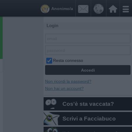


Anonimo/a
Login
Resta connesso
Non ricordi la password?
Non hai un account?
Cos'è sta vaccata?
Scrivi a Facciabuco