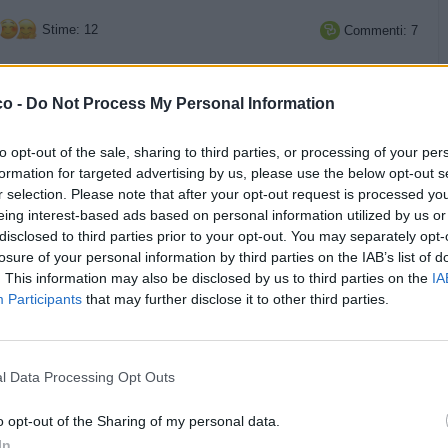
Stime: 12
Commenti: 7



Ti stimo fratello
Link
Salva
co -
Do Not Process My Personal Information
licità
to opt-out of the sale, sharing to third parties, or processing of your per
formation for targeted advertising by us, please use the below opt-out s
r selection. Please note that after your opt-out request is processed y
eing interest-based ads based on personal information utilized by us or
disclosed to third parties prior to your opt-out. You may separately opt-
losure of your personal information by third parties on the IAB’s list of
. This information may also be disclosed by us to third parties on the
IA
Participants
that may further disclose it to other third parties.
l Data Processing Opt Outs
o opt-out of the Sharing of my personal data.
In