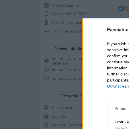
Crea Citazione
Generatore di SMS
Crea Finta Lapide
Facciabu
Tutti i Generatori
pubb
If you wish 
Vaccate da Mostrare
sensitive in
confirm you
non mostrare post a sfondo
continue se
sessuale
information 
non mostrare video youtube
further disc
non mostrare animazioni
participants
Downstream 
Categorie Post
Post Salvati
Persona
Vaccate
I want t
Vaccate Erotiche
Opted 