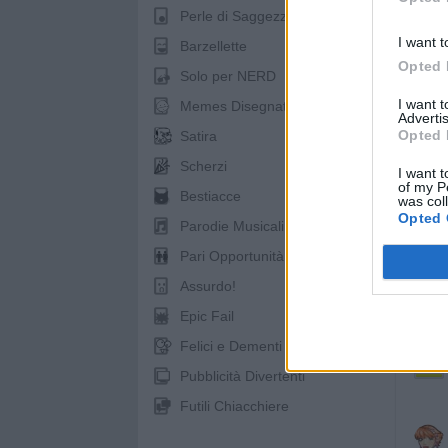
Perle di Saggezza
I want t
Barzellette
Opted 
Solo per NERD
I want 
Memes Disegnati
Advertis
Opted 
Satira
Scherzi
I want t
of my P
Bestiacce
was col
Opted 
Parodie Musicali
Pari Opportunità
Assurdo!
Epic Fail
Felici e Dementi
Pubblicità Divertenti
Futili Chiacchiere