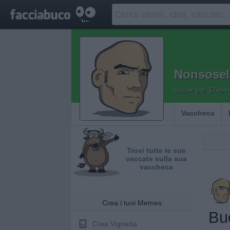
Nonsose
Scarpe Diem,
Vaccheca
Trovi tutte le sue
vaccate sulla sua
vaccheca
Crea i tuoi Memes
Buo
Crea Vignetta