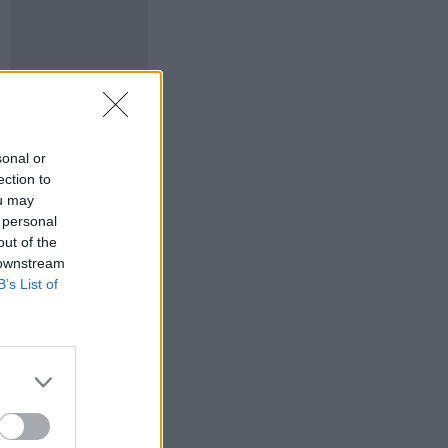
sonal or
ection to
ou may
 personal
out of the
 downstream
B’s List of