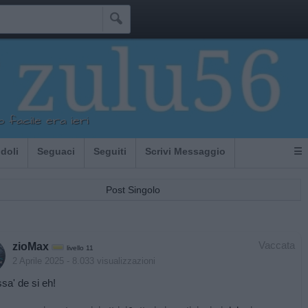

o facile era ieri
Idoli
Seguaci
Seguiti
Scrivi Messaggio
☰
Post Singolo
Vaccata
zioMax
livello 11
2 Aprile 2025
- 8.033 visualizzazioni
a' de si eh!