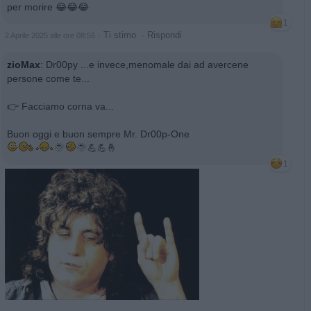
per morire 😂😂😂
1
·
Ti stimo
·
Rispondi
2 Aprile 2025 alle ore 08:56
zioMax
:
Dr00py ...e invece,menomale dai ad avercene
persone come te...
👉 Facciamo corna va...
Buon oggi e buon sempre Mr. Dr00p-One
💪💪🤞
1