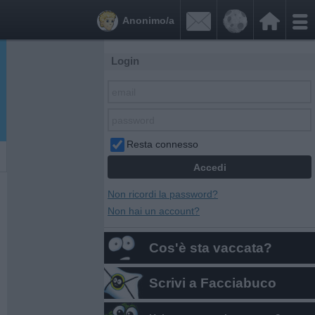


Anonimo/a
Login
Resta connesso
Non ricordi la password?
Non hai un account?
Cos'è sta vaccata?
Scrivi a Facciabuco