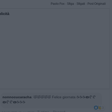
Paolo Fox
·
Sfiga
·
Sfigati
·
Post Originali
licità
nonnocucaracha
:
🤣🤣🤣🤣🤣 Felice giornata ☕☕☕🍩🥐🥐
🍩🥐🥐🍩☕☕☕
3