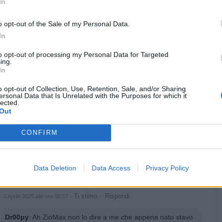
In
o opt-out of the Sale of my Personal Data.
In
Animazione Peso Moderato (1.15 Mb)
·
Ti stimo
·
Rispondi
2 Aprile 2025 alle ore 08:36
to opt-out of processing my Personal Data for Targeted
ing.
zioMax
:
nonnocucaracha Serena giornata mio caro nonnino
In
Un fraterno abbraccio 💞
o opt-out of Collection, Use, Retention, Sale, and/or Sharing
3
ersonal Data that Is Unrelated with the Purposes for which it
lected.
Out
CONFIRM
Data Deletion
Data Access
Privacy Policy
·
Ti stimo
·
Rispondi
2 Aprile 2025 alle ore 08:37
Dr00py
:
Ah ZioMax non lo dire a me che appena nato stavo