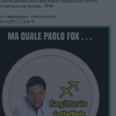
o,serena giornata amici,attrici&attori simpaticissimi del mio
io Samssssung obsoleto...
to o appiùppppoi...chissà,sperasi!
☕️🏃‍♂️🐺💚🇮🇹💪🤟🤞