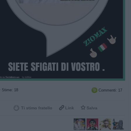
Stime: 18
Commenti: 17



Ti stimo fratello
Link
Salva