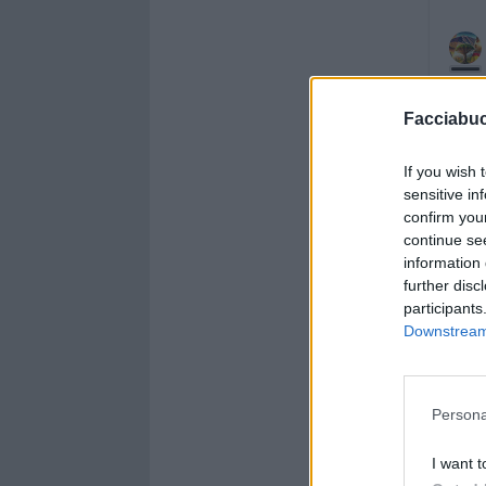
Facciabu
If you wish 
sensitive in
confirm you
continue se
information 
further disc
participants
Downstream 
Persona
I want t