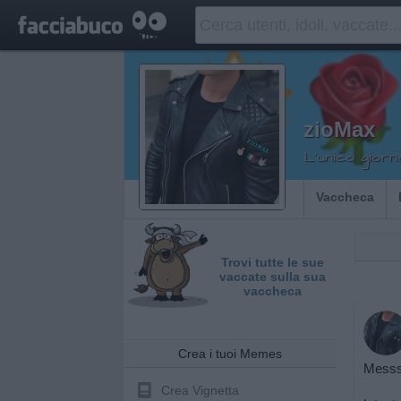
zioMax
L'unico giorn
Vaccheca
Trovi tutte le sue
vaccate sulla sua
vaccheca
Crea i tuoi Memes
Messss
Crea Vignetta