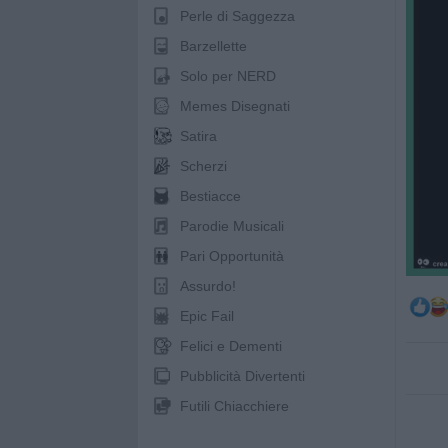
Perle di Saggezza
Barzellette
Solo per NERD
Memes Disegnati
Satira
Scherzi
Bestiacce
Parodie Musicali
Pari Opportunità
Assurdo!
Epic Fail
Felici e Dementi
Pubblicità Divertenti
Futili Chiacchiere