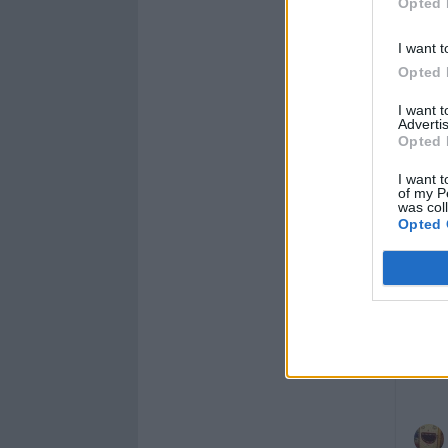
Opted 
I want t
Opted 
I want 
Advertis
Opted 
I want t
of my P
was col
Opted 