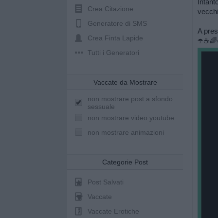
Intant
Crea Citazione
vecch
Generatore di SMS
A pres
Crea Finta Lapide
☂️☕️🌈
Tutti i Generatori
Vaccate da Mostrare
non mostrare post a sfondo
sessuale
non mostrare video youtube
non mostrare animazioni
Categorie Post
Post Salvati
Vaccate
Vaccate Erotiche