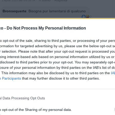
·
Ti stimo
·
Rispondi
2 Aprile 2025 alle ore 08:34
Bronsequerte
:
Bisogna pur lamentarsi di qualcuno
2
·
Ti stimo
·
Rispondi
2 Aprile 2025 alle ore 08:34
co -
Do Not Process My Personal Information
zioMax
:
Bronsequerte Bèh in verità anche lui ci ha messo
del suo eh...io non dimentico!
to opt-out of the sale, sharing to third parties, or processing of your per
formation for targeted advertising by us, please use the below opt-out s
Ciao vecio
r selection. Please note that after your opt-out request is processed y
eing interest-based ads based on personal information utilized by us or
2
disclosed to third parties prior to your opt-out. You may separately opt-
losure of your personal information by third parties on the IAB’s list of
. This information may also be disclosed by us to third parties on the
IA
Participants
that may further disclose it to other third parties.
l Data Processing Opt Outs
o opt-out of the Sharing of my personal data.