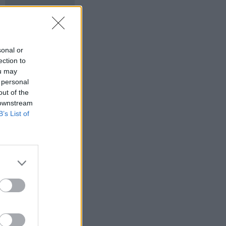
sonal or
ection to
ou may
 personal
out of the
 downstream
B’s List of