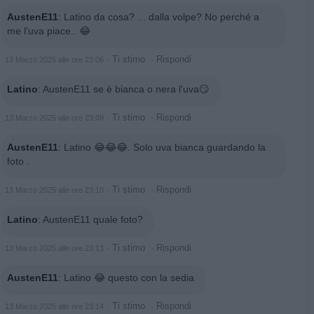
AustenE11
:
Latino da cosa? ... dalla volpe? No perché a
me l'uva piace.. 😂
·
Ti stimo
·
Rispondi
13 Marzo 2025 alle ore 23:06
Latino
:
AustenE11 se è bianca o nera l'uva😏
·
Ti stimo
·
Rispondi
13 Marzo 2025 alle ore 23:09
AustenE11
:
Latino 😂😂😂. Solo uva bianca guardando la
foto .
·
Ti stimo
·
Rispondi
13 Marzo 2025 alle ore 23:10
Latino
:
AustenE11 quale foto?
·
Ti stimo
·
Rispondi
13 Marzo 2025 alle ore 23:13
AustenE11
:
Latino 😂 questo con la sedia
·
Ti stimo
·
Rispondi
13 Marzo 2025 alle ore 23:14