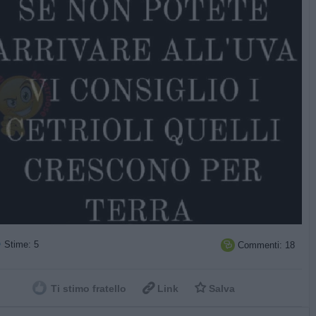
Stime: 5
Commenti: 18



Ti stimo fratello
Link
Salva