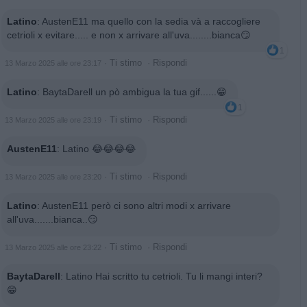
Latino
:
AustenE11 ma quello con la sedia và a raccogliere
cetrioli x evitare..... e non x arrivare all'uva........bianca😏
1
·
Ti stimo
·
Rispondi
13 Marzo 2025 alle ore 23:17
Latino
:
BaytaDarell un pò ambigua la tua gif......😁
1
·
Ti stimo
·
Rispondi
13 Marzo 2025 alle ore 23:19
AustenE11
:
Latino 😂😂😂😂
·
Ti stimo
·
Rispondi
13 Marzo 2025 alle ore 23:20
Latino
:
AustenE11 però ci sono altri modi x arrivare
all'uva.......bianca..😏
·
Ti stimo
·
Rispondi
13 Marzo 2025 alle ore 23:22
BaytaDarell
:
Latino Hai scritto tu cetrioli. Tu li mangi interi?
😁