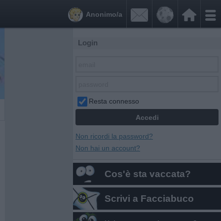


Anonimo/a
Login
Resta connesso
Non ricordi la password?
Non hai un account?
Cos'è sta vaccata?
Scrivi a Facciabuco