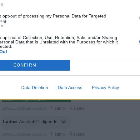
·
Ti stimo
·
Rispondi
13 Marzo 2025 alle ore 23:03
In
Latino
:
elTigre io li raccolgo così seduto.......x evitare....😂
to opt-out of processing my Personal Data for Targeted
🤣
ing.
In
2
o opt-out of Collection, Use, Retention, Sale, and/or Sharing
ersonal Data that Is Unrelated with the Purposes for which it
lected.
Out
CONFIRM
Data Deletion
Data Access
Privacy Policy
Animazione Leggera (0.14 Mb)
·
Ti stimo
·
Rispondi
13 Marzo 2025 alle ore 23:05
Latino
:
AustenE11 dipende...😁
·
Ti stimo
·
Rispondi
13 Marzo 2025 alle ore 23:05