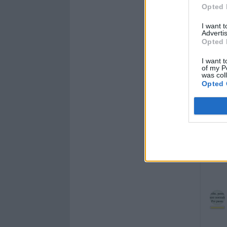
Opted 
I want 
Advertis
Opted 
I want t
of my P
was col
Opted 