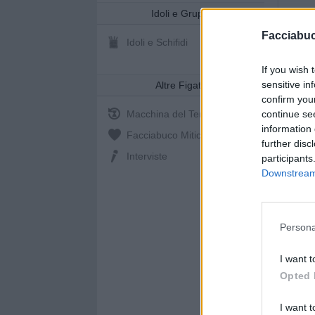
Idoli e Gruppi
Facciabu
Idoli e Schifidi
If you wish 
sensitive in
Altre Figate
confirm you
continue se
Macchina del Tempo
information 
Facciabuco Mitic
0%
further disc
Interviste
participants
Downstream 
Persona
I want t
Opted 
I want t