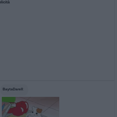
licità
BaytaDarell
: