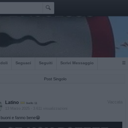

Idoli
Seguaci
Seguiti
Scrivi Messaggio
☰
Post Singolo
Vaccata
Latino
livello 11
13 Marzo 2025
- 3.611 visualizzazioni
 buoni e fanno bene😁