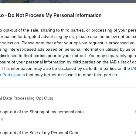
co -
Do Not Process My Personal Information
Animazione Leggerissima (0.01 Mb)
to opt-out of the sale, sharing to third parties, or processing of your per
·
Ti stimo
·
Rispondi
formation for targeted advertising by us, please use the below opt-out s
13 Marzo 2025 alle ore 22:56
r selection. Please note that after your opt-out request is processed y
elTigre
:
👁️👁️ Occhio però a quando ti chini...😏😏😏
eing interest-based ads based on personal information utilized by us or
disclosed to third parties prior to your opt-out. You may separately opt-
1
·
Ti stimo
·
Rispondi
13 Marzo 2025 alle ore 22:58
losure of your personal information by third parties on the IAB’s list of
. This information may also be disclosed by us to third parties on the
IA
GiuBazz
:
Ma poi bisogna abbassarsi 😁😁😁
Participants
that may further disclose it to other third parties.
·
Ti stimo
·
Rispondi
13 Marzo 2025 alle ore 23:00
l Data Processing Opt Outs
GiuBazz
:
Buonanotte
1
o opt-out of the Sharing of my personal data.
·
Ti stimo
·
Rispondi
13 Marzo 2025 alle ore 23:00
In
AustenE11
:
Sai per caso chi è l'uva?😂😜
o opt-out of the Sale of my Personal Data.