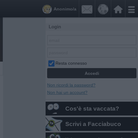


Anonimo/a
Login
Resta connesso
Non ricordi la password?
Non hai un account?
Cos'è sta vaccata?
Scrivi a Facciabuco