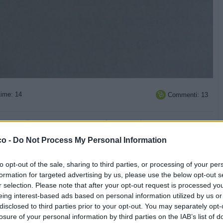
ime: 14
Commenti: 13



Ti stimo fratella
Link
Salva
co -
Do Not Process My Personal Information
licità
to opt-out of the sale, sharing to third parties, or processing of your per
formation for targeted advertising by us, please use the below opt-out s
r selection. Please note that after your opt-out request is processed y
eing interest-based ads based on personal information utilized by us or
disclosed to third parties prior to your opt-out. You may separately opt-
losure of your personal information by third parties on the IAB’s list of