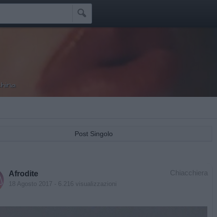

hina
Post Singolo
Chiacchiera
Afrodite
18 Agosto 2017
- 6.216 visualizzazioni