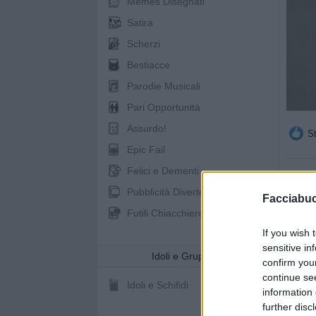
Memes Disegnati
Satira
Scherzi
Bestiacce
Parodie Musicali
Pari Opportunità
Assurdo!
St
Epic Fail
Felici e Dementi
Pubblicità Divertenti
Facciabu
pubb
Futili Chiacchiere
If you wish 
sensitive in
Idoli e Gruppi
confirm you
continue se
Idoli e Schifidi
information 
further disc