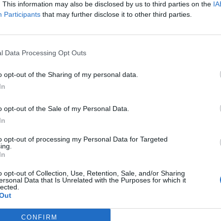
. This information may also be disclosed by us to third parties on the
IA
Participants
that may further disclose it to other third parties.
l Data Processing Opt Outs
o opt-out of the Sharing of my personal data.
In
yasuma
:
Dai nn farmi canmina che ho male hai piedi!
5
o opt-out of the Sale of my Personal Data.
·
Ti stimo
·
Rispondi
18 Agosto 2017 alle ore 20:21
In
Afrodite
:
to opt-out of processing my Personal Data for Targeted
4
ing.
·
Ti stimo
·
Rispondi
18 Agosto 2017 alle ore 20:22
In
Gas75
:
yasuma se hai dolore si scrive "ahi piedi" non "hai
o opt-out of Collection, Use, Retention, Sale, and/or Sharing
ersonal Data that Is Unrelated with the Purposes for which it
piedi".
lected.
2
Out
·
Ti stimo
·
Rispondi
18 Agosto 2017 alle ore 20:43
CONFIRM