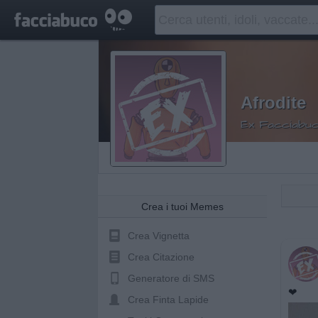
Afrodite
Ex Facciabuc
Crea i tuoi Memes
Crea Vignetta
Crea Citazione
Generatore di SMS
❤
Crea Finta Lapide