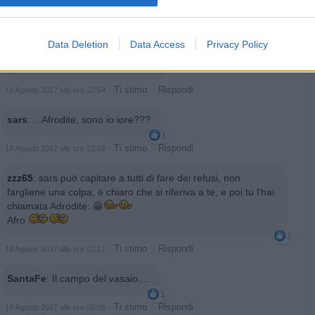
sars
:
...... Adrodite, questa poesia di Rumi è STUPENDA.
1
·
Ti stimo
·
Rispondi
18 Agosto 2017 alle ore 22:54
Data Deletion
Data Access
Privacy Policy
Afrodite
:
è meravigliosa si...iore..
·
Ti stimo
·
Rispondi
18 Agosto 2017 alle ore 22:54
sars
:
...Afrodite, sono io iore???
1
·
Ti stimo
·
Rispondi
18 Agosto 2017 alle ore 22:56
zzz65
:
sars può capitare a tutti di fare dei refusi, non
fargliene una colpa, è chiaro che si riferiva a te, e poi tu l'hai
chiamata Adrodite. 😁
Afro
2
·
Ti stimo
·
Rispondi
19 Agosto 2017 alle ore 02:17
SantaFe
:
Il campo del vasaio....
1
·
Ti stimo
·
Rispondi
19 Agosto 2017 alle ore 08:09