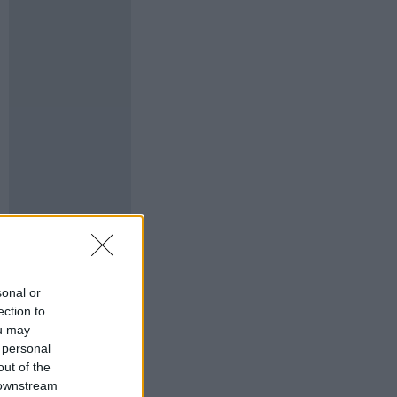
sonal or
ection to
ou may
 personal
out of the
 downstream