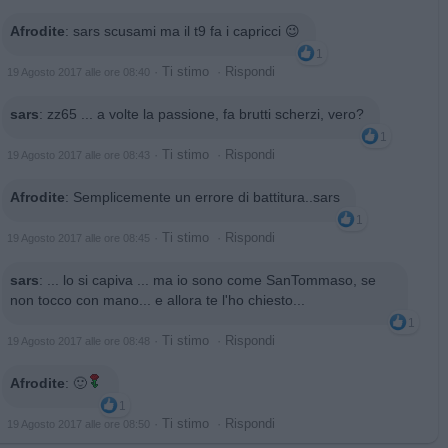
Afrodite
:
sars scusami ma il t9 fa i capricci 😉
1
·
Ti stimo
·
Rispondi
19 Agosto 2017 alle ore 08:40
sars
:
zz65 ... a volte la passione, fa brutti scherzi, vero?
1
·
Ti stimo
·
Rispondi
19 Agosto 2017 alle ore 08:43
Afrodite
:
Semplicemente un errore di battitura..sars
1
·
Ti stimo
·
Rispondi
19 Agosto 2017 alle ore 08:45
sars
:
... lo si capiva ... ma io sono come SanTommaso, se
non tocco con mano... e allora te l'ho chiesto...
1
·
Ti stimo
·
Rispondi
19 Agosto 2017 alle ore 08:48
Afrodite
:
🙂
1
·
Ti stimo
·
Rispondi
19 Agosto 2017 alle ore 08:50