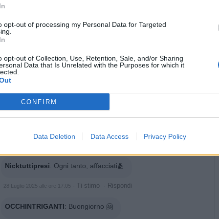
·
Ti stimo
·
Rispondi
5 Maggio 2025 alle ore 13:02
In
to opt-out of processing my Personal Data for Targeted
Pietranera
:
ing.
In
o opt-out of Collection, Use, Retention, Sale, and/or Sharing
ersonal Data that Is Unrelated with the Purposes for which it
lected.
Out
CONFIRM
Data Deletion
Data Access
Privacy Policy
·
Ti stimo
·
Rispondi
21 Giugno 2025 alle ore 15:17
Nicktuttipresi
:
Ogni tanto, affacciati🫂
·
Ti stimo
·
Rispondi
28 Luglio 2025 alle ore 17:05
OCCHINTRIGANTI
:
Buongiorno 🤗