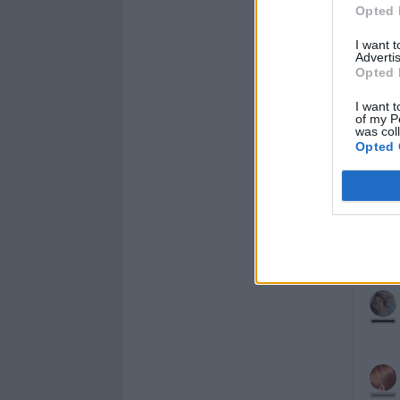
Opted 
I want 
Advertis
Opted 
I want t
of my P
was col
Opted 