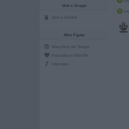
Leg

Idoli e Gruppi
Leg

Idoli e Schifidi
Altre Figate
Macchina del Tempo
Facciabuco Mitic
0%
Interviste