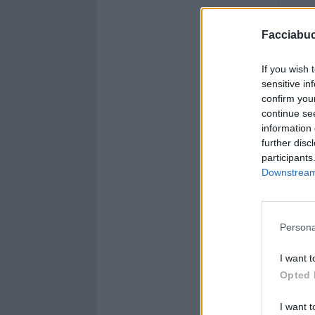
Facciabu
If you wish 
sensitive in
confirm you
continue se
information 
further disc
participants
Downstream 
Persona
I want t
Opted 
I want t