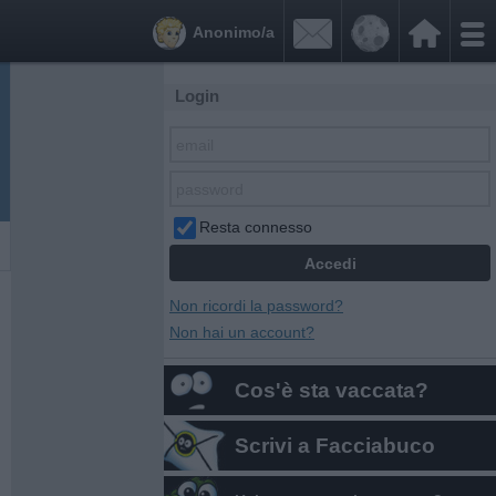


Anonimo/a
Login
Resta connesso
Non ricordi la password?
Non hai un account?
Cos'è sta vaccata?
Scrivi a Facciabuco