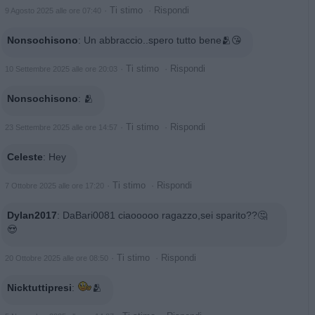
·
Ti stimo
·
Rispondi
9 Agosto 2025 alle ore 07:40
Nonsochisono
:
Un abbraccio..spero tutto bene🫂😘
·
Ti stimo
·
Rispondi
10 Settembre 2025 alle ore 20:03
Nonsochisono
:
🫂
·
Ti stimo
·
Rispondi
23 Settembre 2025 alle ore 14:57
Celeste
:
Hey
·
Ti stimo
·
Rispondi
7 Ottobre 2025 alle ore 17:20
Dylan2017
:
DaBari0081 ciaooooo ragazzo,sei sparito??🤔
😍
·
Ti stimo
·
Rispondi
20 Ottobre 2025 alle ore 08:50
Nicktuttipresi
:
🫂