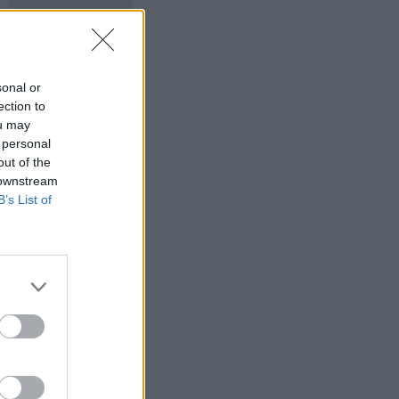
sonal or
ection to
ou may
 personal
out of the
 downstream
B’s List of