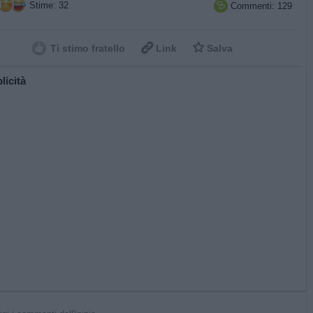
Stime: 32
Commenti: 129



Ti stimo fratello
Link
Salva
licità