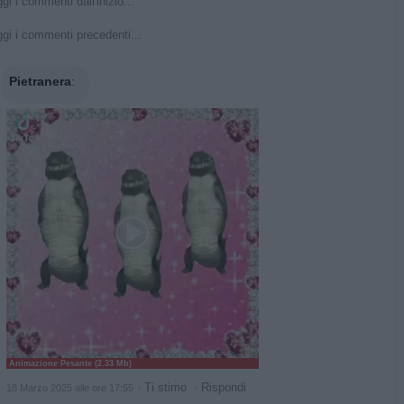
gi i commenti dall'inizio...
gi i commenti precedenti...
Pietranera
:
Animazione Pesante (2.33 Mb)
·
Ti stimo
·
Rispondi
18 Marzo 2025 alle ore 17:55