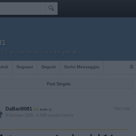

81
 1.. è che nn ci sono regole ❄️
Idoli
Seguaci
Seguiti
Scrivi Messaggio
☰
Post Singolo
Vaccata
DaBari0081
livello 11
9 Gennaio 2025
- 6.838 visualizzazioni