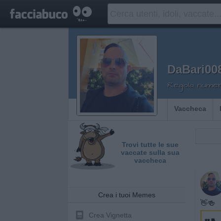
DaBari00
Regola numero
Vaccheca
Trovi tutte le sue
vaccate sulla sua
vaccheca
Crea i tuoi Memes
👋🍻
Crea Vignetta