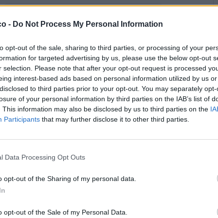
CuoreMatto
:
Buona giornata amico mio 🍷🍷😁🤗
co -
Do Not Process My Personal Information
·
Ti stimo
·
Rispondi
21 Marzo 2025 alle ore 11:24
to opt-out of the sale, sharing to third parties, or processing of your per
Nicktuttipresi
:
🫂
formation for targeted advertising by us, please use the below opt-out s
r selection. Please note that after your opt-out request is processed y
·
Ti stimo
·
Rispondi
28 Marzo 2025 alle ore 14:45
eing interest-based ads based on personal information utilized by us or
disclosed to third parties prior to your opt-out. You may separately opt-
Nonsochisono
:
Weeee .. manda segnati di fumo., che sia
losure of your personal information by third parties on the IAB’s list of
roba buona però 🧐
. This information may also be disclosed by us to third parties on the
IA
Participants
that may further disclose it to other third parties.
·
Ti stimo
·
Rispondi
6 Aprile 2025 alle ore 22:08
Pietranera
:
Uagliò buone feste e rientra appena hai tempo
😎🌞😉
l Data Processing Opt Outs
·
Ti stimo
·
Rispondi
19 Aprile 2025 alle ore 09:18
o opt-out of the Sharing of my personal data.
In
Nicktuttipresi
:
Non puoi sparisciure sempre, senza
nemmeno un saluto
o opt-out of the Sale of my Personal Data.