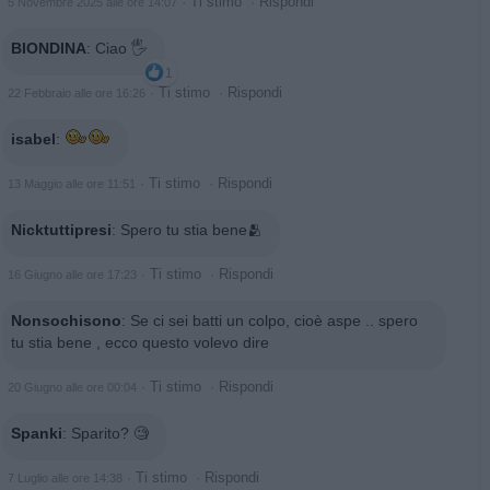
·
Ti stimo
·
Rispondi
5 Novembre 2025 alle ore 14:07
BIONDINA
:
Ciao 🖐️
1
·
Ti stimo
·
Rispondi
22 Febbraio alle ore 16:26
isabel
:
·
Ti stimo
·
Rispondi
13 Maggio alle ore 11:51
Nicktuttipresi
:
Spero tu stia bene🫂
·
Ti stimo
·
Rispondi
16 Giugno alle ore 17:23
Nonsochisono
:
Se ci sei batti un colpo, cioè aspe .. spero
tu stia bene , ecco questo volevo dire
·
Ti stimo
·
Rispondi
20 Giugno alle ore 00:04
Spanki
:
Sparito? 🧐
·
Ti stimo
·
Rispondi
7 Luglio alle ore 14:38