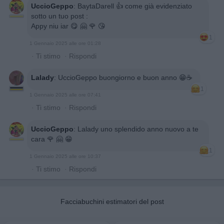
UccioGeppo
:
BaytaDarell 👍 come già evidenziato
sotto un tuo post :
Appy niu iar 😋 🤗 🌹 😘
1
1 Gennaio 2025 alle ore 01:28
·
Ti stimo
·
Rispondi
Lalady
:
UccioGeppo buongiorno e buon anno 😁☕️
1
1 Gennaio 2025 alle ore 07:41
·
Ti stimo
·
Rispondi
UccioGeppo
:
Lalady uno splendido anno nuovo a te
cara 🌹 🤗 😁
1
1 Gennaio 2025 alle ore 10:37
·
Ti stimo
·
Rispondi
Facciabuchini estimatori del post