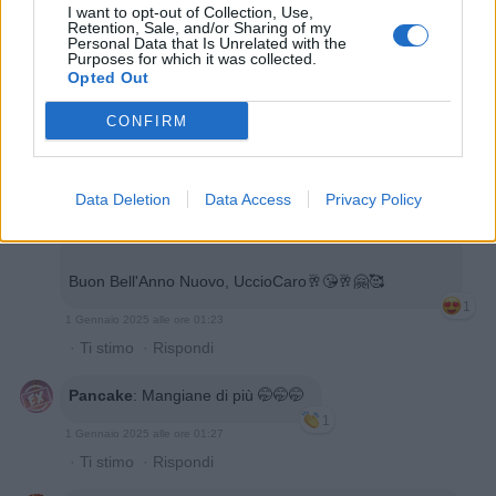
I want to opt-out of Collection, Use,
1
Retention, Sale, and/or Sharing of my
1 Gennaio 2025 alle ore 01:18
Personal Data that Is Unrelated with the
·
Ti stimo
·
Rispondi
Purposes for which it was collected.
Opted Out
UccioGeppo
:
hamilton89 appy gnu iar 😋 🤗
CONFIRM
1
1 Gennaio 2025 alle ore 01:19
·
Ti stimo
·
Rispondi
Data Deletion
Data Access
Privacy Policy
BaytaDarell
:
Però, forse, è cambiato qualcosa in te🤭
🤭🤭
Buon Bell'Anno Nuovo, UccioCaro🥂😘🥂🤗🥰
1
1 Gennaio 2025 alle ore 01:23
·
Ti stimo
·
Rispondi
Pancake
:
Mangiane di più 🤭🤭🤭
1
1 Gennaio 2025 alle ore 01:27
·
Ti stimo
·
Rispondi