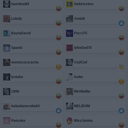
hamilton89
fabbrissimo
Lalady
Junio8
BaytaDarell
Pucci75
Spanki
IzNoGud78
nonnocucaracha
CiufCiuf
Iyotake
Isabo
1898
Mirtillalilla
italiadiunavolta64
MELIDOM
Pancake
MissJanina