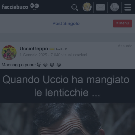

Post Singolo
≡ Menu
Assurdo
UccioGeppo
livello 11
1 Gennaio 2025
- 7.040 visualizzazioni
Mannagg o puorc 🐷 😂 😂 😂