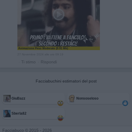
Animazione Peso Moderato (0.91 Mb)
27 Novembre 2024 alle ore 09:19
·
Ti stimo
·
Rispondi
Facciabuchini estimatori del post
GiuBazz
Nonsoseloso
Sberla82
Facciabuco © 2015 - 2026