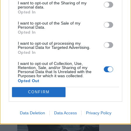
I want to opt-out of the Sharing of my
Sioux
:
È la versione "gender fluid" di ypsigro? Costei
personal data.
Opted In
27 Novembre 2024 alle ore 00:41
I want to opt-out of the Sale of my
·
Ti stimo
·
Rispondi
Personal Data.
Opted In
Trollong
:
no tesoro sono un troll Sioux
I want to opt-out of processing my
Personal Data for Targeted Advertising.
27 Novembre 2024 alle ore 01:22
Opted In
·
Ti stimo
·
Rispondi
I want to opt-out of Collection, Use,
piripicchino
:
Retention, Sale, and/or Sharing of my
Personal Data that Is Unrelated with the
2
Purposes for which it was collected.
Opted Out
CONFIRM
Data Deletion
Data Access
Privacy Policy