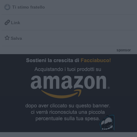
Ti stimo fratello

Link

Salva
sponsor