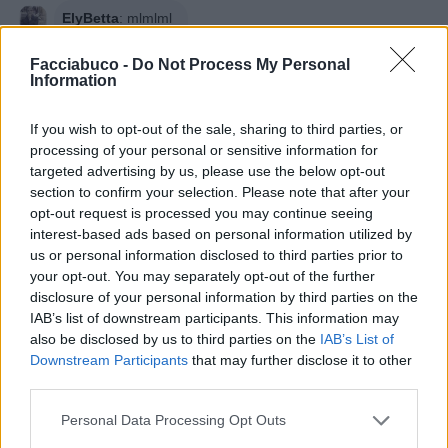
ElyBetta
:
mlmlml
27 Novembre 2024 alle ore 00:23
Facciabuco -
Do Not Process My Personal
·
Ti stimo
·
Rispondi
Information
Nonsochisono
:
Chiedi a Musk .. arrivi da lì mlmlml
If you wish to opt-out of the sale, sharing to third parties, or
1
processing of your personal or sensitive information for
27 Novembre 2024 alle ore 00:26
targeted advertising by us, please use the below opt-out
·
Ti stimo
·
Rispondi
section to confirm your selection. Please note that after your
opt-out request is processed you may continue seeing
Trollong
:
Elon è un grande hahaha sta sempre a
interest-based ads based on personal information utilized by
twittare, ora ha in mente di rendere possibile la vita
us or personal information disclosed to third parties prior to
multiplanetaria Nonsochisono
your opt-out. You may separately opt-out of the further
disclosure of your personal information by third parties on the
27 Novembre 2024 alle ore 00:33
IAB’s list of downstream participants. This information may
·
Ti stimo
·
Rispondi
also be disclosed by us to third parties on the
IAB’s List of
Downstream Participants
that may further disclose it to other
Trollong
:
mlmlml ElyBetta
third parties.
27 Novembre 2024 alle ore 00:34
Personal Data Processing Opt Outs
·
Ti stimo
·
Rispondi