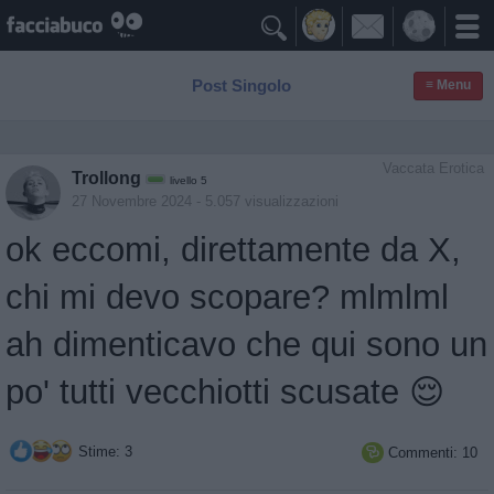

Post Singolo
≡ Menu
Vaccata Erotica
Trollong
livello 5
27 Novembre 2024
- 5.057 visualizzazioni
ok eccomi, direttamente da X,
chi mi devo scopare? mlmlml
ah dimenticavo che qui sono un
po' tutti vecchiotti scusate 😌
Stime: 3
Commenti: 10
