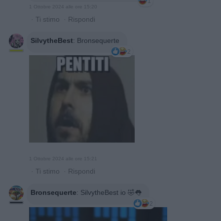
1
1 Ottobre 2024 alle ore 15:20
·
Ti stimo
·
Rispondi
SilvytheBest
:
Bronsequerte
2
1 Ottobre 2024 alle ore 15:21
·
Ti stimo
·
Rispondi
Bronsequerte
:
SilvytheBest io 🤣👅
2