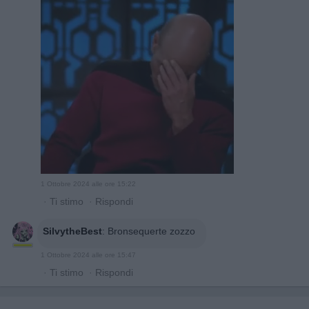
1 Ottobre 2024 alle ore 15:22
·
Ti stimo
·
Rispondi
SilvytheBest
:
Bronsequerte zozzo
1 Ottobre 2024 alle ore 15:47
·
Ti stimo
·
Rispondi