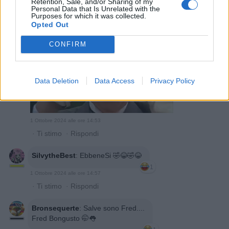
Retention, Sale, and/or Sharing of my
Personal Data that Is Unrelated with the
Purposes for which it was collected.
PePpE68
:
Opted Out
1
CONFIRM
Data Deletion
Data Access
Privacy Policy
1 Ottobre 2024 alle ore 14:53
·
Ti stimo
·
Rispondi
SilvytheBest
:
EbbeneSi 🤣😂🤣😂
1
1 Ottobre 2024 alle ore 14:57
·
Ti stimo
·
Rispondi
Bronsequerte
:
Salve sono Fred....
Fred Bongusto 🤭👅