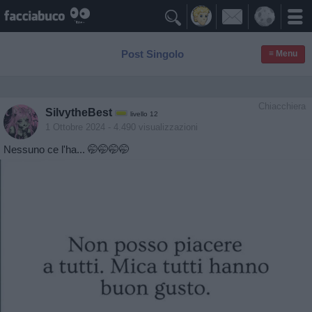

Post Singolo
≡ Menu
Chiacchiera
SilvytheBest
livello 12
1 Ottobre 2024
- 4.490 visualizzazioni
Nessuno ce l'ha... 🤭🤭🤭🤭