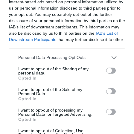
interest-based ads based on personal information utilized by
us or personal information disclosed to third parties prior to
your opt-out. You may separately opt-out of the further
Animazione Leggerissima (0.04 Mb)
disclosure of your personal information by third parties on the
1 Ottobre 2024 alle ore 14:46
IAB’s list of downstream participants. This information may
·
Ti stimo
·
Rispondi
also be disclosed by us to third parties on the
IAB’s List of
Downstream Participants
that may further disclose it to other
EbbeneSi
:
Tu ce l'hai?😉
third parties.
1
1 Ottobre 2024 alle ore 14:47
Personal Data Processing Opt Outs
·
Ti stimo
·
Rispondi
I want to opt-out of the Sharing of my
personal data.
SilvytheBest
:
EbbeneSi boh 😅😅😅😅
Opted In
1
1 Ottobre 2024 alle ore 14:48
I want to opt-out of the Sale of my
Personal Data.
·
Ti stimo
·
Rispondi
Opted In
EbbeneSi
:
SilvytheBest Se ti piaccio io sì
😂😂😂
I want to opt-out of processing my
(non ne usciamo piu' 😂 )
Personal Data for Targeted Advertising.
Opted In
2
1 Ottobre 2024 alle ore 14:51
I want to opt-out of Collection, Use,
·
Ti stimo
·
Rispondi