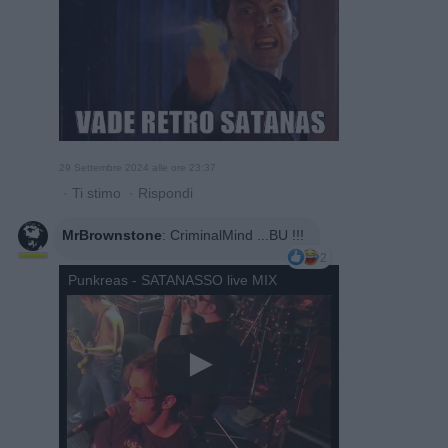
29 Settembre 2024 alle ore 23:37
·
Ti stimo
·
Rispondi
MrBrownstone
:
CriminalMind ...BU !!!
2
Punkreas - SATANASSO live MIX