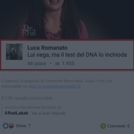
Contenuto di proprietà di Commenti Memorabili, visita il loro sito
memorabile su
https://commentimemorabili.it/
8.738 visualizzazioni totali
vaccata originalmente divulgata da:
AfhatLakak
·
Vai al post originale
Stime: 7
Commenti: 6
