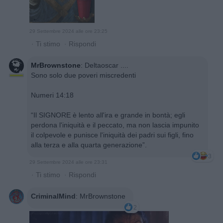
29 Settembre 2024 alle ore 23:25
·
Ti stimo
·
Rispondi
MrBrownstone
:
Deltaoscar ....
Sono solo due poveri miscredenti
Numeri 14:18
“Il SIGNORE è lento all'ira e grande in bontà; egli
perdona l'iniquità e il peccato, ma non lascia impunito
il colpevole e punisce l'iniquità dei padri sui figli, fino
alla terza e alla quarta generazione”.
3
29 Settembre 2024 alle ore 23:31
·
Ti stimo
·
Rispondi
CriminalMind
:
MrBrownstone
2