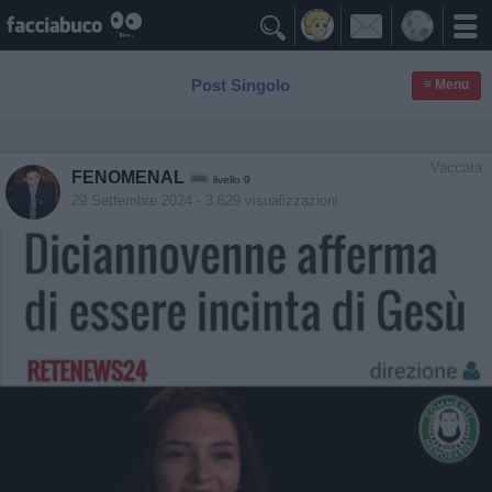

Post Singolo
≡ Menu
Vaccata
FENOMENAL
livello 9
29 Settembre 2024
- 3.629 visualizzazioni