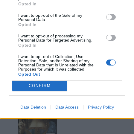
Opted In
I want to opt-out of the Sale of my
Personal Data.
Opted In
29 Settembre 2024 alle ore 23:14
I want to opt-out of processing my
·
Ti stimo
·
Rispondi
Personal Data for Targeted Advertising.
Opted In
Deltaoscar
:
SMETTETELA!!!!!
I want to opt-out of Collection, Use,
1
Retention, Sale, and/or Sharing of my
29 Settembre 2024 alle ore 23:25
Personal Data that Is Unrelated with the
·
Ti stimo
·
Rispondi
Purposes for which it was collected.
Opted Out
BaytaDarell
:
Po' esse...😁
CONFIRM
1
Data Deletion
Data Access
Privacy Policy