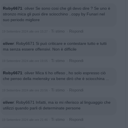
Roby6671
:
oliver Se sono cosi che gli devo dire ? Se uno è
stronzo mica gli puoi dire sciocchino ..copy by Funari nel
suo periodo migliore
·
Ti stimo
·
Rispondi
19 Settembre 2024 alle ore 15:27
oliver
:
Roby6671 Si può criticare e contestare tutto e tutti
ma senza essere offensivi. Non è difficile
·
Ti stimo
·
Rispondi
19 Settembre 2024 alle ore 19:05
Roby6671
:
oliver Mica ti ho offeso , ho solo espresso ciò
che penso della melensky va bene dirò che è sciocchina ...
·
Ti stimo
·
Rispondi
19 Settembre 2024 alle ore 20:56
oliver
:
Roby6671 Infatti, ma io mi riferisco al linguaggio che
utilizzi quando parli di determinate persone
·
Ti stimo
·
Rispondi
19 Settembre 2024 alle ore 21:46