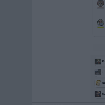
Po
Ju
N
n