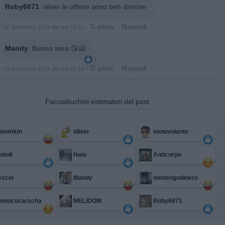
Roby6671
:
oliver le offese sono ben diverse
·
Ti stimo
·
Rispondi
20 Settembre 2024 alle ore 12:41
Mandy
:
Buona sera 😘🤗
1
·
Ti stimo
·
Rispondi
23 Settembre 2024 alle ore 17:14
Facciabuchini estimatori del post
tiomkin
oliver
nanovolante
nio8
Halo
Anticorpo
escio
Mandy
nontengodinero
onnocucaracha
MELIDOM
Roby6671