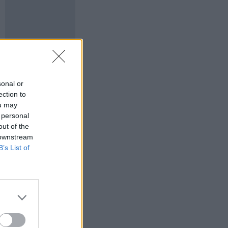
sonal or
ection to
ou may
 personal
out of the
 downstream
B’s List of