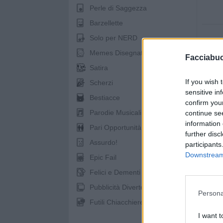
Perle di Saggezza
Barzellette
Solo per NERD
Memes Disegnati
Facciabu
Satira
pubb
If you wish 
Scherzi
sensitive in
Bestiacce
confirm you
Parodie Musicali
continue se
information 
Pari Opportunità
further disc
Assurdo!
participants
Downstream 
Epic Fail
Felici e Dementi
Pubblicità Divertenti
Persona
Futili Chiacchiere
I want t