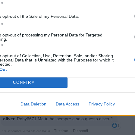
In
Halo
:
Buongiorno ☕
o opt-out of the Sale of my Personal Data.
1
In
·
Ti stimo
·
Rispondi
17 Settembre 2024 alle ore 07:42
to opt-out of processing my Personal Data for Targeted
nanovolante
:
la normalità
ing.
In
2
·
Ti stimo
·
Rispondi
17 Settembre 2024 alle ore 07:43
o opt-out of Collection, Use, Retention, Sale, and/or Sharing
ersonal Data that Is Unrelated with the Purposes for which it
nonnocucaracha
:
Buongiorno ☕☕☕🍩🍩🥐🥐🥐🍩🍩☕☕ ☕
lected.
Out
1
·
Ti stimo
·
Rispondi
17 Settembre 2024 alle ore 08:38
CONFIRM
Roby6671
:
Orribili , patetici e cerebrolesi liberi di fare
ulteriori danni ..
Data Deletion
Data Access
Privacy Policy
·
Ti stimo
·
Rispondi
17 Settembre 2024 alle ore 11:45
oliver
:
Roby6671 Ma tu hai sempre e solo questo disco ?
1
·
Ti stimo
·
Rispondi
19 Settembre 2024 alle ore 04:04