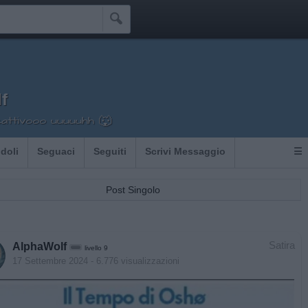

f
cattivooo uuuuuhh 🐺
Idoli
Seguaci
Seguiti
Scrivi Messaggio
☰
Post Singolo
Satira
AlphaWolf
livello 9
17 Settembre 2024
- 6.776 visualizzazioni