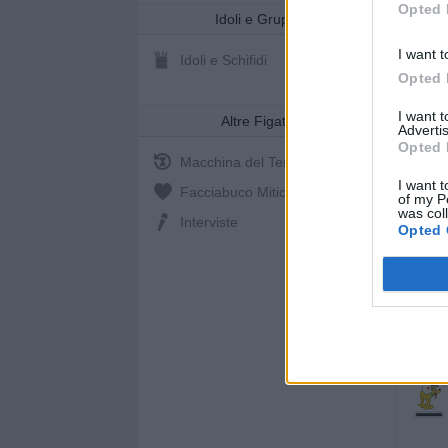
Opted 
Idoli e Gruppi
I want t
Idoli e Schifidi
Opted 
I want 
Altre Figate
Advertis
Opted 
Macchina del Tempo
I want t
Facciabuco Mitic
0%
of my P
was col
Interviste
Opted 