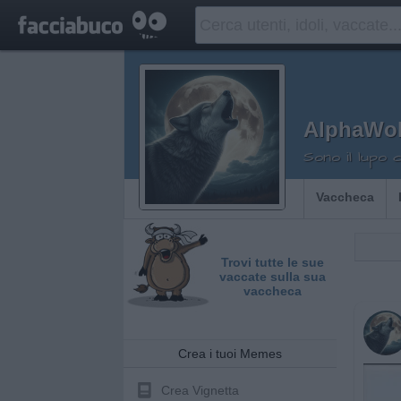
AlphaWol
Sono il lupo 
Vaccheca
Trovi tutte le sue
vaccate sulla sua
vaccheca
Crea i tuoi Memes
Crea Vignetta