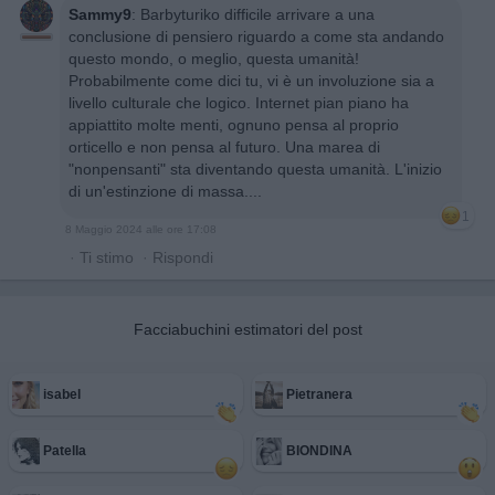
Sammy9
:
Barbyturiko difficile arrivare a una
conclusione di pensiero riguardo a come sta andando
questo mondo, o meglio, questa umanità!
Probabilmente come dici tu, vi è un involuzione sia a
livello culturale che logico. Internet pian piano ha
appiattito molte menti, ognuno pensa al proprio
orticello e non pensa al futuro. Una marea di
"nonpensanti" sta diventando questa umanità. L'inizio
di un'estinzione di massa....
1
8 Maggio 2024 alle ore 17:08
·
Ti stimo
·
Rispondi
Facciabuchini estimatori del post
isabel
Pietranera
Patella
BIONDINA