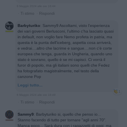
8 Maggio 2024 alle ore 16:44
·
Ti stimo
·
Rispondi
Barbyturiko
:
Sammy9 Ascoltami, visto l'esperienza
dei vari governi Berlusconi, l'ultimo c'ha lasciato quasi
in default, non voglio fare Nemo profeta in patria, ma
questa è la punta dell'iceberg, aspetta cosa arriverà,
e vedrai....altro che lacrime e sangue....non c'è corte
europea che tenga, guarda in Ungheria, quando uno
stato è sovrano, quello è se mi capisci. Ci vorrà il
furor di popolo, ma gli italiani sono quelli che Fedez
ha fotografato magistralmente, nel testo della
canzone Pop
Leggi tutto...
1
8 Maggio 2024 alle ore 16:49
·
Ti stimo
·
Rispondi
Sammy9
:
Barbyturiko si, quello che penso io...
Stanno facendo di tutto per tornare "agli anni 70".
Manca poco... Sarà dura con i ragazzetti di oggi; ma