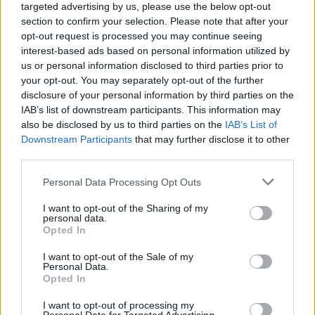
targeted advertising by us, please use the below opt-out
section to confirm your selection. Please note that after your
opt-out request is processed you may continue seeing
interest-based ads based on personal information utilized by
us or personal information disclosed to third parties prior to
your opt-out. You may separately opt-out of the further
disclosure of your personal information by third parties on the
IAB’s list of downstream participants. This information may
8 Maggio 2024 alle ore 16:09
also be disclosed by us to third parties on the
IAB’s List of
·
Ti stimo
·
Rispondi
Downstream Participants
that may further disclose it to other
third parties.
Sammy9
:
Barbyturiko li "MORTACCI SUA"! 🤬😡😑
1
Personal Data Processing Opt Outs
8 Maggio 2024 alle ore 16:30
·
Ti stimo
·
Rispondi
I want to opt-out of the Sharing of my
personal data.
Opted In
Barbyturiko
:
Sammy9 ... c'è poco da lamentarsi,
qualche italiano ha voluto questo governo, e mi costa
I want to opt-out of the Sale of my
dirlo...ma se questa peracottara ed i suoi fenomeni
Personal Data.
ignobili ora sono li, non è merito di quei 4 poverini
Opted In
che l'hanno votata, ma dell'altra massa di fessi, che
non hanno alzato il culo, per mettere un'altra x, conta
I want to opt-out of processing my
poco il nessuno mi rappresenta, perché comunque, è