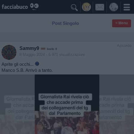

Post Singolo
≡ Menu
Assurdo
Sammy9
livello 8
8 Maggio 2024
- 6.971 visualizzazioni
Aprite gli occhi...
Manco S.B. Arrivò a tanto.