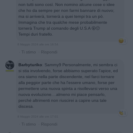
non tutti sono così. Non nomino alcune cose o idee
che ho da sempre per non farmi bannare di nuovo;
ma si arriverà, tornerà a quei tempi tra un pò.
Immagina che tra qualche mese probabilmente
tornerà Trump al comando degli U.S.A 🤬😐
Tempi duri fratello.
1
8 Maggio 2024 alle ore 16:54
·
Ti stimo
·
Rispondi
Barbyturiko
:
Sammy9 Personalmente, mi sembra ci
si stia involvendo, forse abbiamo superato l'apice, ed
ora siamo nella parte discendente, nel farci tornare
alla peggior parte che ha l'essere umano, forse per
permettere una nuova spinta a risollevarsi verso una
nuova evoluzione....almeno mi piace pensarlo,
perché altrimenti non riuscirei a capire una tale
discesa.
1
8 Maggio 2024 alle ore 17:01
·
Ti stimo
·
Rispondi