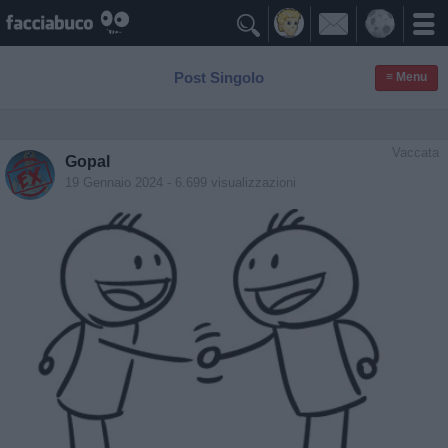

Post Singolo
≡ Menu
Vaccata
Gopal
19 Gennaio 2024
- 6.699 visualizzazioni