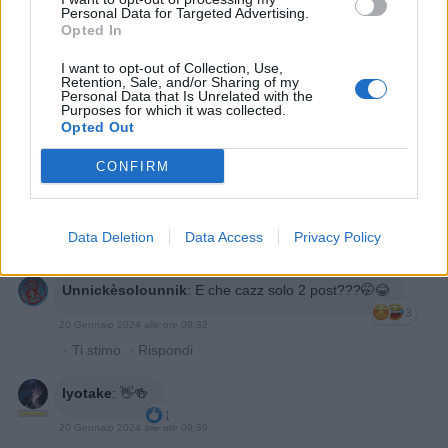
Personal Data for Targeted Advertising.
Opted In
I want to opt-out of Collection, Use,
Retention, Sale, and/or Sharing of my
Personal Data that Is Unrelated with the
Purposes for which it was collected.
Opted Out
CONFIRM
20 Gennaio 2024 alle ore 09:32
Data Deletion
Data Access
Privacy Policy
·
Ti stimo
·
Rispondi
Unnickèsolounnik
:
E che cazz solo 2 post???🤭😂
3
20 Gennaio 2024 alle ore 09:32
·
Ti stimo
·
Rispondi
Iyotake
:
👋🍻
1
20 Gennaio 2024 alle ore 09:39