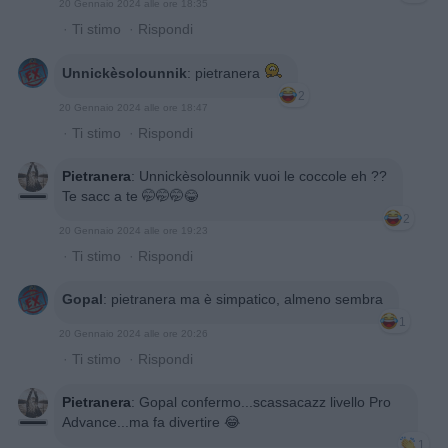
20 Gennaio 2024 alle ore 18:35
·
Ti stimo
·
Rispondi
Unnickèsolounnik
:
pietranera
2
20 Gennaio 2024 alle ore 18:47
·
Ti stimo
·
Rispondi
Pietranera
:
Unnickèsolounnik vuoi le coccole eh ??
Te sacc a te 🤭🤭🤭😂
2
20 Gennaio 2024 alle ore 19:23
·
Ti stimo
·
Rispondi
Gopal
:
pietranera ma è simpatico, almeno sembra
1
20 Gennaio 2024 alle ore 20:26
·
Ti stimo
·
Rispondi
Pietranera
:
Gopal confermo...scassacazz livello Pro
Advance...ma fa divertire 😂
1