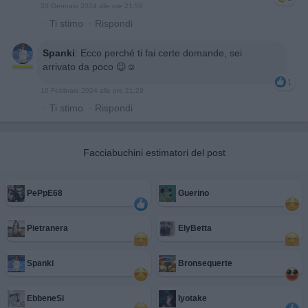
20 Gennaio 2024 alle ore 21:56
·
Ti stimo
·
Rispondi
Spanki
:
Ecco perché ti fai certe domande, sei
arrivato da poco 😉☺️
1
10 Febbraio 2024 alle ore 21:29
·
Ti stimo
·
Rispondi
Facciabuchini estimatori del post
PePpE68
Guerino
Pietranera
ElyBetta
Spanki
Bronsequerte
EbbeneSi
Iyotake