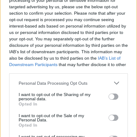
processing of your personal or sensitive information for
1
19 Gennaio 2024 alle ore 13:32
targeted advertising by us, please use the below opt-out
·
Ti stimo
·
Rispondi
section to confirm your selection. Please note that after your
opt-out request is processed you may continue seeing
Gopal
:
ElyBetta ma è normale farla tutta
interest-based ads based on personal information utilized by
us or personal information disclosed to third parties prior to
1
19 Gennaio 2024 alle ore 13:34
your opt-out. You may separately opt-out of the further
·
Ti stimo
·
Rispondi
disclosure of your personal information by third parties on the
IAB’s list of downstream participants. This information may
Pietranera
:
Ciao Gopal
also be disclosed by us to third parties on the
IAB’s List of
Downstream Participants
that may further disclose it to other
1
19 Gennaio 2024 alle ore 17:48
third parties.
·
Ti stimo
·
Rispondi
Personal Data Processing Opt Outs
Gopal
:
pietranera grazie 🤗
I want to opt-out of the Sharing of my
1
personal data.
20 Gennaio 2024 alle ore 09:30
Opted In
·
Ti stimo
·
Rispondi
I want to opt-out of the Sale of my
Personal Data.
Unnickèsolounnik
:
ElyBetta
Opted In
2
I want to opt-out of processing my