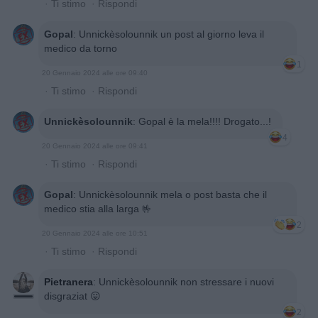
·
Ti stimo
·
Rispondi
Gopal
:
Unnickèsolounnik un post al giorno leva il
medico da torno
1
20 Gennaio 2024 alle ore 09:40
·
Ti stimo
·
Rispondi
Unnickèsolounnik
:
Gopal è la mela!!!! Drogato...!
4
20 Gennaio 2024 alle ore 09:41
·
Ti stimo
·
Rispondi
Gopal
:
Unnickèsolounnik mela o post basta che il
medico stia alla larga 🤟
2
20 Gennaio 2024 alle ore 10:51
·
Ti stimo
·
Rispondi
Pietranera
:
Unnickèsolounnik non stressare i nuovi
disgraziat 😛
2