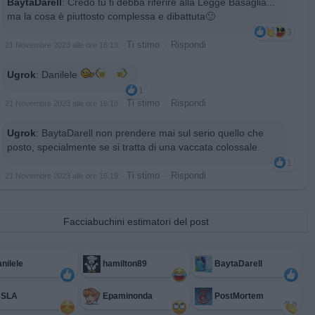
BaytaDarell
:
Credo tu ti debba riferire alla Legge Basaglia...
ma la cosa è piuttosto complessa e dibattuta🙂
3
·
Ti stimo
·
Rispondi
21 Novembre 2023 alle ore 16:13
Ugrok
:
Danilele
1
·
Ti stimo
·
Rispondi
21 Novembre 2023 alle ore 16:18
Ugrok
:
BaytaDarell non prendere mai sul serio quello che
posto, specialmente se si tratta di una vaccata colossale.
1
·
Ti stimo
·
Rispondi
21 Novembre 2023 alle ore 16:19
Facciabuchini estimatori del post
nilele
hamilton89
BaytaDarell
3SLA
Epaminonda
PostMortem