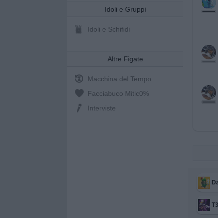
Idoli e Gruppi
Idoli e Schifidi
Altre Figate
Macchina del Tempo
Facciabuco Mitic
0%
Interviste
Da
T