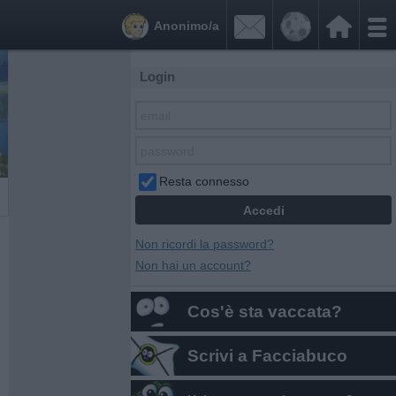


Anonimo/a
Login
Resta connesso
Non ricordi la password?
Non hai un account?
Cos'è sta vaccata?
Scrivi a Facciabuco