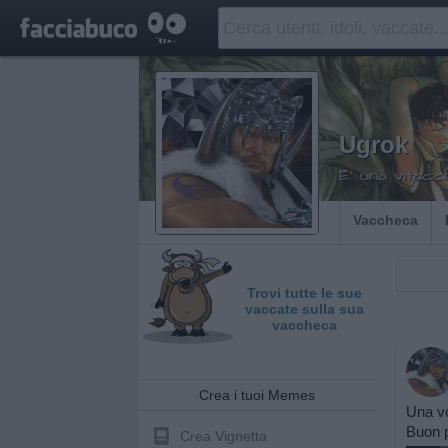
Ugrok
E' una vitacc
Vaccheca
Trovi tutte le sue
vaccate sulla sua
vaccheca
Crea i tuoi Memes
Una vo
Buon p
Crea Vignetta