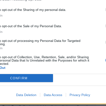
licità
o opt-out of the Sharing of my personal data.
In
o opt-out of the Sale of my Personal Data.
In
to opt-out of processing my Personal Data for Targeted
ing.
In
o opt-out of Collection, Use, Retention, Sale, and/or Sharing
ersonal Data that Is Unrelated with the Purposes for which it
lected.
Out
CONFIRM
Danilele
:
1
Data Deletion
Data Access
Privacy Policy
·
Ti stimo
·
Rispondi
21 Novembre 2023 alle ore 16:11