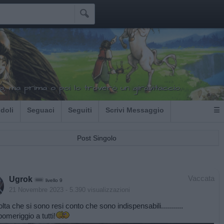

ia, ma prima o poi lo troverò un giravitaccio.
Idoli
Seguaci
Seguiti
Scrivi Messaggio
☰
Post Singolo
Vaccata
Ugrok
livello 9
21 Novembre 2023
- 5.390 visualizzazioni
lta che si sono resi conto che sono indispensabili...........
omeriggio a tutti!