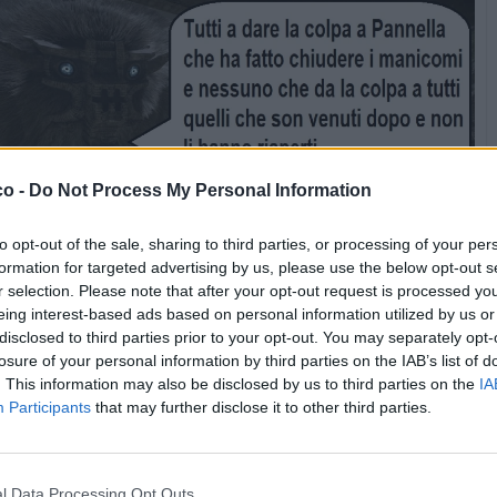
co -
Do Not Process My Personal Information
to opt-out of the sale, sharing to third parties, or processing of your per
formation for targeted advertising by us, please use the below opt-out s
r selection. Please note that after your opt-out request is processed y
eing interest-based ads based on personal information utilized by us or
Stime: 11
Commenti: 4

disclosed to third parties prior to your opt-out. You may separately opt-
losure of your personal information by third parties on the IAB’s list of
. This information may also be disclosed by us to third parties on the
IA


Ti stimo fratello
Link
Salva
Participants
that may further disclose it to other third parties.
Vaccata colossale
·
Pazzia
·
Manicomio
·
Marco Pannella
l Data Processing Opt Outs