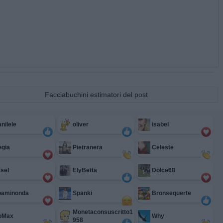
Facciabuchini estimatori del post
nilele
oliver
isabel
egia
Pietranera
Celeste
sel
ElyBetta
Dolce68
paminonda
Spanki
Bronsequerte
Monetaconsuscritto1
ioMax
Why
958