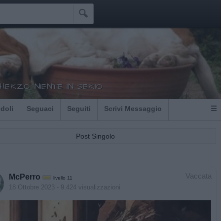

HERZO, NIENTE IN SERIO
Idoli
Seguaci
Seguiti
Scrivi Messaggio
☰
Post Singolo
Vaccata
McPerro
livello 11
18 Ottobre 2023
- 9.424 visualizzazioni