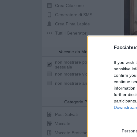
Crea Citazione
Generatore di SMS
Crea Finta Lapide
Tutti i Generatori
Facciabu
Vaccate da Mostrare
non mostrare post a sfondo
If you wish 
sessuale
sensitive in
non mostrare video youtube
confirm you
continue se
non mostrare animazioni
information 
further disc
participants
Categorie Post
Downstream 
Post Salvati
Vaccate
Persona
Vaccate Erotiche