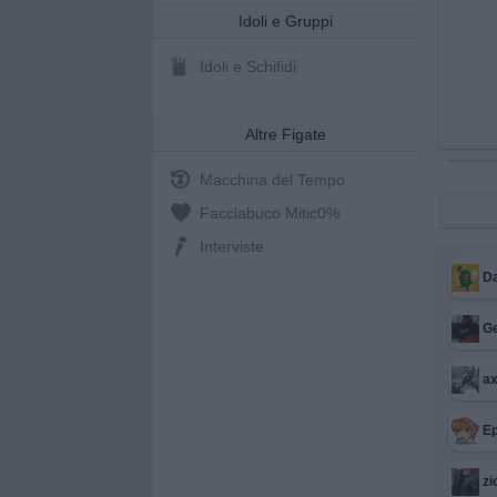
Idoli e Gruppi
Idoli e Schifidi
Altre Figate
Macchina del Tempo
Facciabuco Mitic
0%
Interviste
Da
G
ax
E
z