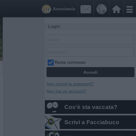


Anonimo/a
Login
Resta connesso
Non ricordi la password?
Non hai un account?
Cos'è sta vaccata?
Scrivi a Facciabuco