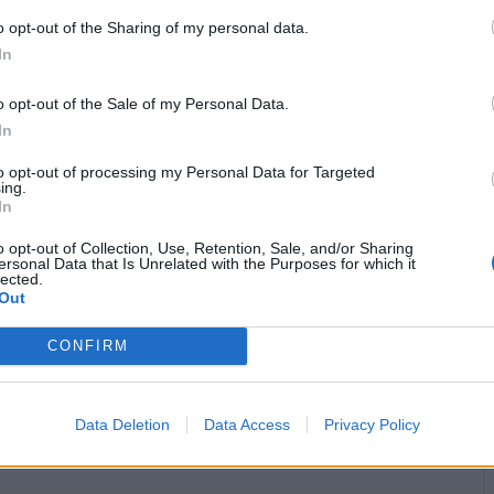
o opt-out of the Sharing of my personal data.
In
o opt-out of the Sale of my Personal Data.
In
to opt-out of processing my Personal Data for Targeted
ing.
Stime: 18
In
o opt-out of Collection, Use, Retention, Sale, and/or Sharing


Ti stimo fratello
Link
Salva
ersonal Data that Is Unrelated with the Purposes for which it
lected.
Out
licità
CONFIRM
Data Deletion
Data Access
Privacy Policy