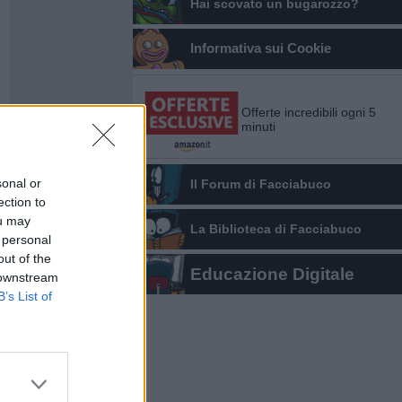
Hai scovato un bugarozzo?
Informativa sui Cookie
Offerte incredibili ogni 5
minuti
sonal or
Il Forum di Facciabuco
ection to
ou may
La Biblioteca di Facciabuco
 personal
out of the
Educazione Digitale
 downstream
B’s List of