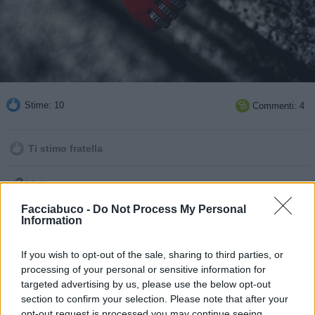
Stime: 10
Commenti: 4

Ti stimo fratella

Link
Facciabuco -
Do Not Process My Personal

Information
Salva
pubblicità
If you wish to opt-out of the sale, sharing to third parties, or
processing of your personal or sensitive information for
targeted advertising by us, please use the below opt-out
section to confirm your selection. Please note that after your
opt-out request is processed you may continue seeing