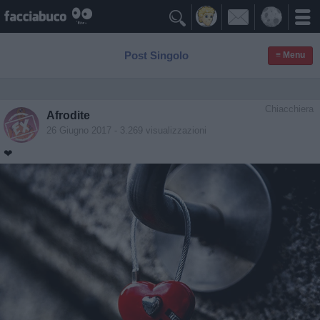

Post Singolo
≡ Menu
Chiacchiera
Afrodite
26 Giugno 2017
- 3.269 visualizzazioni
❤