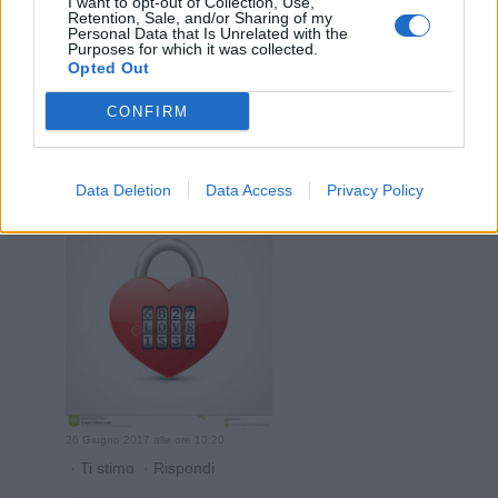
I want to opt-out of Collection, Use,
·
Ti stimo
·
Rispondi
Retention, Sale, and/or Sharing of my
Personal Data that Is Unrelated with the
Purposes for which it was collected.
Afrodite
:
😁
Opted Out
2
26 Giugno 2017 alle ore 10:18
CONFIRM
·
Ti stimo
·
Rispondi
zzz65
:
Data Deletion
Data Access
Privacy Policy
1
26 Giugno 2017 alle ore 10:20
·
Ti stimo
·
Rispondi