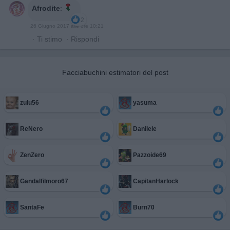
Afrodite
:
2
26 Giugno 2017 alle ore 10:21
·
Ti stimo
·
Rispondi
Facciabuchini estimatori del post
zulu56
yasuma
ReNero
Danilele
ZenZero
Pazzoide69
Gandalfilmoro67
CapitanHarlock
SantaFe
Burn70