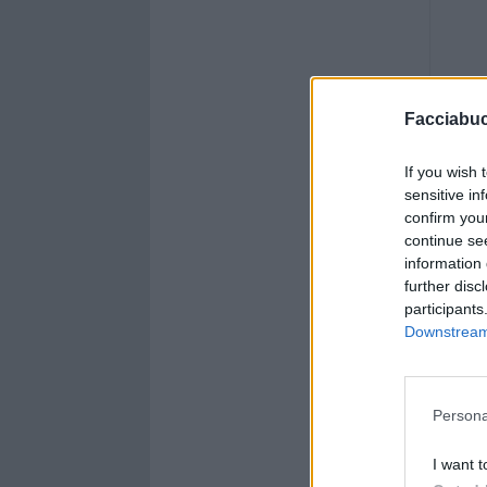
Facciabu
If you wish 
sensitive in
confirm you
continue se
information 
further disc
participants
Downstream 
Persona
I want t