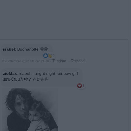
isabel
:
Buonanotte 🤗🤗
2
·
Ti stimo
·
Rispondi
25 Settembre 2022 alle ore 21:20
zioMax
:
isabel ....night night rainbow girl
🌆🍻💞🏃‍♂️🌛🎼🎵🎶🤘🤟🤞
1