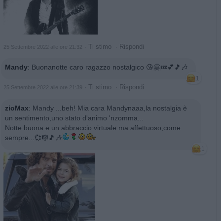
·
Ti stimo
·
Rispondi
25 Settembre 2022 alle ore 21:32
Mandy
:
Buonanotte caro ragazzo nostalgico 😘🤗💤💕🎵🎶
1
·
Ti stimo
·
Rispondi
25 Settembre 2022 alle ore 21:39
zioMax
:
Mandy ...beh! Mia cara Mandynaaa,la nostalgia è
un sentimento,uno stato d'animo 'nzomma...
Notte buona e un abbraccio virtuale ma affettuoso,come
sempre...💞🎼🎵🎶
1