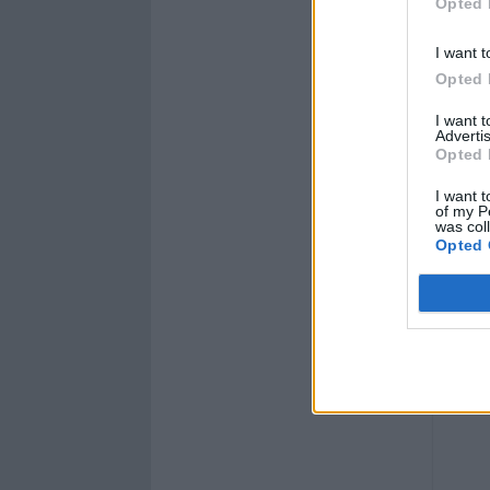
Opted 
I want t
Opted 
I want 
Advertis
Opted 
I want t
of my P
was col
Opted 