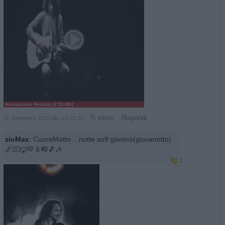
Animazione Pesante (2.53 Mb)
·
Ti stimo
·
Rispondi
25 Settembre 2022 alle ore 21:31
zioMax
:
CuoreMatto ...notte soft giovinò(giovanotto)
🌌🏃‍♂️🐺💚🎸🎼🎵🎶
1