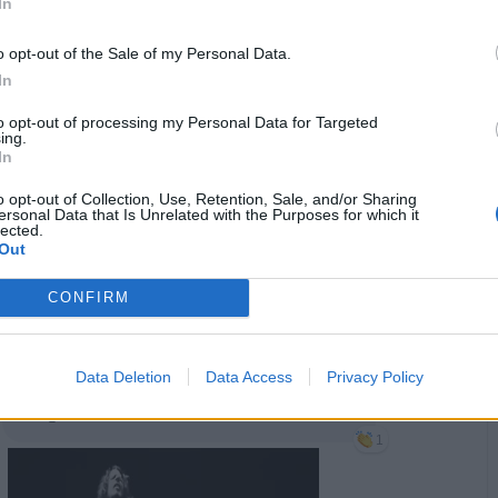
In
o opt-out of the Sale of my Personal Data.
In
to opt-out of processing my Personal Data for Targeted
ing.
In
o opt-out of Collection, Use, Retention, Sale, and/or Sharing
ersonal Data that Is Unrelated with the Purposes for which it
lected.
Out
CONFIRM
Animazione Pesantissima (5.25 Mb)
·
Ti stimo
·
Rispondi
25 Settembre 2022 alle ore 21:30
Data Deletion
Data Access
Privacy Policy
zioMax
:
pecos ...lieta serata/notte Amìg (guagliò)
🌌🏃‍♂️🐺💚🎸🎼🎵🎶
1