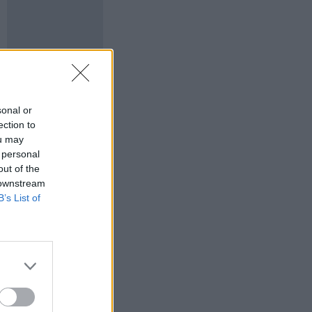
sonal or
ection to
ou may
 personal
out of the
 downstream
B’s List of