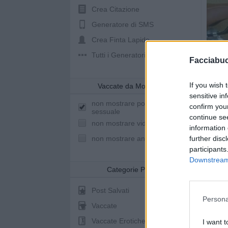
Crea Citazione
Generatore di SMS
Crea Finta Lapide
Tutti i Generatori
Facciabu
If you wish 
Vaccate da Mostrare
sensitive in
non mostrare post a sfondo
confirm you
sessuale
continue se
non mostrare video youtube
information 
further disc
non mostrare animazioni
participants
Downstream 
Categorie Post
Post Salvati
Persona
Vaccate
Vaccate Erotiche
I want t