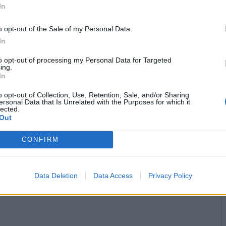
In
o opt-out of the Sale of my Personal Data.
In
Stime: 6
Commenti: 2

to opt-out of processing my Personal Data for Targeted
ing.
In


Ti stimo fratello
Link
Salva
o opt-out of Collection, Use, Retention, Sale, and/or Sharing
ersonal Data that Is Unrelated with the Purposes for which it
licità
lected.
Out
CONFIRM
Data Deletion
Data Access
Privacy Policy