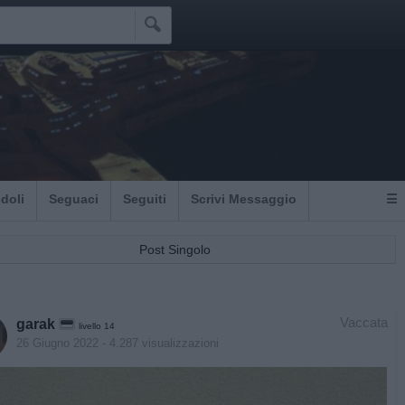

Idoli
Seguaci
Seguiti
Scrivi Messaggio
☰
Post Singolo
Vaccata
garak
livello 14
26 Giugno 2022
- 4.287 visualizzazioni