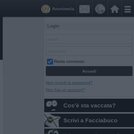


Anonimo/a
Login
Resta connesso
Non ricordi la password?
Non hai un account?
Cos'è sta vaccata?
Scrivi a Facciabuco