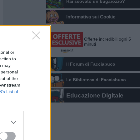
Hai scovato un bugarozzo?
Informativa sui Cookie
Offerte incredibili ogni 5
minuti
sonal or
ection to
Il Forum di Facciabuco
ou may
 personal
out of the
La Biblioteca di Facciabuco
 downstream
B’s List of
Educazione Digitale