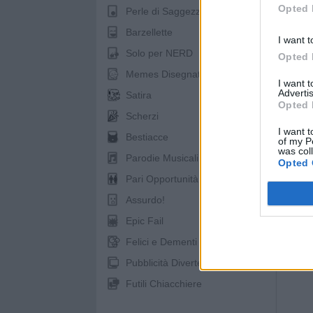
Opted 
Perle di Saggezza
Barzellette
I want t
Solo per NERD
Opted 
Memes Disegnati
I want 
Advertis
Satira
Opted 
Scherzi
I want t
Bestiacce
of my P
pubb
was col
Parodie Musicali
Opted 
Pari Opportunità
Assurdo!
Epic Fail
Felici e Dementi
Pubblicità Divertenti
Futili Chiacchiere