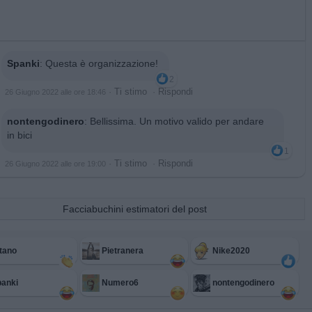
Spanki
:
Questa è organizzazione!
2
·
Ti stimo
·
Rispondi
26 Giugno 2022 alle ore 18:46
nontengodinero
:
Bellissima. Un motivo valido per andare
in bici
1
·
Ti stimo
·
Rispondi
26 Giugno 2022 alle ore 19:00
Facciabuchini estimatori del post
tano
Pietranera
Nike2020
anki
Numero6
nontengodinero