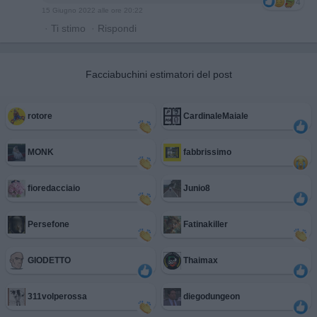
4
15 Giugno 2022 alle ore 20:22
·
Ti stimo
·
Rispondi
Facciabuchini estimatori del post
rotore
CardinaleMaiale
MONK
fabbrissimo
fioredacciaio
Junio8
Persefone
Fatinakiller
GIODETTO
Thaimax
311volperossa
diegodungeon