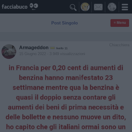

Post Singolo
≡ Menu
Chiacchiera
Armageddon
livello 11
15 Giugno 2022
- 3.949 visualizzazioni