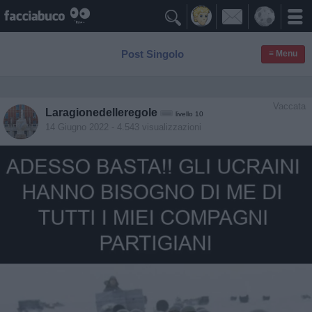

Post Singolo
≡ Menu
Vaccata
Laragionedelleregole
livello 10
14 Giugno 2022
- 4.543 visualizzazioni