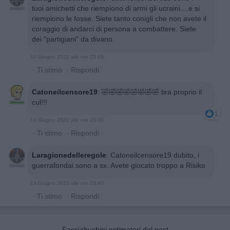
tuoi amichetti che riempiono di armi gli ucraini....e si
riempiono le fosse. Siete tanto conigli che non avete il
coraggio di andarci di persona a combattere. Siete
dei "partigiani" da divano.
14 Giugno 2022 alle ore 23:18
·
Ti stimo
·
Rispondi
Catoneilcensore19
:
🤣🤣🤣🤣🤣🤣🤣🤣 tira proprio il
cul!!!
1
14 Giugno 2022 alle ore 23:39
·
Ti stimo
·
Rispondi
Laragionedelleregole
:
Catoneilcensore19 dubito, i
guerrafondai sono a sx. Avete giocato troppo a Risiko
14 Giugno 2022 alle ore 23:40
·
Ti stimo
·
Rispondi
Facciabuchini estimatori del post