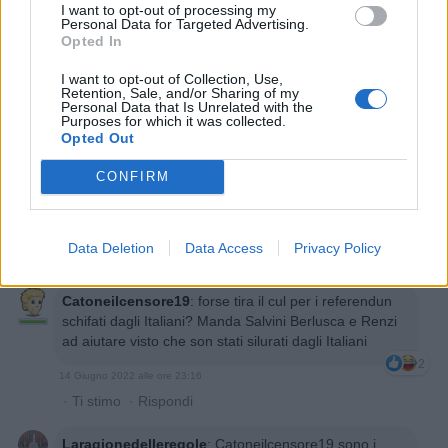
I want to opt-out of processing my
Personal Data for Targeted Advertising.
Opted In
I want to opt-out of Collection, Use,
Retention, Sale, and/or Sharing of my
Personal Data that Is Unrelated with the
Purposes for which it was collected.
Opted Out
CONFIRM
Data Deletion
Data Access
Privacy Policy
Catoneilcensore19
:
forse tira il cul per i referendun
schifati dagli Italiani? Manda Salvini Berlusca e Renzi
ad aiutare visto che son stati silurati dagli Italiani
2
14 Giugno 2022 alle ore 23:16
·
Ti stimo
·
Rispondi
Laragionedelleregole
:
Catoneilcensore19 sono i