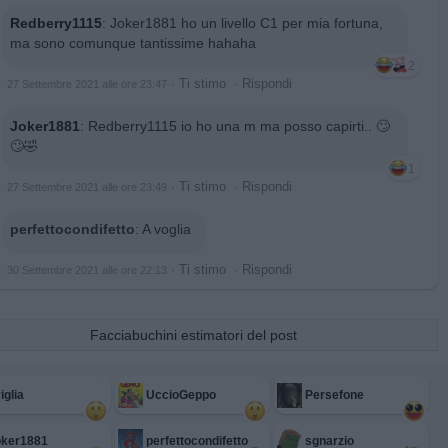
Redberry1115
:
Joker1881 ho un livello C1 per mia fortuna,
ma sono comunque tantissime hahaha
2
·
Ti stimo
·
Rispondi
27 Settembre 2021 alle ore 23:47
Joker1881
:
Redberry1115 io ho una m ma posso capirti.. 🙄
🙄🤣
1
·
Ti stimo
·
Rispondi
27 Settembre 2021 alle ore 23:49
perfettocondifetto
:
A voglia
·
Ti stimo
·
Rispondi
30 Settembre 2021 alle ore 22:13
Facciabuchini estimatori del post
iglia
UccioGeppo
Persefone
oker1881
perfettocondifetto
sgnarzio