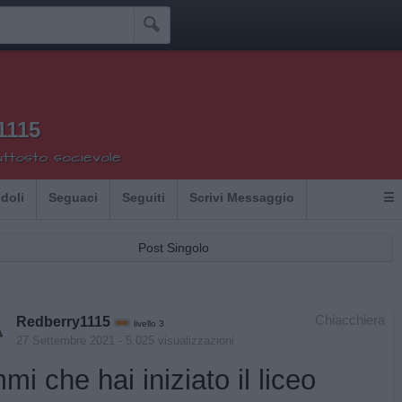

1115
uttosto socievole
Idoli
Seguaci
Seguiti
Scrivi Messaggio
☰
Post Singolo
Chiacchiera
Redberry1115
livello 3
27 Settembre 2021
- 5.025 visualizzazioni
mi che hai iniziato il liceo