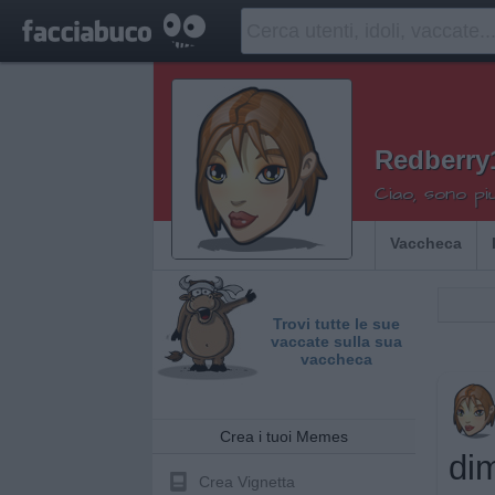
Redberry
Ciao, sono pi
Vaccheca
Trovi tutte le sue
vaccate sulla sua
vaccheca
Crea i tuoi Memes
dim
Crea Vignetta