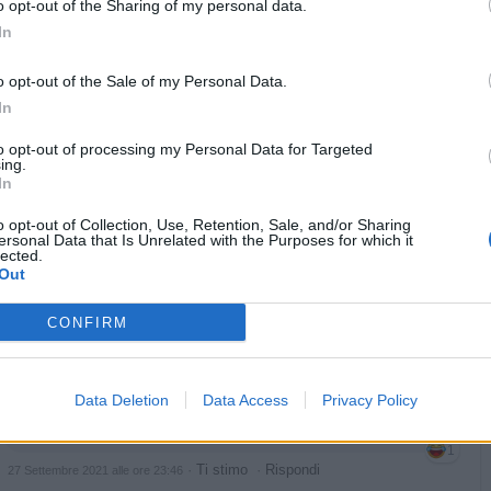
o opt-out of the Sharing of my personal data.
In
licità
o opt-out of the Sale of my Personal Data.
In
to opt-out of processing my Personal Data for Targeted
ing.
In
o opt-out of Collection, Use, Retention, Sale, and/or Sharing
ersonal Data that Is Unrelated with the Purposes for which it
lected.
Out
CONFIRM
Data Deletion
Data Access
Privacy Policy
Joker1881
:
Di che mi traduci il discorso che ho preso le
superiori in dad?? 🙄🙄🤣
1
·
Ti stimo
·
Rispondi
27 Settembre 2021 alle ore 23:46