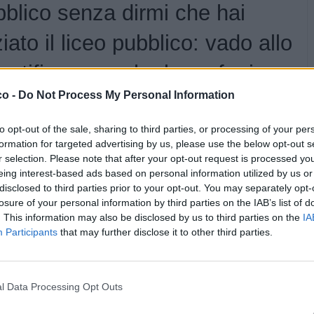
blico senza dirmi che hai
ziato il liceo pubblico: vado allo
entifico e non ho la prof mi
co -
Do Not Process My Personal Information
tematica, in compenso ho 830
si da tradurre di inglese, tutto
to opt-out of the sale, sharing to third parties, or processing of your per
formation for targeted advertising by us, please use the below opt-out s
golare no?
r selection. Please note that after your opt-out request is processed y
eing interest-based ads based on personal information utilized by us or
disclosed to third parties prior to your opt-out. You may separately opt-
Stime: 6
losure of your personal information by third parties on the IAB’s list of
Commenti: 4

. This information may also be disclosed by us to third parties on the
IA
Participants
that may further disclose it to other third parties.


Ti stimo fratella
Link
Salva
l Data Processing Opt Outs
Matematica
·
Engrish
·
Stanchezza