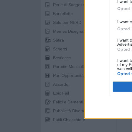
I want t
Perle di Saggezza
Opted 
pubb
Barzellette
I want t
Solo per NERD
Opted 
Memes Disegnati
Satira
I want 
Advertis
Scherzi
Opted 
Bestiacce
I want t
of my P
Parodie Musicali
was col
Opted 
Pari Opportunità
Assurdo!
Epic Fail
Felici e Dementi
Pubblicità Divertenti
Futili Chiacchiere