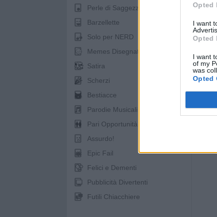
Opted 
Perle di Saggezza
Barzellette
I want 
Advertis
Solo per NERD
Opted 
Memes Disegnati
I want t
of my P
Satira
was col
Opted 
Scherzi
Bestiacce
Parodie Musicali
Pari Opportunità
Assurdo!
Epic Fail
Felici e Dementi
Pubblicità Divertenti
Futili Chiacchiere