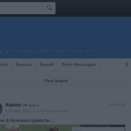

gs you people wouldn't believe...time to die
Idoli
Seguaci
Seguiti
Scrivi Messaggio
☰
Post Singolo
Assurdo
Alastor
livello 8
2 Ottobre 2020
- 6.476 visualizzazioni
ne di dimensioni galattiche...