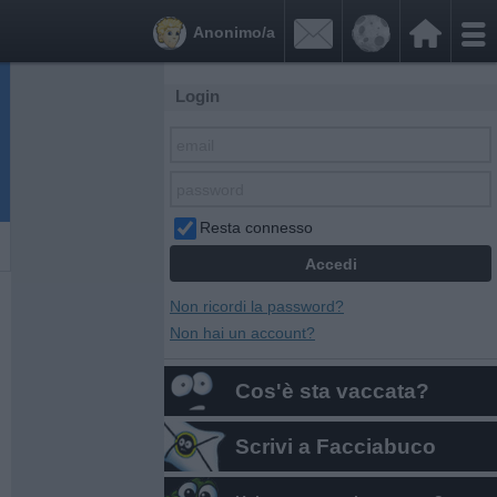


Anonimo/a
Login
Resta connesso
Non ricordi la password?
Non hai un account?
Cos'è sta vaccata?
Scrivi a Facciabuco