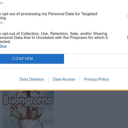
In
to opt-out of processing my Personal Data for Targeted
ing.
In
o opt-out of Collection, Use, Retention, Sale, and/or Sharing
ersonal Data that Is Unrelated with the Purposes for which it
lected.
Out
yasuma
:
Buongiorno ☕
1
CONFIRM
·
Ti stimo
·
Rispondi
2 Ottobre 2020 alle ore 08:33
Provolone
:
1
Data Deletion
Data Access
Privacy Policy