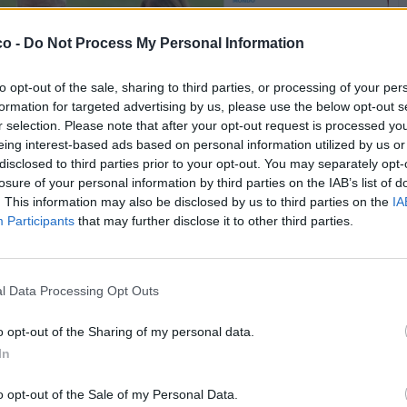
co -
Do Not Process My Personal Information
to opt-out of the sale, sharing to third parties, or processing of your per
formation for targeted advertising by us, please use the below opt-out s
r selection. Please note that after your opt-out request is processed y
eing interest-based ads based on personal information utilized by us or
Stime: 9
Commenti: 2

disclosed to third parties prior to your opt-out. You may separately opt-
losure of your personal information by third parties on the IAB’s list of
. This information may also be disclosed by us to third parties on the
IA


Ti stimo fratello
Link
Salva
Participants
that may further disclose it to other third parties.
licità
l Data Processing Opt Outs
o opt-out of the Sharing of my personal data.
In
o opt-out of the Sale of my Personal Data.