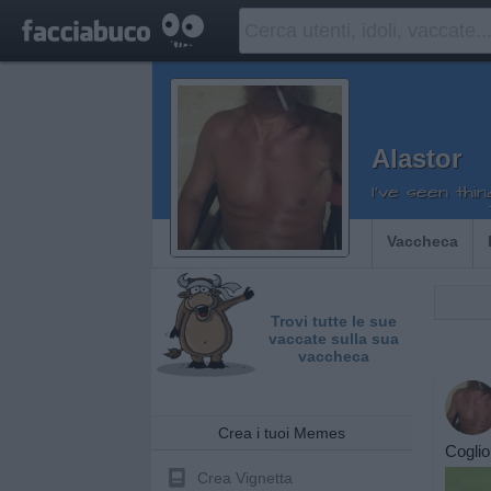
Alastor
I've seen thin
Vaccheca
Trovi tutte le sue
vaccate sulla sua
vaccheca
Crea i tuoi Memes
Coglio
Crea Vignetta