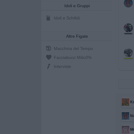
Idoli e Gruppi
Idoli e Schifidi
Altre Figate
Macchina del Tempo
Facciabuco Mitic
0%
Interviste
Ka
Na
Mi