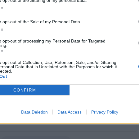
o opt-out of the Sharing of my personal data.
Stime: 9
Commenti: 3

In
o opt-out of the Sale of my Personal Data.


Ti stimo fratello
Link
Salva
In
licità
to opt-out of processing my Personal Data for Targeted
ing.
In
o opt-out of Collection, Use, Retention, Sale, and/or Sharing
ersonal Data that Is Unrelated with the Purposes for which it
lected.
Out
CONFIRM
Data Deletion
Data Access
Privacy Policy