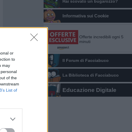
Hai scovato un bugarozzo?
Informativa sui Cookie
Offerte incredibili ogni 5
minuti
sonal or
ection to
Il Forum di Facciabuco
ou may
 personal
La Biblioteca di Facciabuco
out of the
 downstream
Educazione Digitale
B’s List of