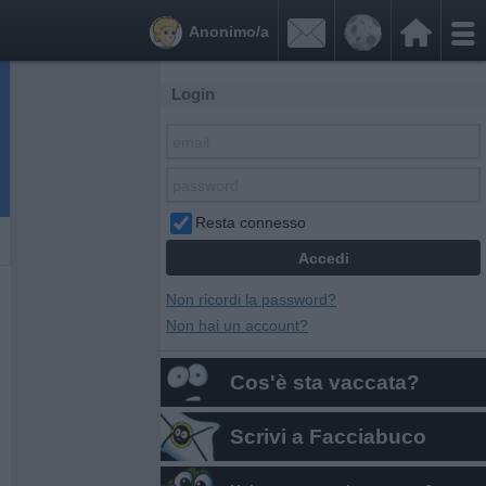


Anonimo/a
Login
Resta connesso
Non ricordi la password?
Non hai un account?
Cos'è sta vaccata?
Scrivi a Facciabuco