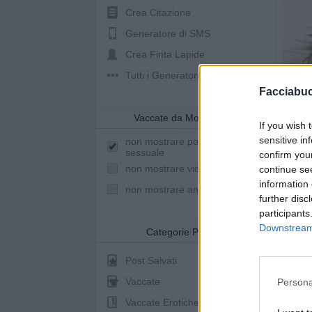
Crea Citazione
Generatore di SMS
Crea Finta Lapide
Tutti i Generatori
Facciabu
Vaccate da Mostrare
If you wish 
sensitive in
non mostrare post a sfondo
sessuale
confirm you
non mostrare video youtube
continue se
information 
non mostrare animazioni
further disc
participants
Downstream 
Categorie Post
Post Salvati
Vaccate
Persona
Vaccate Erotiche