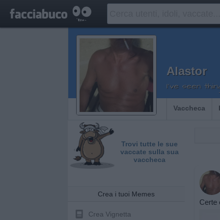
Alastor
I've seen thin
Vaccheca
Trovi tutte le sue
vaccate sulla sua
vaccheca
Crea i tuoi Memes
Certe 
Crea Vignetta