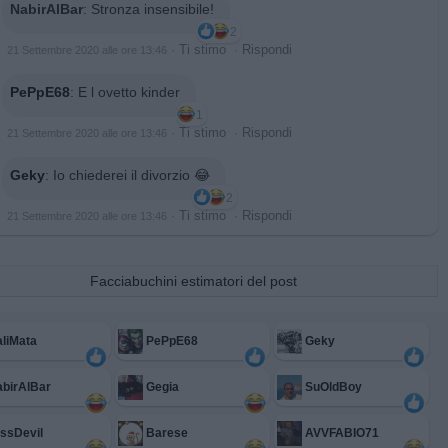
NabirAlBar
:
Stronza insensibile!
2
·
Ti stimo
·
Rispondi
21 Settembre 2020 alle ore 13:46
PePpE68
:
E l ovetto kinder
1
·
Ti stimo
·
Rispondi
21 Settembre 2020 alle ore 13:46
Geky
:
Io chiederei il divorzio 😂
2
·
Ti stimo
·
Rispondi
21 Settembre 2020 alle ore 13:46
Facciabuchini estimatori del post
liMata
PePpE68
Geky
birAlBar
Gegia
SuOldBoy
ssDevil
Barese
AVVFABIO71