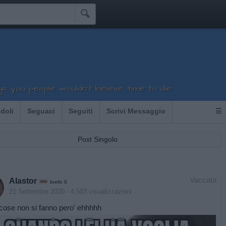

gs you people wouldn't believe...time to die
Idoli
Seguaci
Seguiti
Scrivi Messaggio
☰
Post Singolo
Vaccata
Alastor
livello 8
21 Settembre 2020
- 4.503 visualizzazioni
cose non si fanno pero' ehhhhh