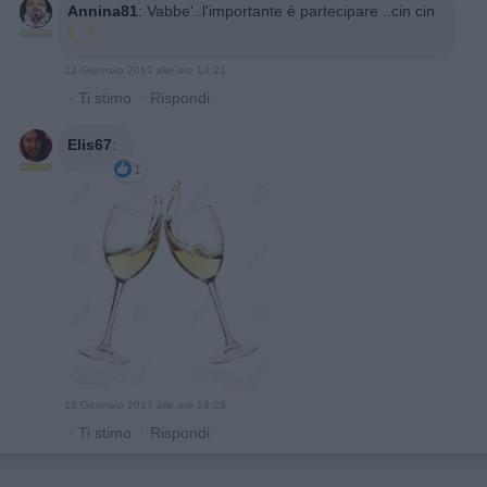
Annina81
:
Vabbe'..l'importante è partecipare ..cin cin
12 Gennaio 2017 alle ore 14:21
·
Ti stimo
·
Rispondi
Elis67
:
1
12 Gennaio 2017 alle ore 14:26
·
Ti stimo
·
Rispondi