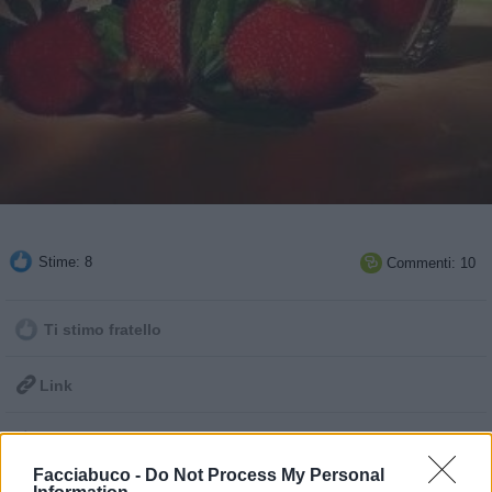
Stime: 8
Commenti: 10

Ti stimo fratello

Link

Salva
Facciabuco -
Do Not Process My Personal
pubblicità