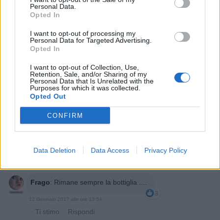
Personal Data.
Opted In
nome
:
Grazie! 😂😂
2
I want to opt-out of processing my
12 Gennaio 2017 alle ore 13:42
Personal Data for Targeted Advertising.
Opted In
·
Ti stimo
·
Rispondi
I want to opt-out of Collection, Use,
Elis67
:
Retention, Sale, and/or Sharing of my
Personal Data that Is Unrelated with the
2
Purposes for which it was collected.
12 Gennaio 2017 alle ore 13:47
Opted Out
·
Ti stimo
·
Rispondi
CONFIRM
Elis67
:
magari glie lo togli dalla mano... l'unico
bicchiere rimasto
3
12 Gennaio 2017 alle ore 13:48
Data Deletion
Data Access
Privacy Policy
·
Ti stimo
·
Rispondi
Frago
:
Rimane sempre la bottiglia ....
3
12 Gennaio 2017 alle ore 13:54
·
Ti stimo
·
Rispondi