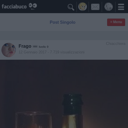

Post Singolo
≡ Menu
Chiacchiera
Frago
livello 9
12 Gennaio 2017
- 7.719 visualizzazioni