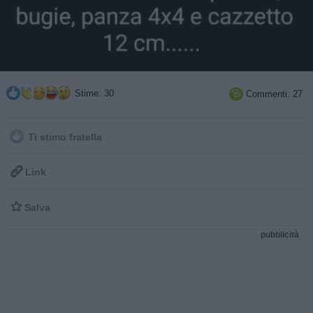
Stime: 30
Commenti: 27

Ti stimo fratella

Link

Salva
pubblicità