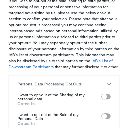
If you wish to opt-out of the sale, sharing to third parties, or
16 Luglio 2020 alle ore 20:41
processing of your personal or sensitive information for
·
Ti stimo
·
Rispondi
targeted advertising by us, please use the below opt-out
section to confirm your selection. Please note that after your
lallo101
:
a me le donne hanno sempre detto che le
opt-out request is processed you may continue seeing
dimensioni nn contano e bastano pochi cm usati
interest-based ads based on personal information utilized by
bene per farle raggiungere il piacere. Sono delle
us or personal information disclosed to third parties prior to
mentitrici seriali? 😱🤔
your opt-out. You may separately opt-out of the further
1
disclosure of your personal information by third parties on the
16 Luglio 2020 alle ore 20:43
IAB’s list of downstream participants. This information may
·
Ti stimo
·
Rispondi
also be disclosed by us to third parties on the
IAB’s List of
Downstream Participants
that may further disclose it to other
Maxmari
:
pensa di essere una principessa e poi
third parties.
arriva lui........
1
Personal Data Processing Opt Outs
I want to opt-out of the Sharing of my
personal data.
Opted In
I want to opt-out of the Sale of my
Personal Data.
Opted In