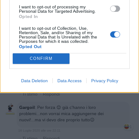
I want to opt-out of processing my
Personal Data for Targeted Advertising.
Opted In
16 Luglio 2020 alle ore 20:47
·
Ti stimo
·
Rispondi
I want to opt-out of Collection, Use,
Retention, Sale, and/or Sharing of my
Personal Data that Is Unrelated with the
Cotone
:
MySelf vabbè mi farò i cazzi miei
Purposes for which it was collected.
prossimamente🤪🤪🤪🤣🤣🤣🤣💞💞💞
Opted Out
1
16 Luglio 2020 alle ore 20:50
CONFIRM
·
Ti stimo
·
Rispondi
Biricchino79
:
Buona sera cara come stai?
Data Deletion
Data Access
Privacy Policy
1
16 Luglio 2020 alle ore 20:58
·
Ti stimo
·
Rispondi
Gargoil
:
Per forza 😌 già c'hanno i loro
problemi...non vorrai mica aggiungerne dei
nuovi!...ma vi devo dire proprio tutto😉
1
16 Luglio 2020 alle ore 22:11
·
Ti stimo
·
Rispondi