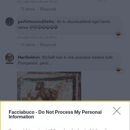
16 Luglio 2020 alle ore 20:41
·
Ti stimo
·
Rispondi
perfettocondifetto
:
Xò lo stuzzicadenti ogni tanto
serve 🤣🤣😂😂😂😂😂
1
16 Luglio 2020 alle ore 20:41
·
Ti stimo
·
Rispondi
HariSeldon
:
MySelf non è che possano essere tutti
Pompeiani, però...
1
Facciabuco -
Do Not Process My Personal
Information