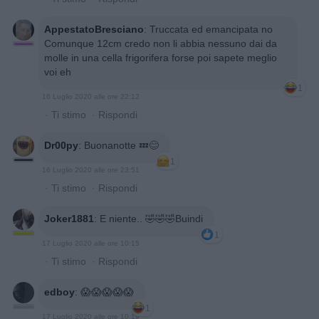
AppestatoBresciano
:
Truccata ed emancipata no
Comunque 12cm credo non li abbia nessuno dai da
molle in una cella frigorifera forse poi sapete meglio
voi eh
1
16 Luglio 2020 alle ore 22:12
·
Ti stimo
·
Rispondi
Dr00py
:
Buonanotte 💤😊
1
16 Luglio 2020 alle ore 23:51
·
Ti stimo
·
Rispondi
Joker1881
:
E niente.. 🤣🤣🤣Buindi
1
17 Luglio 2020 alle ore 10:15
·
Ti stimo
·
Rispondi
edboy
:
😱😱😱😱😱
1
17 Luglio 2020 alle ore 10:19