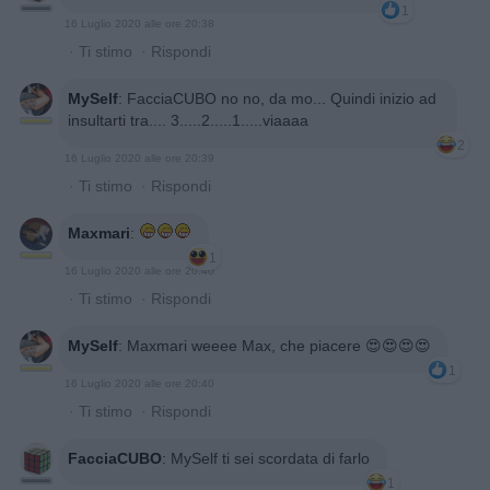
1
16 Luglio 2020 alle ore 20:38
·
Ti stimo
·
Rispondi
MySelf
:
FacciaCUBO no no, da mo... Quindi inizio ad
insultarti tra.... 3.....2.....1.....viaaaa
2
16 Luglio 2020 alle ore 20:39
·
Ti stimo
·
Rispondi
Maxmari
:
1
16 Luglio 2020 alle ore 20:40
·
Ti stimo
·
Rispondi
MySelf
:
Maxmari weeee Max, che piacere 😍😍😍😍
1
16 Luglio 2020 alle ore 20:40
·
Ti stimo
·
Rispondi
FacciaCUBO
:
MySelf ti sei scordata di farlo
1