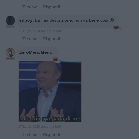
·
Ti stimo
·
Rispondi
edboy
:
La mia descrizione, non va bene così 😢
1
17 Luglio 2020 alle ore 10:40
·
Ti stimo
·
Rispondi
ZeroMenoMeno
:
1
17 Luglio 2020 alle ore 14:06
·
Ti stimo
·
Rispondi