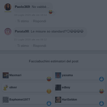
Paolo369
:
No vabbè...
1
18 Luglio 2020 alle ore 19:14
·
Ti stimo
·
Rispondi
Parata98
:
Le misure so standard?🙄😂😂😂😂
21 Luglio 2020 alle ore 09:12
·
Ti stimo
·
Rispondi
Facciabuchini estimatori del post
Maxmari
yasuma
oliver
edboy
Baphomet1977
HariSeldon