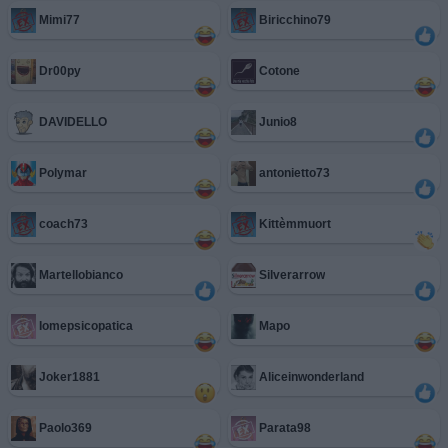
Mimi77
Biricchino79
Dr00py
Cotone
DAVIDELLO
Junio8
Polymar
antonietto73
coach73
Kittèmmuort
Martellobianco
Silverarrow
Iomepsicopatica
Mapo
Joker1881
Aliceinwonderland
Paolo369
Parata98