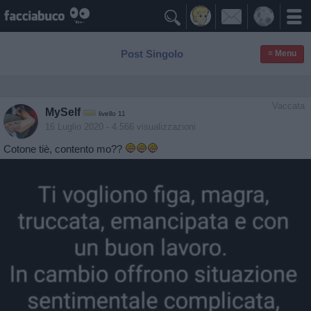

Post Singolo
≡ Menu
Vaccata
MySelf
livello 11
16 Luglio 2020
- 4.566 visualizzazioni
Cotone tiè, contento mo??