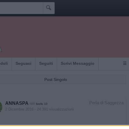

A
Idoli
Seguaci
Seguiti
Scrivi Messaggio
☰
Post Singolo
Perla di Saggezza
ANNASPA
livello 10
2 Dicembre 2016
- 24.391 visualizzazioni