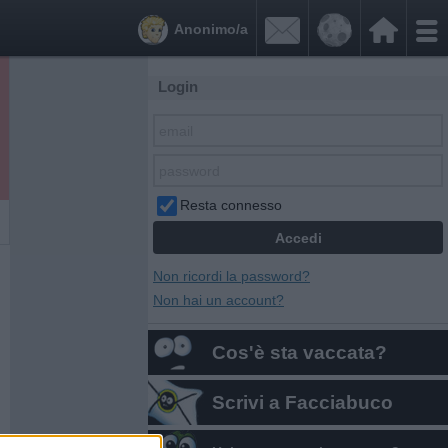


Anonimo/a
Login
Resta connesso
Non ricordi la password?
Non hai un account?
Cos'è sta vaccata?
Scrivi a Facciabuco