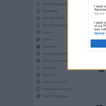
Perle di Saggezza
I want 
Advertis
Barzellette
Opted 
Solo per NERD
I want t
Memes Disegnati
of my P
was col
Satira
Opted 
Scherzi
Bestiacce
Parodie Musicali
Pari Opportunità
Assurdo!
Epic Fail
Felici e Dementi
Pubblicità Divertenti
Futili Chiacchiere