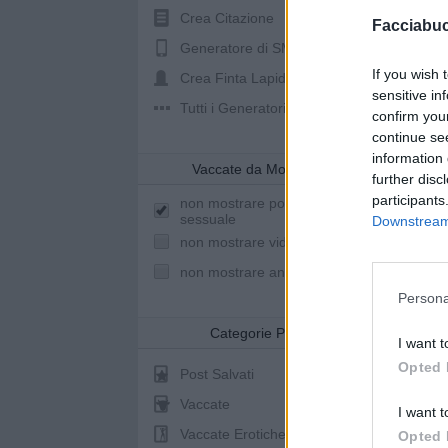
Crea Citazione
Facciabu
Generatore di SMS
If you wish 
Crea Finta Lapide
sensitive in
Tutti i Generatori
confirm you
continue se
information 
Vaccate da Mostrare
further disc
participants
non mostrare post a sfondo
sessuale
Downstream 
non mostrare video youtube
non mostrare animazioni
St
Persona
Categorie Post
I want t
Opted 
Post Salvati
Vaccate
pubb
I want t
Vaccate Erotiche
Opted 