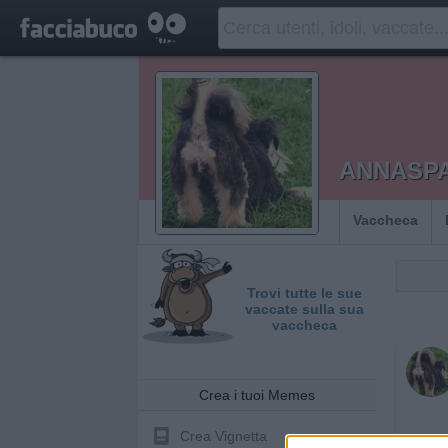
ANNASP
Vaccheca
Trovi tutte le sue
vaccate sulla sua
vaccheca
Crea i tuoi Memes
Crea Vignetta