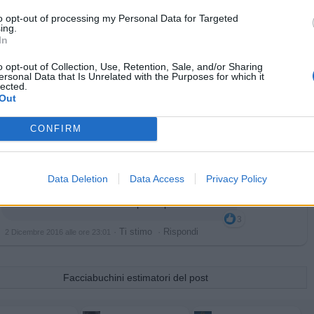
to opt-out of processing my Personal Data for Targeted
ing.
In
o opt-out of Collection, Use, Retention, Sale, and/or Sharing
ersonal Data that Is Unrelated with the Purposes for which it
lected.
Out
CONFIRM
Data Deletion
Data Access
Privacy Policy
Chicomendez
:
Ecc. Lascia aperti spazi all'infinito
3
·
Ti stimo
·
Rispondi
2 Dicembre 2016 alle ore 23:01
Facciabuchini estimatori del post