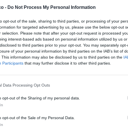
co -
Do Not Process My Personal Information
to opt-out of the sale, sharing to third parties, or processing of your per
formation for targeted advertising by us, please use the below opt-out s
r selection. Please note that after your opt-out request is processed y
eing interest-based ads based on personal information utilized by us or
disclosed to third parties prior to your opt-out. You may separately opt-
losure of your personal information by third parties on the IAB’s list of
. This information may also be disclosed by us to third parties on the
IA
Participants
that may further disclose it to other third parties.
ime: 7
l Data Processing Opt Outs
Commenti: 1

o opt-out of the Sharing of my personal data.


Ti stimo fratella
Link
Salva
In
licità
o opt-out of the Sale of my Personal Data.
In