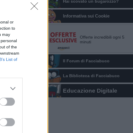
Hai scovato un bugarozzo?
Informativa sui Cookie
sonal or
ection to
ou may
Offerte incredibili ogni 5
 personal
minuti
out of the
 downstream
B’s List of
Il Forum di Facciabuco
La Biblioteca di Facciabuco
Educazione Digitale