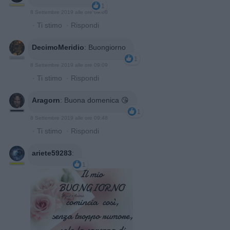
1
8 Settembre 2019 alle ore 09:08
·
Ti stimo
·
Rispondi
DecimoMeridio
:
Buongiorno
1
8 Settembre 2019 alle ore 09:09
·
Ti stimo
·
Rispondi
Aragorn
:
Buona domenica 😘
1
8 Settembre 2019 alle ore 09:48
·
Ti stimo
·
Rispondi
ariete59283
:
1