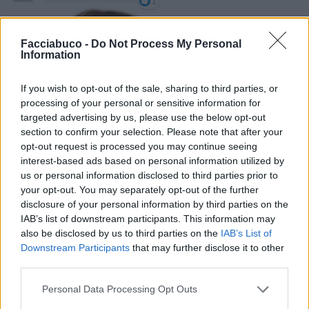
1
Facciabuco -
Do Not Process My Personal
Information
If you wish to opt-out of the sale, sharing to third parties, or
processing of your personal or sensitive information for
targeted advertising by us, please use the below opt-out
section to confirm your selection. Please note that after your
opt-out request is processed you may continue seeing
20 Agosto 2018 alle ore 02:05
interest-based ads based on personal information utilized by
·
Ti stimo
·
Rispondi
us or personal information disclosed to third parties prior to
your opt-out. You may separately opt-out of the further
disclosure of your personal information by third parties on the
IAB’s list of downstream participants. This information may
Vaccata
AmoreMio70
livello 9
also be disclosed by us to third parties on the
IAB’s List of
8 Settembre 2019
- 3.261 visualizzazioni
Downstream Participants
that may further disclose it to other
third parties.
Personal Data Processing Opt Outs