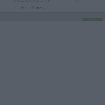
22 Settembre 2019 alle ore 15:27
·
Ti stimo
·
Rispondi
pubblicità