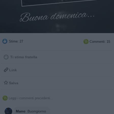
Stime: 27
Commenti: 15

Ti stimo fratella

Link

Salva
Leggi i commenti precedenti...

Mano
:
Buongiorno