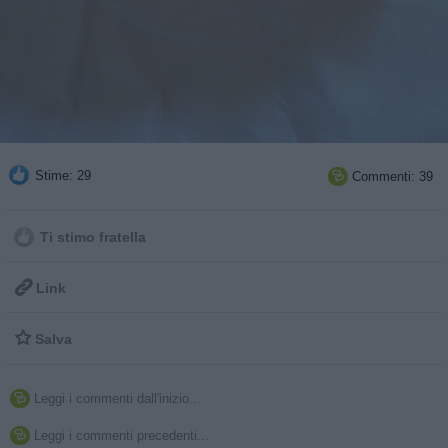
Stime: 29
Commenti: 39

Ti stimo fratella

Link

Salva
Leggi i commenti dall'inizio...

Leggi i commenti precedenti...
