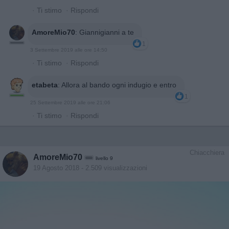
·
Ti stimo
·
Rispondi
AmoreMio70
:
Giannigianni a te
1
3 Settembre 2019 alle ore 14:50
·
Ti stimo
·
Rispondi
etabeta
:
Allora al bando ogni indugio e entro
1
25 Settembre 2019 alle ore 21:06
·
Ti stimo
·
Rispondi
Chiacchiera
AmoreMio70
livello 9
19 Agosto 2018
- 2.509 visualizzazioni