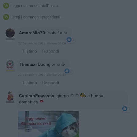
Leggi i commenti dall'inizio...

Leggi i commenti precedenti...

AmoreMio70
:
isabel a te
1
22 Settembre 2019 alle ore 08:06
·
Ti stimo
·
Rispondi
Themax
:
Buongiorno ☕
1
22 Settembre 2019 alle ore 08:17
·
Ti stimo
·
Rispondi
CapitanFracassa
:
giorno
e buona
domenica
1