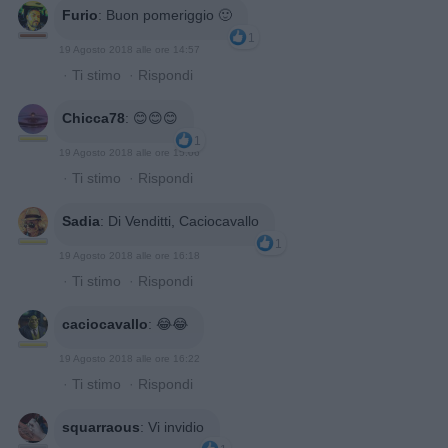
Furio
:
Buon pomeriggio 🙂
1
19 Agosto 2018 alle ore 14:57
·
Ti stimo
·
Rispondi
Chicca78
:
😊😊😊
1
19 Agosto 2018 alle ore 15:06
·
Ti stimo
·
Rispondi
Sadia
:
Di Venditti, Caciocavallo
1
19 Agosto 2018 alle ore 16:18
·
Ti stimo
·
Rispondi
caciocavallo
:
😂😂
19 Agosto 2018 alle ore 16:22
·
Ti stimo
·
Rispondi
squarraous
:
Vi invidio