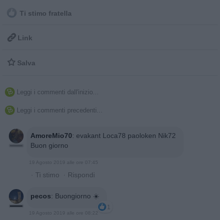
Ti stimo fratella

Link

Salva
Leggi i commenti dall'inizio...

Leggi i commenti precedenti...

AmoreMio70
:
evakant Loca78 paoloken Nik72
Buon giorno
19 Agosto 2019 alle ore 07:45
·
Ti stimo
·
Rispondi
pecos
:
Buongiorno ☀️
1
19 Agosto 2019 alle ore 08:22