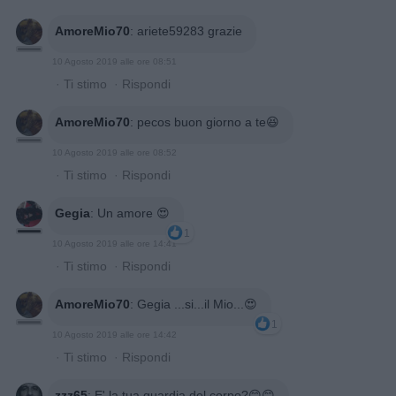
AmoreMio70
:
ariete59283 grazie
10 Agosto 2019 alle ore 08:51
·
Ti stimo
·
Rispondi
AmoreMio70
:
pecos buon giorno a te😆
10 Agosto 2019 alle ore 08:52
·
Ti stimo
·
Rispondi
Gegia
:
Un amore 😍
1
10 Agosto 2019 alle ore 14:41
·
Ti stimo
·
Rispondi
AmoreMio70
:
Gegia ...si...il Mio...😍
1
10 Agosto 2019 alle ore 14:42
·
Ti stimo
·
Rispondi
zzz65
:
E' la tua guardia del corpo?😊😊