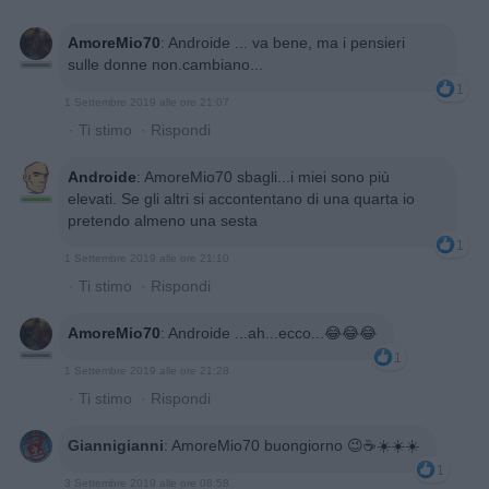
AmoreMio70
:
Androide ... va bene, ma i pensieri
sulle donne non.cambiano...
1
1 Settembre 2019 alle ore 21:07
·
Ti stimo
·
Rispondi
Androide
:
AmoreMio70 sbagli...i miei sono più
elevati. Se gli altri si accontentano di una quarta io
pretendo almeno una sesta
1
1 Settembre 2019 alle ore 21:10
·
Ti stimo
·
Rispondi
AmoreMio70
:
Androide ...ah...ecco...😂😂😂
1
1 Settembre 2019 alle ore 21:28
·
Ti stimo
·
Rispondi
Giannigianni
:
AmoreMio70 buongiorno 😉☕☀️☀️☀️
1
3 Settembre 2019 alle ore 08:58