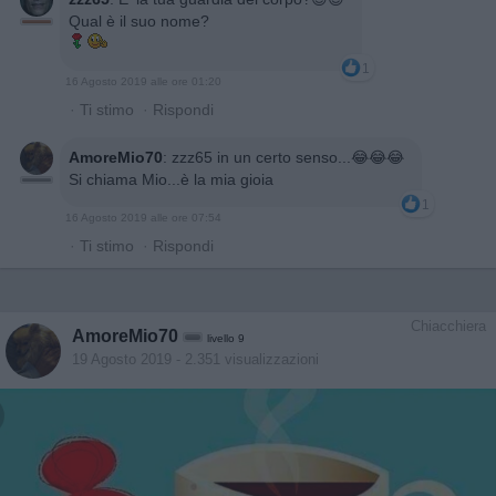
Qual è il suo nome?
1
16 Agosto 2019 alle ore 01:20
·
Ti stimo
·
Rispondi
AmoreMio70
:
zzz65 in un certo senso...😂😂😂
Si chiama Mio...è la mia gioia
1
16 Agosto 2019 alle ore 07:54
·
Ti stimo
·
Rispondi
Chiacchiera
AmoreMio70
livello 9
19 Agosto 2019
- 2.351 visualizzazioni