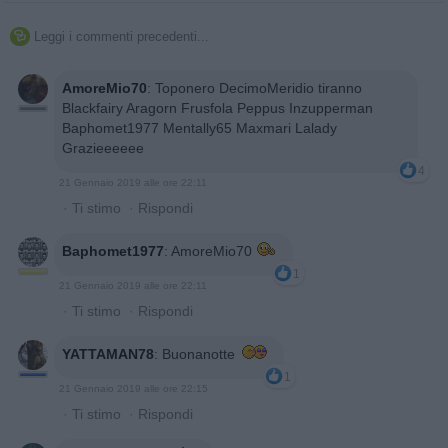
Leggi i commenti precedenti...

AmoreMio70
:
Toponero DecimoMeridio tiranno
Blackfairy Aragorn Frusfola Peppus Inzupperman
Baphomet1977 Mentally65 Maxmari Lalady
Grazieeeeee
4
21 Gennaio 2019 alle ore 22:11
·
Ti stimo
·
Rispondi
Baphomet1977
:
AmoreMio70
1
21 Gennaio 2019 alle ore 22:11
·
Ti stimo
·
Rispondi
YATTAMAN78
:
Buonanotte
1
21 Gennaio 2019 alle ore 22:15
·
Ti stimo
·
Rispondi