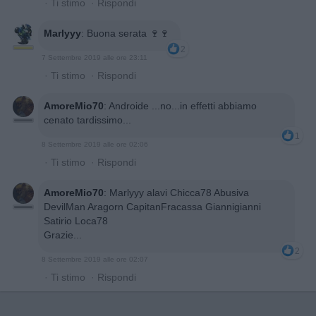
·
Ti stimo
·
Rispondi
Marlyyy
:
Buona serata 🍷🍷
2
7 Settembre 2019 alle ore 23:11
·
Ti stimo
·
Rispondi
AmoreMio70
:
Androide ...no...in effetti abbiamo
cenato tardissimo...
1
8 Settembre 2019 alle ore 02:06
·
Ti stimo
·
Rispondi
AmoreMio70
:
Marlyyy alavi Chicca78 Abusiva
DevilMan Aragorn CapitanFracassa Giannigianni
Satirio Loca78
Grazie...
2
8 Settembre 2019 alle ore 02:07
·
Ti stimo
·
Rispondi