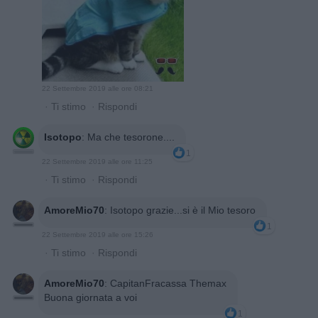
22 Settembre 2019 alle ore 08:21
·
Ti stimo
·
Rispondi
Isotopo
:
Ma che tesorone....
1
22 Settembre 2019 alle ore 11:25
·
Ti stimo
·
Rispondi
AmoreMio70
:
Isotopo grazie...si è il Mio tesoro
1
22 Settembre 2019 alle ore 15:26
·
Ti stimo
·
Rispondi
AmoreMio70
:
CapitanFracassa Themax
Buona giornata a voi
1