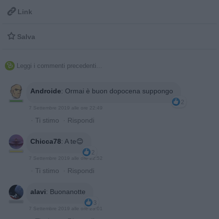

Link

Salva
Leggi i commenti precedenti...

Androide
:
Ormai è buon dopocena suppongo
2
7 Settembre 2019 alle ore 22:49
·
Ti stimo
·
Rispondi
Chicca78
:
A te😊
2
7 Settembre 2019 alle ore 22:52
·
Ti stimo
·
Rispondi
alavi
:
Buonanotte
3
7 Settembre 2019 alle ore 23:01