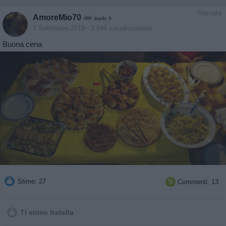
Vaccata
AmoreMio70
livello 9
7 Settembre 2019
- 3.544 visualizzazioni
Buona cena
Stime: 27
Commenti: 13

Ti stimo fratella