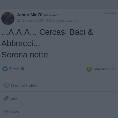
Vaccata
AmoreMio70
livello 9
21 Gennaio 2019
- 3.650 visualizzazioni
...A.A.A... Cercasi Baci &
Abbracci...
Serena notte
Stime: 26
Commenti: 21

Ti stimo fratella

Link

Salva