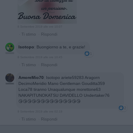
8 Settembre 2019 alle ore 10:07
·
Ti stimo
·
Rispondi
Isotopo
:
Buongiorno a te, e grazie!
1
8 Settembre 2019 alle ore 10:45
·
Ti stimo
·
Rispondi
AmoreMio70
:
Isotopo ariete59283 Aragorn
DecimoMeridio Mano Gentleman Gouditta359
Loca78 tiranno Unaqualunque morettone63
NAKAPITUNOKATSU DAVIDELLO Undertaker76
😘😘😘😘😘😘😘😘😘😘😘😘😘😘
2
9 Settembre 2019 alle ore 02:19
·
Ti stimo
·
Rispondi