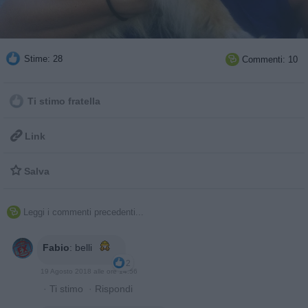
Stime: 28
Commenti: 10

Ti stimo fratella

Link

Salva
Leggi i commenti precedenti...

Fabio
:
belli
2
19 Agosto 2018 alle ore 14:56
·
Ti stimo
·
Rispondi