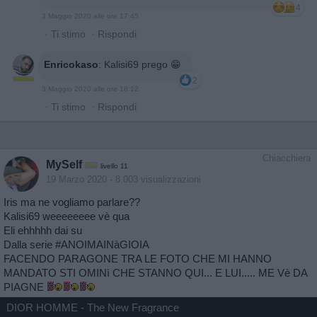
4
3 Maggio 2020 alle ore 17:45
·
Ti stimo
·
Rispondi
Enricokaso
:
Kalisi69 prego 😁
2
3 Maggio 2020 alle ore 18:12
·
Ti stimo
·
Rispondi
Chiacchiera
MySelf
livello 11
19 Marzo 2020
- 8.003 visualizzazioni
Iris ma ne vogliamo parlare??
Kalisi69 weeeeeeee vè qua
Eli ehhhhh dai su
Dalla serie #ANOIMAINàGIOIA
FACENDO PARAGONE TRA LE FOTO CHE MI HANNO
MANDATO STI OMINì CHE STANNO QUI... E LUI..... ME Vè DA
PIAGNE
DIOR HOMME - The New Fragrance