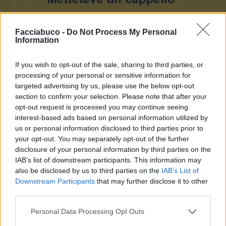
Facciabuco -
Do Not Process My Personal
Information
Stime: 25
Commenti: 20

If you wish to opt-out of the sale, sharing to third parties, or
Ti stimo fratella
processing of your personal or sensitive information for
targeted advertising by us, please use the below opt-out
section to confirm your selection. Please note that after your

Link
opt-out request is processed you may continue seeing
interest-based ads based on personal information utilized by

Salva
us or personal information disclosed to third parties prior to
your opt-out. You may separately opt-out of the further
disclosure of your personal information by third parties on the
Leggi i commenti precedenti...

IAB’s list of downstream participants. This information may
also be disclosed by us to third parties on the
IAB’s List of
Mapo
:
A saperlo prima prenotavo il frecciarossa...
Downstream Participants
that may further disclose it to other
third parties.
1
1 Giugno 2020 alle ore 15:23
·
Ti stimo
·
Rispondi
Personal Data Processing Opt Outs