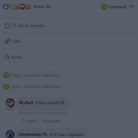
Stime: 34
Commenti: 73

Ti stimo fratella

Link

Salva
Leggi i commenti dall'inizio...

Leggi i commenti precedenti...

MySelf
:
Pope ciaooo😘
20 Novembre 2020 alle ore 08:58
·
Ti stimo
·
Rispondi
Undertaker76
:
☕☕Ciao ragazza