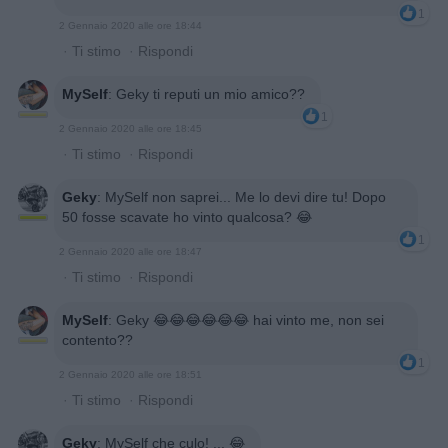
1
2 Gennaio 2020 alle ore 18:44
·
Ti stimo
·
Rispondi
MySelf
:
Geky ti reputi un mio amico??
1
2 Gennaio 2020 alle ore 18:45
·
Ti stimo
·
Rispondi
Geky
:
MySelf non saprei... Me lo devi dire tu! Dopo
50 fosse scavate ho vinto qualcosa? 😂
1
2 Gennaio 2020 alle ore 18:47
·
Ti stimo
·
Rispondi
MySelf
:
Geky 😂😂😂😂😂😂 hai vinto me, non sei
contento??
1
2 Gennaio 2020 alle ore 18:51
·
Ti stimo
·
Rispondi
Geky
:
MySelf che culo! ... 😂