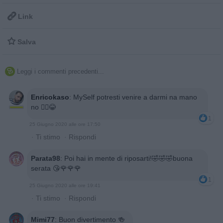

Link

Salva
Leggi i commenti precedenti...

Enricokaso
:
MySelf potresti venire a darmi na mano
no 🤷‍♂️😂
1
25 Giugno 2020 alle ore 17:50
·
Ti stimo
·
Rispondi
Parata98
:
Poi hai in mente di riposarti!🤣🤣🤣buona
serata 😘🌹🌹🌹
1
25 Giugno 2020 alle ore 19:41
·
Ti stimo
·
Rispondi
Mimi77
:
Buon divertimento 🍻