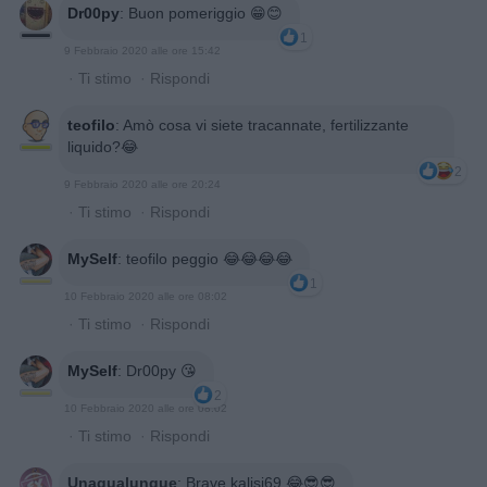
Dr00py
:
Buon pomeriggio 😁😊
1
9 Febbraio 2020 alle ore 15:42
·
Ti stimo
·
Rispondi
teofilo
:
Amò cosa vi siete tracannate, fertilizzante
liquido?😂
2
9 Febbraio 2020 alle ore 20:24
·
Ti stimo
·
Rispondi
MySelf
:
teofilo peggio 😂😂😂😂
1
10 Febbraio 2020 alle ore 08:02
·
Ti stimo
·
Rispondi
MySelf
:
Dr00py 😘
2
10 Febbraio 2020 alle ore 08:02
·
Ti stimo
·
Rispondi
Unaqualunque
:
Brave kalisi69 😂😎😎