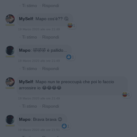
·
Ti stimo
·
Rispondi
MySelf
:
Mapo cos'è?? 🤔
1
19 Marzo 2020 alle ore 21:48
·
Ti stimo
·
Rispondi
Mapo
:
🤣🤣🤣 è pallido...
1
19 Marzo 2020 alle ore 21:49
·
Ti stimo
·
Rispondi
MySelf
:
Mapo nun te preoccupà che poi lo faccio
arrossire io 😂😂😂😂
1
19 Marzo 2020 alle ore 21:49
·
Ti stimo
·
Rispondi
Mapo
:
Brava brava 😉
1
19 Marzo 2020 alle ore 21:51