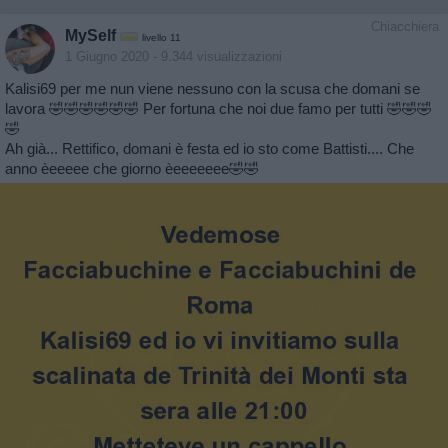
Chiacchiera
MySelf
livello 11
1 Giugno 2020
- 9.344 visualizzazioni
Kalisi69 per me nun viene nessuno con la scusa che domani se
lavora 🤣🤣🤣🤣🤣🤣 Per fortuna che noi due famo per tutti 🤣🤣🤣
🤣
Ah già... Rettifico, domani è festa ed io sto come Battisti.... Che
anno èeeeee che giorno èeeeeeee🤣🤣