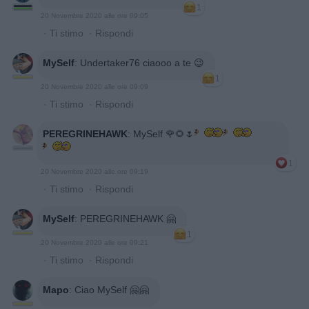
1
20 Novembre 2020 alle ore 09:05
·
Ti stimo
·
Rispondi
MySelf
:
Undertaker76 ciaooo a te 😉
1
20 Novembre 2020 alle ore 09:09
·
Ti stimo
·
Rispondi
PEREGRINEHAWK
:
MySelf 🌹🌻🌷
1
20 Novembre 2020 alle ore 09:19
·
Ti stimo
·
Rispondi
MySelf
:
PEREGRINEHAWK 🤗
1
20 Novembre 2020 alle ore 09:21
·
Ti stimo
·
Rispondi
Mapo
:
Ciao MySelf 🤗🤗