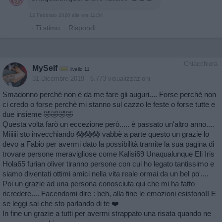
12 Febbraio 2020 alle ore 11:34
·
Ti stimo
·
Rispondi
Chiacchiera
MySelf
livello 11
31 Dicembre 2019
- 6.773 visualizzazioni
Smadonno perché non è da me fare gli auguri.... Forse perché non
ci credo o forse perchè mi stanno sul cazzo le feste o forse tutte e
due insieme 🤣🤣🤣🤣
Questa volta farò un eccezione però..... è passato un'altro anno....
Miiiiii sto invecchiando 😱😱😱 vabbè a parte questo un grazie lo
devo a Fabio per avermi dato la possibilità tramite la sua pagina di
trovare persone meravigliose come Kalisi69 Unaqualunque Eli Iris
Hola65 furian oliver tiranno persone con cui ho legato tantissimo e
siamo diventati ottimi amici nella vita reale ormai da un bel po'....
Poi un grazie ad una persona conosciuta qui che mi ha fatto
ricredere.... Facendomi dire : beh, alla fine le emozioni esistono!! E
se leggi sai che sto parlando di te ❤️
In fine un grazie a tutti per avermi strappato una risata quando ne