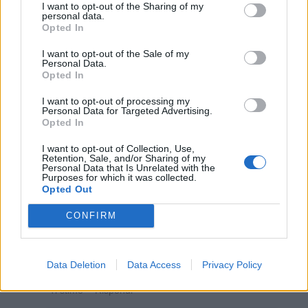
I want to opt-out of the Sharing of my
coach73
:
Fossi di Roma, verrei, giuro😄😄
personal data.
1
Opted In
1 Giugno 2020 alle ore 15:43
·
Ti stimo
·
Rispondi
I want to opt-out of the Sale of my
Personal Data.
Opted In
Mauriwolf
:
Grazie per l' invito ma sto un po
distantino😞
I want to opt-out of processing my
1
Personal Data for Targeted Advertising.
1 Giugno 2020 alle ore 17:41
Opted In
·
Ti stimo
·
Rispondi
I want to opt-out of Collection, Use,
Retention, Sale, and/or Sharing of my
Geky
:
Non dico un giubbetto antiproiettile...ma anche
Personal Data that Is Unrelated with the
Purposes for which it was collected.
un elmetto va bene...si sa mai...😂
Opted Out
1
1 Giugno 2020 alle ore 19:48
CONFIRM
·
Ti stimo
·
Rispondi
Thaimax
:
Azz è dal lockdown che nonci vengo più😭
Data Deletion
Data Access
Privacy Policy
1
2 Giugno 2020 alle ore 20:03
·
Ti stimo
·
Rispondi