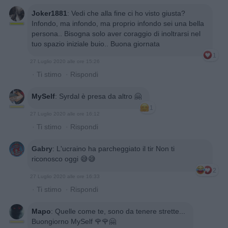
Joker1881
:
Vedi che alla fine ci ho visto giusta?
Infondo, ma infondo, ma proprio infondo sei una bella
persona.. Bisogna solo aver coraggio di inoltrarsi nel
tuo spazio iniziale buio.. Buona giornata
1
27 Luglio 2020 alle ore 15:26
·
Ti stimo
·
Rispondi
MySelf
:
Syrdal è presa da altro 🤗
1
27 Luglio 2020 alle ore 16:12
·
Ti stimo
·
Rispondi
Gabry
:
L'ucraino ha parcheggiato il tir Non ti
riconosco oggi 😅😅
2
27 Luglio 2020 alle ore 16:33
·
Ti stimo
·
Rispondi
Mapo
:
Quelle come te, sono da tenere strette...
Buongiorno MySelf 🌹🌹🤗