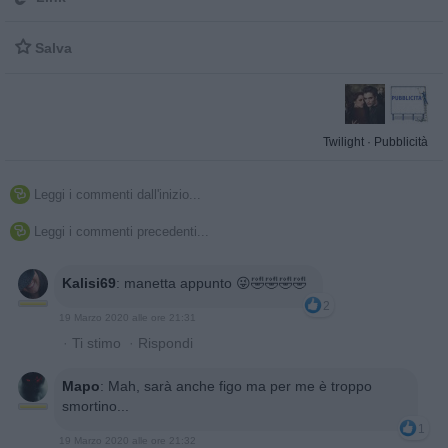

Salva
Twilight
·
Pubblicità
Leggi i commenti dall'inizio...

Leggi i commenti precedenti...

Kalisi69
:
manetta appunto 😜🤣🤣🤣🤣
2
19 Marzo 2020 alle ore 21:31
·
Ti stimo
·
Rispondi
Mapo
:
Mah, sarà anche figo ma per me è troppo
smortino...
1
19 Marzo 2020 alle ore 21:32