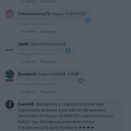
·
Ti stimo
·
Rispondi
Fritulainversa79
:
Auguri 🌞🎊🎉😊😊
1
3 Maggio 2020 alle ore 12:48
·
Ti stimo
·
Rispondi
darth
:
Buona Domenica☕️
1
3 Maggio 2020 alle ore 14:46
·
Ti stimo
·
Rispondi
Bomber9
:
Auguri Kalisi69 🎉🎂🎁
1
3 Maggio 2020 alle ore 17:30
·
Ti stimo
·
Rispondi
Kalisi69
:
Buongiorno e ringrazio in primis quel
ragazzaccio di pecos e poi tutti voi del pensiero
Undertaker76 Giovyy QUOREDG isabel Enricokaso
Sofy12 Lya Menopausa Liberatemi Istrice
Fritulainversa79 darth Bomber9 💋💋💋💋