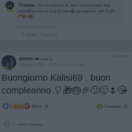
Thaimax
:
Azz mi pareva di aver commentato due
volte😁scusa un bug di fabu😁cqe parlavo dell EUR
2 Giugno 2020 alle ore 20:57
·
Ti stimo
·
Rispondi
Chiacchiera
pecos
livello 13
3 Maggio 2020
- 4.976 visualizzazioni
Buongiorno Kalisi69 , buon
compleanno 🎈🎁🎂🎉🙂🙂🌷😘
Stime: 14
Commenti: 15

Ti stimo fratello