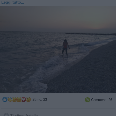
Leggi tutto...
Stime: 23
Commenti: 26

Ti stimo fratella