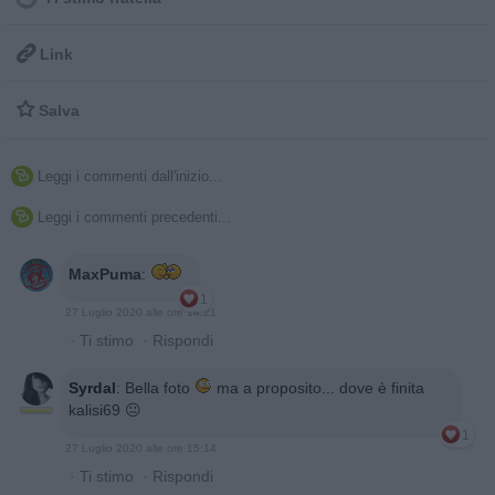

Link

Salva
Leggi i commenti dall'inizio...

Leggi i commenti precedenti...

MaxPuma
:
1
27 Luglio 2020 alle ore 14:21
·
Ti stimo
·
Rispondi
Syrdal
:
Bella foto
ma a proposito... dove è finita
kalisi69 😐
1
27 Luglio 2020 alle ore 15:14
·
Ti stimo
·
Rispondi