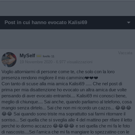
Post in cui hanno evocato Kalisi69
I post di Kalisi69 più apprezzati
I post di Kalisi69 più visualizzati
Vaccata
MySelf
livello 11
Post di Kalisi69 in ordine cronologico
19 Novembre 2020
- 6.977 visualizzazioni
Voglio attorniarmi di persone come te, che solo con la loro
Post commentati da Kalisi69
presenza rendono migliore il mio cammino❤️❤️❤️
Con tanto di scuse alla mia amica Kalisi69 ..... Che nel post di
Primi post di Kalisi69
prima per mia disattenzione ho evocato un altra amica due volte
pensando di aver evocato entrambi.... Kalisi69 mi conosci bene,
meglio di chiunque.... Sai anche, quando parliamo al telefono, cosa
mangio senza dirtelo... Sai che non mi ricordo un cazzo... 😂😂😂
😂😂 Sai quando sono triste ma soprattutto sai farmi ritornare il
sorriso... Sei quella che si sveglia alle 4 del mattino per rifare il letto
perché io dormo accazzo 😂😂😂😂 e sei quella che mi fa le foto
di nascosto....Sei l'amica che mi fa mangiare lo spezzatino con le