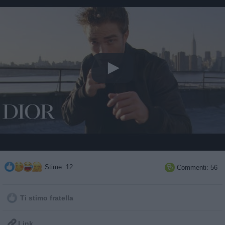
Stime: 12
Commenti: 56

Ti stimo fratella

Link