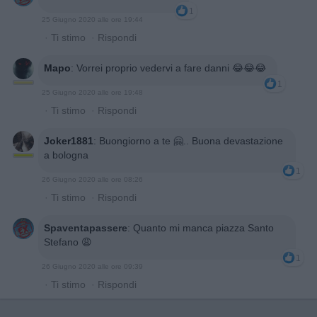
1
25 Giugno 2020 alle ore 19:44
·
Ti stimo
·
Rispondi
Mapo
:
Vorrei proprio vedervi a fare danni 😂😂😂
1
25 Giugno 2020 alle ore 19:48
·
Ti stimo
·
Rispondi
Joker1881
:
Buongiorno a te 🤗.. Buona devastazione
a bologna
1
26 Giugno 2020 alle ore 08:26
·
Ti stimo
·
Rispondi
Spaventapassere
:
Quanto mi manca piazza Santo
Stefano 😩
1
26 Giugno 2020 alle ore 09:39
·
Ti stimo
·
Rispondi