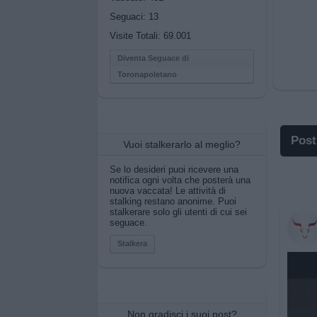
Seguaci:
13
Visite Totali: 69.001
Diventa Seguace di
Toronapoletano
Post
Vuoi stalkerarlo al meglio?
I p
Se lo desideri puoi ricevere una
notifica ogni volta che posterà una
nuova vaccata! Le attività di
I po
stalking restano anonime. Puoi
stalkerare solo gli utenti di cui sei
seguace.
Pos
Stalkera
Pos
Pri
Non gradisci i suoi post?