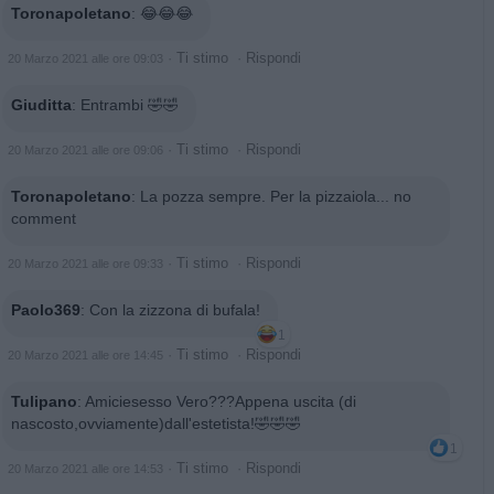
Toronapoletano
:
😂😂😂
·
Ti stimo
·
Rispondi
20 Marzo 2021 alle ore 09:03
Giuditta
:
Entrambi 🤣🤣
·
Ti stimo
·
Rispondi
20 Marzo 2021 alle ore 09:06
Toronapoletano
:
La pozza sempre. Per la pizzaiola... no
comment
·
Ti stimo
·
Rispondi
20 Marzo 2021 alle ore 09:33
Paolo369
:
Con la zizzona di bufala!
1
·
Ti stimo
·
Rispondi
20 Marzo 2021 alle ore 14:45
Tulipano
:
Amiciesesso Vero???Appena uscita (di
nascosto,ovviamente)dall'estetista!🤣🤣🤣
1
·
Ti stimo
·
Rispondi
20 Marzo 2021 alle ore 14:53