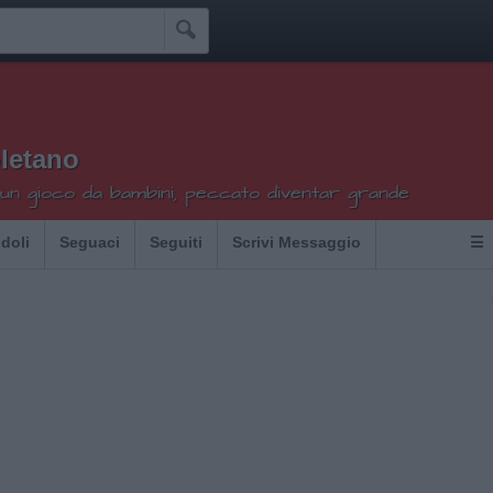

letano
 un gioco da bambini, peccato diventar grande
Idoli
Seguaci
Seguiti
Scrivi Messaggio
☰