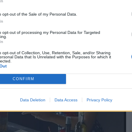
In
Chiacchiera
Toronapoletano
livello 7
o opt-out of the Sale of my Personal Data.
19 Marzo 2021
- 4.230 visualizzazioni
In
to opt-out of processing my Personal Data for Targeted
ing.
In
o opt-out of Collection, Use, Retention, Sale, and/or Sharing
ersonal Data that Is Unrelated with the Purposes for which it
lected.
Out
CONFIRM
Data Deletion
Data Access
Privacy Policy