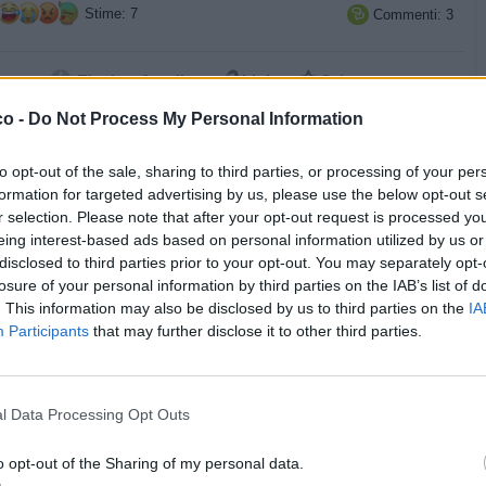
Stime: 7
Commenti: 3



Ti stimo fratello
Link
Salva
co -
Do Not Process My Personal Information
Giuditta
:
Buongiorno 🌹😘
to opt-out of the sale, sharing to third parties, or processing of your per
·
Ti stimo
·
Rispondi
2 Aprile 2021 alle ore 06:38
formation for targeted advertising by us, please use the below opt-out s
r selection. Please note that after your opt-out request is processed y
Vagabondaria
:
Si ma poi ti fai 5 gg di quarantena
eing interest-based ads based on personal information utilized by us or
obbligatoria
disclosed to third parties prior to your opt-out. You may separately opt-
losure of your personal information by third parties on the IAB’s list of
·
Ti stimo
·
Rispondi
2 Aprile 2021 alle ore 07:10
. This information may also be disclosed by us to third parties on the
IA
Participants
that may further disclose it to other third parties.
Toronapoletano
:
Vagabondaria vuoi mettere 5 gg di
quarantena obbligatoria con l'obbligo di stare a casa con chi
non vuoi? Naaaa😂😂😂
l Data Processing Opt Outs
·
Ti stimo
·
Rispondi
2 Aprile 2021 alle ore 09:33
o opt-out of the Sharing of my personal data.