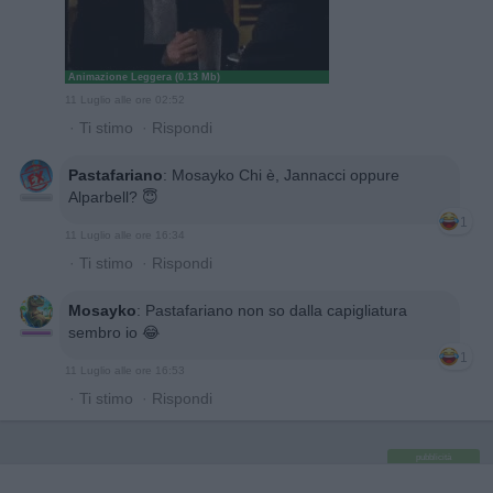
Animazione Leggera (0.13 Mb)
11 Luglio alle ore 02:52
·
Ti stimo
·
Rispondi
Pastafariano
:
Mosayko Chi è, Jannacci oppure
Alparbell? 😇
1
11 Luglio alle ore 16:34
·
Ti stimo
·
Rispondi
Mosayko
:
Pastafariano non so dalla capigliatura
sembro io 😂
1
11 Luglio alle ore 16:53
·
Ti stimo
·
Rispondi
pubblicità