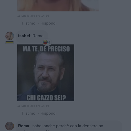
11 Luglio alle ore 14:56
·
Ti stimo
·
Rispondi
isabel
:
Rema
4
11 Luglio alle ore 14:56
·
Ti stimo
·
Rispondi
Rema
:
isabel anche perchè con la dentiera so