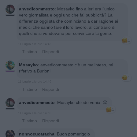
anvedicommesto
:
Mosayko fino a ieri era l'unico
vero giornalista e oggi uno che fa' pubblicità? La
differenza oggi sta che cominciano a dar ragione ai
medici che sanno fare il loro lavoro, al contrario di
quelli che si vendevano per convincere la gente.
1
11 Luglio alle ore 14:43
·
Ti stimo
·
Rispondi
Mosayko
:
anvedicommesto c'è un malinteso, mi
riferivo a Burioni
1
11 Luglio alle ore 14:49
·
Ti stimo
·
Rispondi
anvedicommesto
:
Mosayko chiedo venia. 🤗
1
11 Luglio alle ore 14:50
·
Ti stimo
·
Rispondi
nonnocucaracha
:
Buon pomeriggio