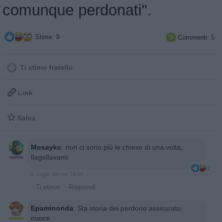
comunque perdonati".
Stime: 9
Commenti: 5

Ti stimo fratello

Link

Salva
Mosayko
:
non ci sono più le chiese di una volta,
flagellavano
2
11 Luglio alle ore 15:08
·
Ti stimo
·
Rispondi
Epaminonda
:
Sta storia del perdono assicurato
nuoce