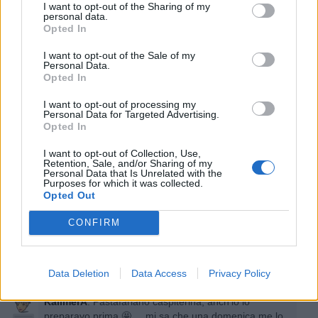
I want to opt-out of the Sharing of my
Pastafariano
:
Calypso No, alludevo a questo... 😊
personal data.
Opted In
I want to opt-out of the Sale of my
Personal Data.
Opted In
I want to opt-out of processing my
Personal Data for Targeted Advertising.
Opted In
I want to opt-out of Collection, Use,
Retention, Sale, and/or Sharing of my
Personal Data that Is Unrelated with the
11 Luglio alle ore 18:47
Purposes for which it was collected.
Opted Out
·
Ti stimo
·
Rispondi
CONFIRM
Calypso
:
Pastafariano 😁😁😁😁
1
11 Luglio alle ore 18:48
·
Ti stimo
·
Rispondi
Data Deletion
Data Access
Privacy Policy
KalimerA
:
Pastafariano caspiterina, anch'io lo
preparavo prima 🤩 ... mi sa che una domenica me lo