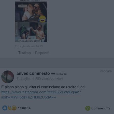
11 Luglio alle ore 16:13
·
Ti stimo
·
Rispondi
Vaccata
anvedicommesto
livello 13
11 Luglio
- 4.589 visualizzazioni
E piano piano gli altarini cominciano ad uscire fuori.
https://www.instagram.com/reel/DZkFetqBgh4/?
igsh=MWF5dzFuZHl3b2U5dA==
Stime: 4
Commenti: 9
