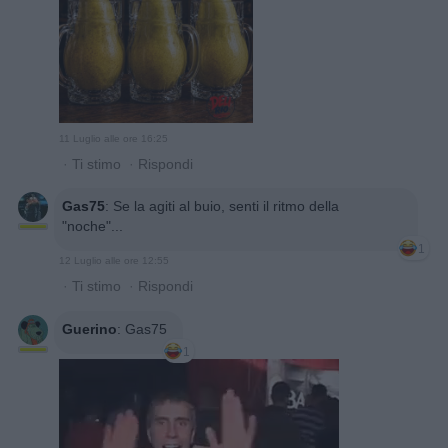
11 Luglio alle ore 16:25
·
Ti stimo
·
Rispondi
Gas75
:
Se la agiti al buio, senti il ritmo della
"noche"...
1
12 Luglio alle ore 12:55
·
Ti stimo
·
Rispondi
Guerino
:
Gas75
1