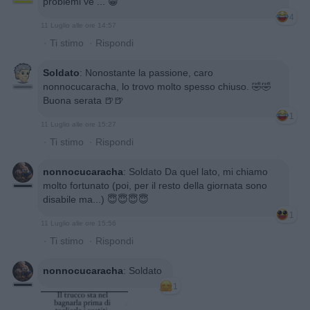
problemi ve ... 😁
4
11 Luglio alle ore 14:57
·
Ti stimo
·
Rispondi
Soldato
:
Nonostante la passione, caro
nonnocucaracha, lo trovo molto spesso chiuso. 🤣🤣
Buona serata 🍺🍺
1
11 Luglio alle ore 15:27
·
Ti stimo
·
Rispondi
nonnocucaracha
:
Soldato Da quel lato, mi chiamo
molto fortunato (poi, per il resto della giornata sono
disabile ma...) 😇😇😇😇
1
11 Luglio alle ore 15:56
·
Ti stimo
·
Rispondi
nonnocucaracha
:
Soldato
1