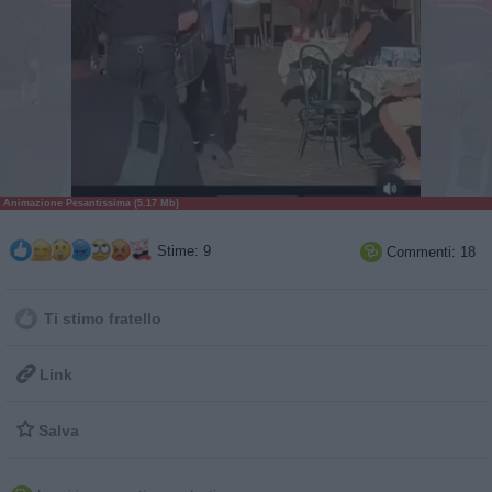
Animazione Pesantissima (5.17 Mb)
Stime: 9
Commenti: 18

Ti stimo fratello

Link

Salva