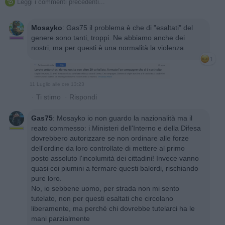
Leggi i commenti precedenti...

Mosayko
:
Gas75 il problema è che di "esaltati" del
genere sono tanti, troppi. Ne abbiamo anche dei
nostri, ma per questi è una normalità la violenza.
1
11 Luglio alle ore 13:23
·
Ti stimo
·
Rispondi
Gas75
:
Mosayko io non guardo la nazionalità ma il
reato commesso: i Ministeri dell'Interno e della Difesa
dovrebbero autorizzare se non ordinare alle forze
dell'ordine da loro controllate di mettere al primo
posto assoluto l'incolumità dei cittadini! Invece vanno
quasi coi piumini a fermare questi balordi, rischiando
pure loro.
No, io sebbene uomo, per strada non mi sento
tutelato, non per questi esaltati che circolano
liberamente, ma perché chi dovrebbe tutelarci ha le
mani parzialmente