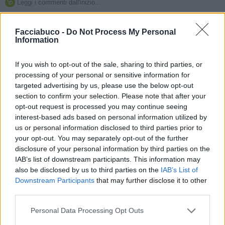
Leggi i commenti dall'inizio...

Leggi i commenti precedenti...

Facciabuco -
Do Not Process My Personal
Information
Calypso
:
Pastafariano sui datteri ci siamo, io ci faccio
i biscotti, buonissimi. Le banane no, non mi piacciono
If you wish to opt-out of the sale, sharing to third parties, or
1
processing of your personal or sensitive information for
11 Luglio alle ore 18:05
targeted advertising by us, please use the below opt-out
·
Ti stimo
·
Rispondi
section to confirm your selection. Please note that after your
opt-out request is processed you may continue seeing
Pastafariano
:
Calypso Ok, non faccio neanche la
interest-based ads based on personal information utilized by
battuta 😇
us or personal information disclosed to third parties prior to
11 Luglio alle ore 18:44
your opt-out. You may separately opt-out of the further
disclosure of your personal information by third parties on the
·
Ti stimo
·
Rispondi
IAB’s list of downstream participants. This information may
also be disclosed by us to third parties on the
IAB’s List of
Calypso
:
Pastafariano sarebbe troppo scontata, è un
Downstream Participants
that may further disclose it to other
classico 🤣🤣🤣🤣🤣🤣
third parties.
1
11 Luglio alle ore 18:45
Personal Data Processing Opt Outs
·
Ti stimo
·
Rispondi