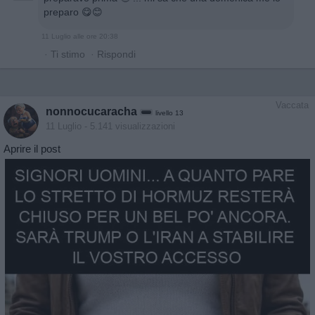
preparo 😋😊
11 Luglio alle ore 20:38
·
Ti stimo
·
Rispondi
Vaccata
nonnocucaracha
livello 13
11 Luglio
- 5.141 visualizzazioni
Aprire il post