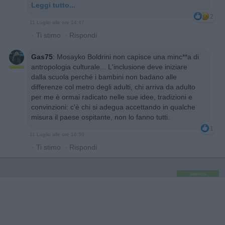
Leggi tutto...
2
11 Luglio alle ore 14:47
·
Ti stimo
·
Rispondi
Gas75
:
Mosayko Boldrini non capisce una minc**a di
antropologia culturale... L'inclusione deve iniziare
dalla scuola perché i bambini non badano alle
differenze col metro degli adulti, chi arriva da adulto
per me è ormai radicato nelle sue idee, tradizioni e
convinzioni: c'è chi si adegua accettando in qualche
misura il paese ospitante, non lo fanno tutti.
1
11 Luglio alle ore 16:50
·
Ti stimo
·
Rispondi
pubblicità