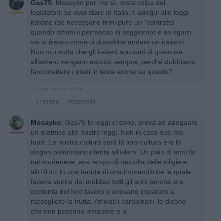
Gas75
:
Mosayko per me sì, resta colpa dei
legislatori: se vuoi stare in Italia, ti adegui alle leggi
italiane (se necessario firmi pure un "contratto"
quando ottieni il permesso di soggiorno) e se sgarri
vai al fresco come ci dovrebbe andare un italiano.
Non mi risulta che gli italiani accusati di qualcosa
all'estero vengano espulsi sempre, perché dobbiamo
farci mettere i piedi in testa anche su questo?
11 Luglio alle ore 14:34
·
Ti stimo
·
Rispondi
Mosayko
:
Gas75 le leggi ci sono, prova ad adeguare
un islamico alle nostre leggi. Non in casa sua ma
fuori. La nostra cultura sarà la loro cultura era lo
slogan boldriniano riferita all'islam. Un paio di anni fa
nel modenese, era tempo di raccolta delle ciligie e
altri frutti in una tenuta di una imprenditrice la quale
faceva venire dei moldavi tutti gli anni perché era
contenta del loro lavoro e avevano imparato a
raccogliere la frutta. Arrivati i carabinieri, le dicono
che non possono rimanere e le