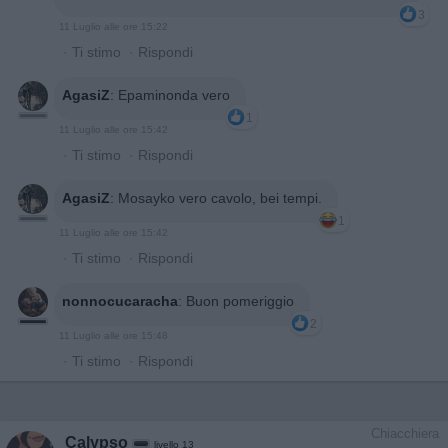
3
11 Luglio alle ore 15:22
·
Ti stimo
·
Rispondi
AgasiZ
:
Epaminonda vero
1
11 Luglio alle ore 15:42
·
Ti stimo
·
Rispondi
AgasiZ
:
Mosayko vero cavolo, bei tempi.
1
11 Luglio alle ore 15:42
·
Ti stimo
·
Rispondi
nonnocucaracha
:
Buon pomeriggio
2
11 Luglio alle ore 15:48
·
Ti stimo
·
Rispondi
Chiacchiera
Calypso
livello 13