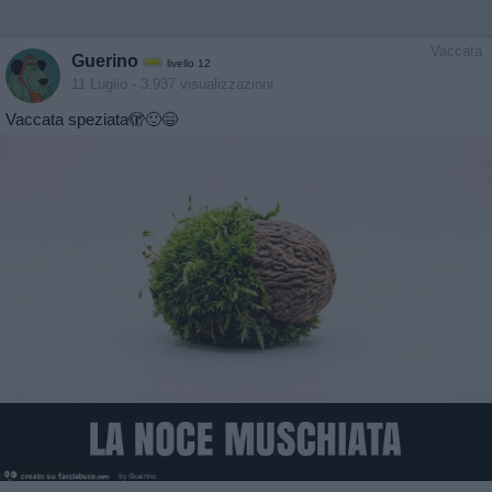
Vaccata
Guerino
livello 12
11 Luglio
- 3.937 visualizzazioni
Vaccata speziata🫣🙂😄