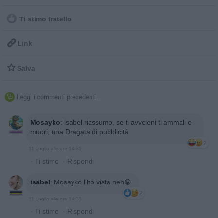
Ti stimo fratello

Link

Salva
Leggi i commenti precedenti...

Mosayko
:
isabel riassumo, se ti avveleni ti ammali e
muori, una Dragata di pubblicità
2
11 Luglio alle ore 14:31
·
Ti stimo
·
Rispondi
isabel
:
Mosayko l'ho vista neh😁
2
11 Luglio alle ore 14:33
·
Ti stimo
·
Rispondi