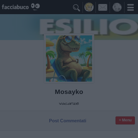

Mosayko
vacanze
Post Commentati
≡ Menu