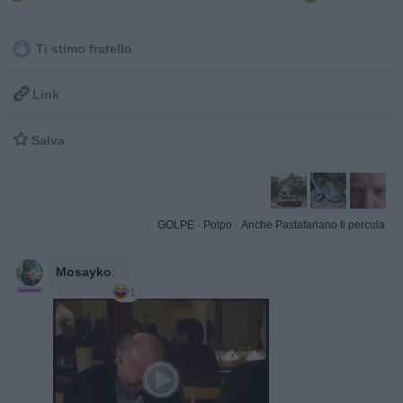
Ti stimo fratello

Link

Salva
GOLPE
·
Polpo
·
Anche Pastafariano ti percula
Mosayko
:
1