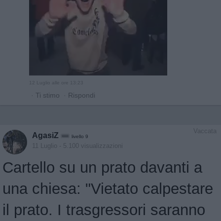
12 Luglio alle ore 13:23
·
Ti stimo
·
Rispondi
Vaccata
AgasiZ
livello 9
11 Luglio
- 5.100 visualizzazioni
Cartello su un prato davanti a
una chiesa: "Vietato calpestare
il prato. I trasgressori saranno