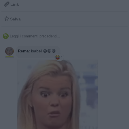

Link

Salva
Leggi i commenti precedenti...

Rema
:
isabel 😁😁😁
4