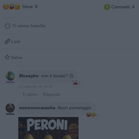
Stime: 8
Commenti: 4

Ti stimo fratello

Link

Salva
Mosayko
:
non è lavata? 🤔
1
11 Luglio alle ore 16:19
·
Ti stimo
·
Rispondi
nonnocucaracha
:
Buon pomeriggio
4