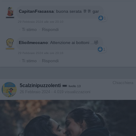
CapitanFracassa
:
buona serata 🥂🥂 gar
1
29 Febbraio 2024 alle ore 20:10
·
Ti stimo
·
Rispondi
Elioilmeccano
:
Attenzione ai bottoni ...🤣
1
29 Febbraio 2024 alle ore 20:16
·
Ti stimo
·
Rispondi
Chiacchiera
5calzinipuzzolenti
livello 13
26 Febbraio 2024
- 4.019 visualizzazioni