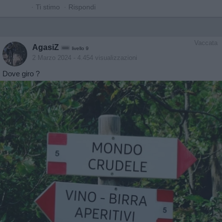
·
Ti stimo
·
Rispondi
Vaccata
AgasiZ
livello 9
2 Marzo 2024
- 4.454 visualizzazioni
Dove giro ?