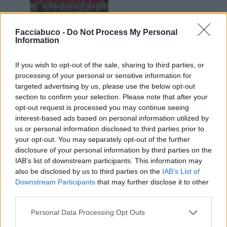
6 Marzo 2024 alle ore 14:39
Facciabuco -
Do Not Process My Personal
·
Ti stimo
·
Rispondi
Information
fioredacciaio
:
Undertaker76 bravo under ....credo
If you wish to opt-out of the sale, sharing to third parties, or
sia affine al metodo montessori fiore !
processing of your personal or sensitive information for
3
targeted advertising by us, please use the below opt-out
6 Marzo 2024 alle ore 14:58
section to confirm your selection. Please note that after your
·
Ti stimo
·
Rispondi
opt-out request is processed you may continue seeing
interest-based ads based on personal information utilized by
CignoNero
:
Undertaker76 beato tu che ci riesci....🤣
us or personal information disclosed to third parties prior to
🤣🤣🤣...i miei arrivano a ricattare me....🤭🤣🤣🤣
your opt-out. You may separately opt-out of the further
3
disclosure of your personal information by third parties on the
7 Marzo 2024 alle ore 09:28
IAB’s list of downstream participants. This information may
·
Ti stimo
·
Rispondi
also be disclosed by us to third parties on the
IAB’s List of
Downstream Participants
that may further disclose it to other
EbbeneSi
:
Bellissimo 😍😍
third parties.
2
7 Marzo 2024 alle ore 21:29
Personal Data Processing Opt Outs
·
Ti stimo
·
Rispondi