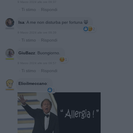
9 Marzo 2024 alle ore 09:37
·
Ti stimo
·
Rispondi
Isa
:
A me non disturba per fortuna 😸
2
9 Marzo 2024 alle ore 09:39
·
Ti stimo
·
Rispondi
GiuBazz
:
Buongiorno.
1
9 Marzo 2024 alle ore 09:57
·
Ti stimo
·
Rispondi
Elioilmeccano
:
1