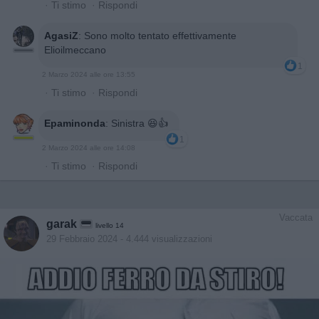
·
Ti stimo
·
Rispondi
AgasiZ
:
Sono molto tentato effettivamente
Elioilmeccano
1
2 Marzo 2024 alle ore 13:55
·
Ti stimo
·
Rispondi
Epaminonda
:
Sinistra 😆👍
1
2 Marzo 2024 alle ore 14:08
·
Ti stimo
·
Rispondi
Vaccata
garak
livello 14
29 Febbraio 2024
- 4.444 visualizzazioni