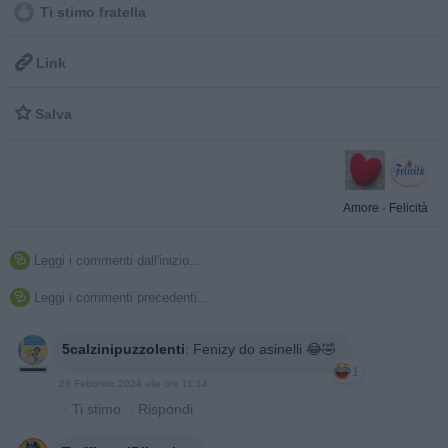
Ti stimo fratella

Link

Salva
Amore
·
Felicità
Leggi i commenti dall'inizio...

Leggi i commenti precedenti...

5calzinipuzzolenti
:
Fenizy do asinelli 😂🤣
1
26 Febbraio 2024 alle ore 11:14
·
Ti stimo
·
Rispondi