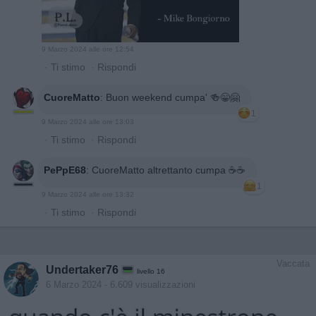
9 Marzo 2024 alle ore 12:54
·
Ti stimo
·
Rispondi
CuoreMatto
:
Buon weekend cumpa' 🍻😁🤗
1
9 Marzo 2024 alle ore 13:03
·
Ti stimo
·
Rispondi
PePpE68
:
CuoreMatto altrettanto cumpa ☕☕
1
9 Marzo 2024 alle ore 13:32
·
Ti stimo
·
Rispondi
Vaccata
Undertaker76
livello 16
6 Marzo 2024
- 6.609 visualizzazioni