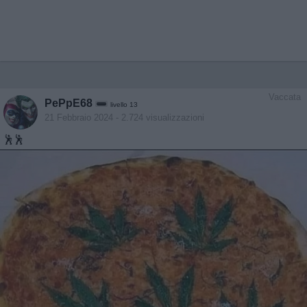
Vaccata
PePpE68
livello 13
21 Febbraio 2024
- 2.724 visualizzazioni
🕺🕺