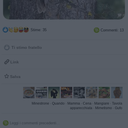
Stime: 35
Commenti: 13

Ti stimo fratello

Link

Salva
Minestrone
·
Quando
·
Mamma
·
Cena
·
Mangiare
·
Tavola
apparecchiata
·
Mimetismo
·
Gufo
Leggi i commenti precedenti...
