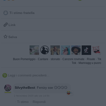
Ti stimo fratella

Link

Salva
Buon Pomeriggio
·
Cantare
·
stonato
·
Canzoni rovinate
·
Risate
·
Tik
Tok
·
Mannagg u puorc
Leggi i commenti precedenti...

SilvytheBest
:
Fenizy sse 🙄🙄🙄🙄
1
2 Novembre 2025 alle ore 14:50
·
Ti stimo
·
Rispondi