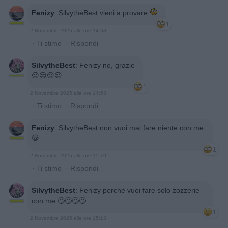
Fenizy
:
SilvytheBest vieni a provare
1
2 Novembre 2025 alle ore 14:53
·
Ti stimo
·
Rispondi
SilvytheBest
:
Fenizy no, grazie
😑😑😑😑
1
2 Novembre 2025 alle ore 14:53
·
Ti stimo
·
Rispondi
Fenizy
:
SilvytheBest non vuoi mai fare niente con me
😪
1
2 Novembre 2025 alle ore 15:10
·
Ti stimo
·
Rispondi
SilvytheBest
:
Fenizy perché vuoi fare solo zozzerie
con me 🙄🙄🙄🙄
1
2 Novembre 2025 alle ore 15:13