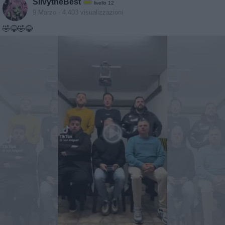
SilvytheBest
livello 12
9 Marzo
- 4.403 visualizzazioni
🤣😂🤣😂