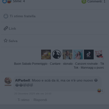
Stime: 4
Commenti: 1

Ti stimo fratella

Link

Salva
Buon Sabato Pomeriggio
·
Cantare
·
stonato
·
Canzoni rovinate
·
Tik
Tok
·
Mannagg u puorc
AlParbell
:
Mooo e scià da iii, ma ce n'è uno nuovo 😂
😂😂🤣🤣🤣
1
20 Dicembre 2025 alle ore 14:43
·
Ti stimo
·
Rispondi