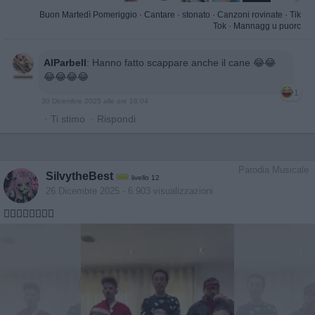
Buon Martedì Pomeriggio
·
Cantare
·
stonato
·
Canzoni rovinate
·
Tik
Tok
·
Mannagg u puorc
AlParbell
:
Hanno fatto scappare anche il cane 😂😂
😂😂😂😂
1
30 Dicembre 2025 alle ore 16:04
·
Ti stimo
·
Rispondi
Parodia Musicale
SilvytheBest
livello 12
26 Dicembre 2025
- 6.903 visualizzazioni
🤦‍♀️🤦‍♀️🤦‍♀️🤦‍♀️