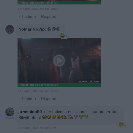
Animazione Leggera (0.27 Mb)
1 Ottobre 2025 alle ore 15:11
·
Ti stimo
·
Rispondi
NoManNoVip
:
😁😁😁
1
Animazione Leggera (0.20 Mb)
1 Ottobre 2025 alle ore 15:21
·
Ti stimo
·
Rispondi
jurassico50
:
che faticosa esibizione ...buona serata
Silvythebest
1
1 Ottobre 2025 alle ore 17:59