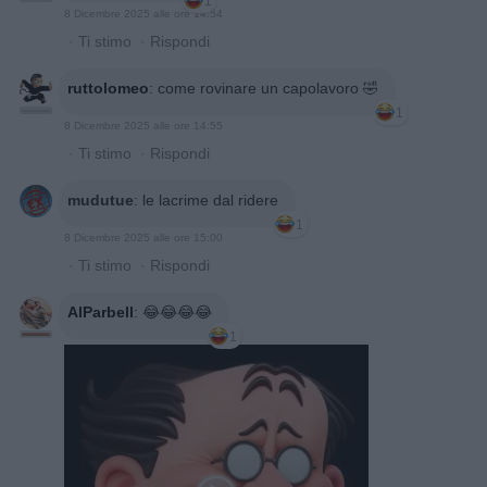
1
8 Dicembre 2025 alle ore 14:54
·
Ti stimo
·
Rispondi
ruttolomeo
:
come rovinare un capolavoro 🤣
1
8 Dicembre 2025 alle ore 14:55
·
Ti stimo
·
Rispondi
mudutue
:
le lacrime dal ridere
1
8 Dicembre 2025 alle ore 15:00
·
Ti stimo
·
Rispondi
AlParbell
:
😂😂😂😂
1