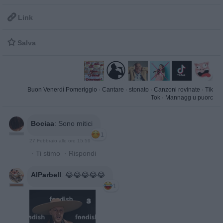

Link

Salva
Buon Venerdì Pomeriggio
·
Cantare
·
stonato
·
Canzoni rovinate
·
Tik
Tok
·
Mannagg u puorc
Bociaa
:
Sono mitici
1
27 Febbraio alle ore 15:59
·
Ti stimo
·
Rispondi
AlParbell
:
😂😂😂😂😂
1