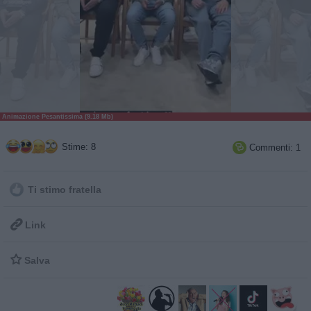
Animazione Pesantissima (9.18 Mb)
Stime: 8
Commenti: 1

Ti stimo fratella

Link

Salva