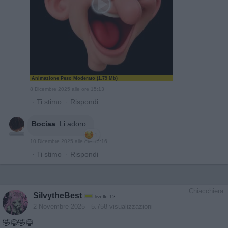
Animazione Peso Moderato (1.79 Mb)
8 Dicembre 2025 alle ore 15:13
·
Ti stimo
·
Rispondi
Bociaa
:
Li adoro
1
10 Dicembre 2025 alle ore 15:16
·
Ti stimo
·
Rispondi
Chiacchiera
SilvytheBest
livello 12
2 Novembre 2025
- 5.758 visualizzazioni
🤣😂🤣😂