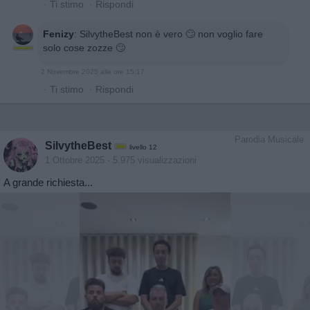
·
Ti stimo
·
Rispondi
Fenizy
:
SilvytheBest non è vero 🙄 non voglio fare
solo cose zozze 🙄
2 Novembre 2025 alle ore 15:17
·
Ti stimo
·
Rispondi
Parodia Musicale
SilvytheBest
livello 12
1 Ottobre 2025
- 5.975 visualizzazioni
A grande richiesta...