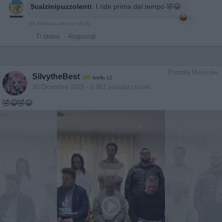
5calzinipuzzolenti
:
I ride prima del tempo 🤣😂
1
25 Febbraio alle ore 08:10
·
Ti stimo
·
Rispondi
Parodia Musicale
SilvytheBest
livello 12
30 Dicembre 2025
- 6.061 visualizzazioni
🤣😂🤣😂