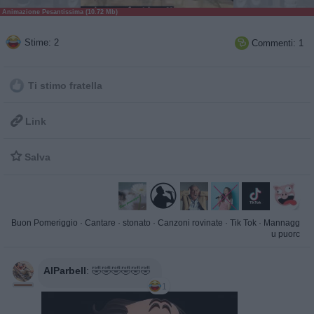
Animazione Pesantissima (10.72 Mb)
Stime: 2
Commenti: 1

Ti stimo fratella

Link

Salva
Buon Pomeriggio
·
Cantare
·
stonato
·
Canzoni rovinate
·
Tik Tok
·
Mannagg
u puorc
AlParbell
:
🤣🤣🤣🤣🤣🤣
1