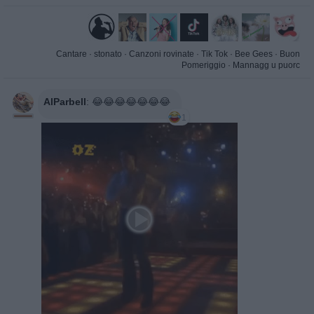
Cantare
·
stonato
·
Canzoni rovinate
·
Tik Tok
·
Bee Gees
·
Buon
Pomeriggio
·
Mannagg u puorc
AlParbell
:
😂😂😂😂😂😂😂
1