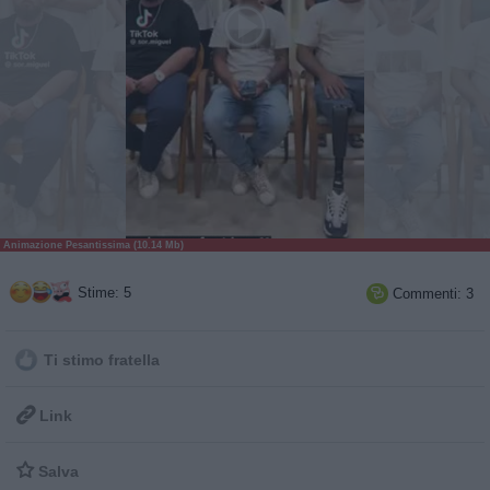
Animazione Pesantissima (10.14 Mb)
Stime: 5
Commenti: 3

Ti stimo fratella

Link

Salva