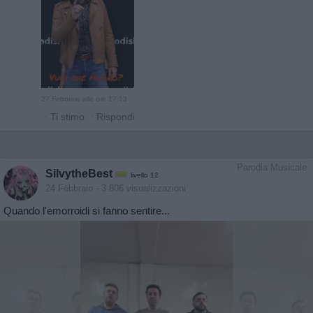
27 Febbraio alle ore 17:13
·
Ti stimo
·
Rispondi
Parodia Musicale
SilvytheBest
livello 12
24 Febbraio
- 3.806 visualizzazioni
Quando l'emorroidi si fanno sentire...