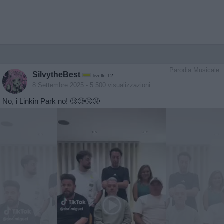
Parodia Musicale
SilvytheBest
livello 12
8 Settembre 2025
- 5.500 visualizzazioni
No, i Linkin Park no! 🥲🥲🤧🤧