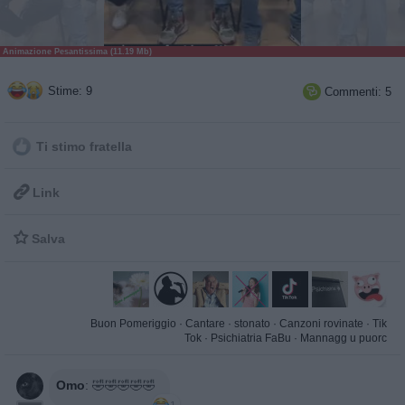
Animazione Pesantissima (11.19 Mb)
Stime: 9
Commenti: 5

Ti stimo fratella

Link

Salva
Buon Pomeriggio
·
Cantare
·
stonato
·
Canzoni rovinate
·
Tik
Tok
·
Psichiatria FaBu
·
Mannagg u puorc
Omo
:
🤣🤣🤣🤣🤣