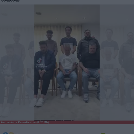
🤣😂🤣😂
Animazione Pesantissima (8.32 Mb)