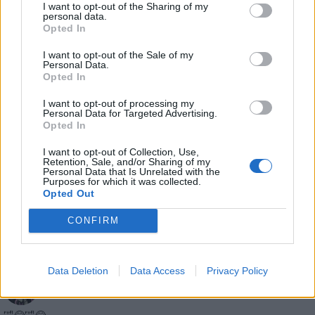
I want to opt-out of the Sharing of my
Mollicone63
:
personal data.
Opted In
1
I want to opt-out of the Sale of my
Personal Data.
Opted In
I want to opt-out of processing my
Personal Data for Targeted Advertising.
Opted In
I want to opt-out of Collection, Use,
Retention, Sale, and/or Sharing of my
Personal Data that Is Unrelated with the
Purposes for which it was collected.
Animazione Leggerissima (0.06 Mb)
Opted Out
26 Dicembre 2025 alle ore 17:27
CONFIRM
·
Ti stimo
·
Rispondi
Data Deletion
Data Access
Privacy Policy
Parodia Musicale
SilvytheBest
livello 12
20 Dicembre 2025
- 5.208 visualizzazioni