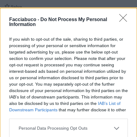

Salva
Facciabuco -
Do Not Process My Personal
Information
Buon Venerdì Pomeriggio
·
Cantare
·
stonato
·
Canzoni di natale
·
Maria
If you wish to opt-out of the sale, sharing to third parties, or
carey
·
Tik Tok
·
Canzoni rovinate
·
Mannagg u puorc
processing of your personal or sensitive information for
targeted advertising by us, please use the below opt-out
AlParbell
:
😂😂😂🤣🤣🤣
section to confirm your selection. Please note that after your
1
opt-out request is processed you may continue seeing
interest-based ads based on personal information utilized by
us or personal information disclosed to third parties prior to
your opt-out. You may separately opt-out of the further
disclosure of your personal information by third parties on the
IAB’s list of downstream participants. This information may
also be disclosed by us to third parties on the
IAB’s List of
Downstream Participants
that may further disclose it to other
Animazione Leggera (0.21 Mb)
third parties.
26 Dicembre 2025 alle ore 17:09
Personal Data Processing Opt Outs
·
Ti stimo
·
Rispondi