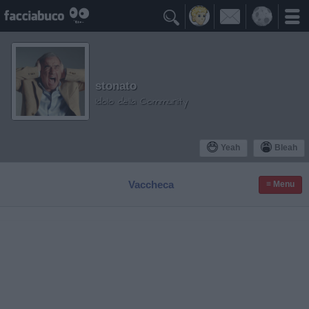

stonato
Idolo della Community
Yeah
Bleah
Vaccheca
≡ Menu