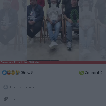
Animazione Pesantissima (8.59 Mb)
Stime: 8
Commenti: 2

Ti stimo fratella

Link