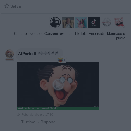

Salva
Cantare
·
stonato
·
Canzoni rovinate
·
Tik Tok
·
Emorroidi
·
Mannagg u
puorc
AlParbell
:
🤣🤣🤣🤣🤣
1
Animazione Leggera (0.40 Mb)
24 Febbraio alle ore 17:30
·
Ti stimo
·
Rispondi