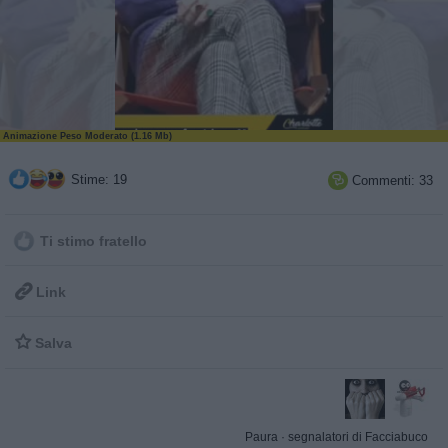
Animazione Peso Moderato (1.16 Mb)
Stime: 19
Commenti: 33

Ti stimo fratello

Link

Salva
Paura
·
segnalatori di Facciabuco