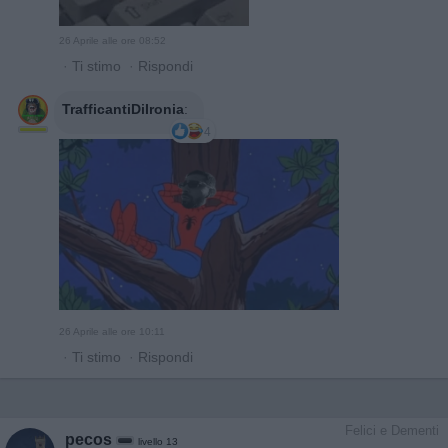
26 Aprile alle ore 08:52
·
Ti stimo
·
Rispondi
TrafficantiDiIronia
:
4
26 Aprile alle ore 10:11
·
Ti stimo
·
Rispondi
Felici e Dementi
pecos
livello 13