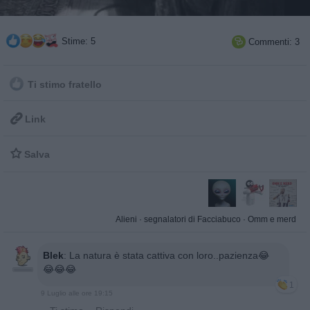
Stime: 5
Commenti: 3

Ti stimo fratello

Link

Salva
Alieni
·
segnalatori di Facciabuco
·
Omm e merd
Blek
:
La natura è stata cattiva con loro..pazienza😂
😂😂😂
1
9 Luglio alle ore 19:15