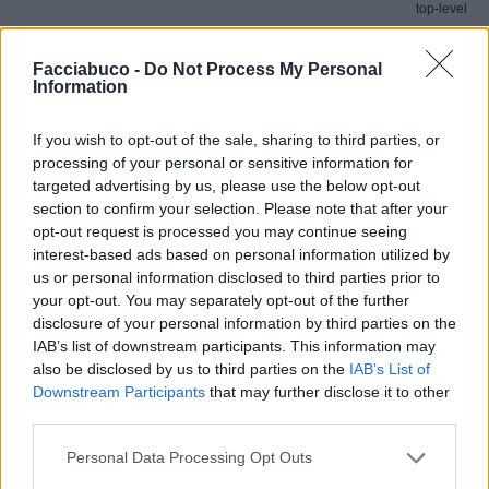
top-level
NoManNoVip
:
Facciabuco -
Do Not Process My Personal
Information
If you wish to opt-out of the sale, sharing to third parties, or
processing of your personal or sensitive information for
targeted advertising by us, please use the below opt-out
section to confirm your selection. Please note that after your
opt-out request is processed you may continue seeing
interest-based ads based on personal information utilized by
us or personal information disclosed to third parties prior to
27 Ottobre 2025 alle ore 10:49
your opt-out. You may separately opt-out of the further
·
Ti stimo
·
Rispondi
disclosure of your personal information by third parties on the
IAB’s list of downstream participants. This information may
also be disclosed by us to third parties on the
IAB’s List of
Vaccata
Downstream Participants
that may further disclose it to other
pecos
livello 13
third parties.
7 Settembre 2025
- 3.639 visualizzazioni
Eggiá
Personal Data Processing Opt Outs