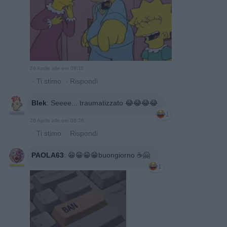
26 Aprile alle ore 08:11
·
Ti stimo
·
Rispondi
Blek
:
Seeee... traumatizzato 😂😂😂😂
1
26 Aprile alle ore 08:26
·
Ti stimo
·
Rispondi
PAOLA63
:
😁😁😁😁buongiorno ☕️🤗
1