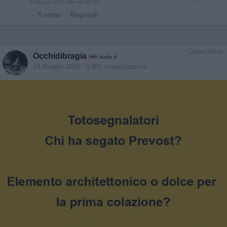
3 Giugno 2025 alle ore 07:45
·
Ti stimo
·
Rispondi
Chiacchiera
Occhidibragia
livello 6
14 Maggio 2025
- 3.901 visualizzazioni