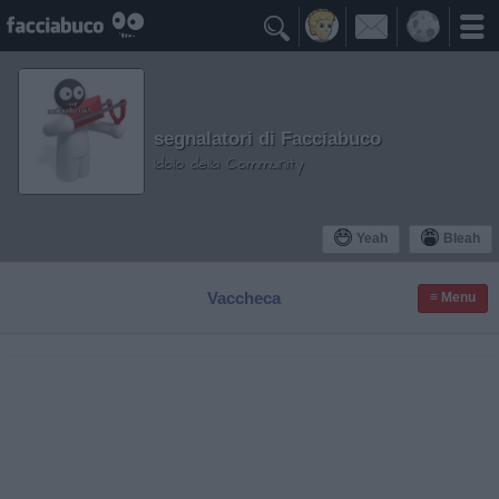

segnalatori di Facciabuco
Idolo della Community
Yeah
Bleah
Vaccheca
≡ Menu