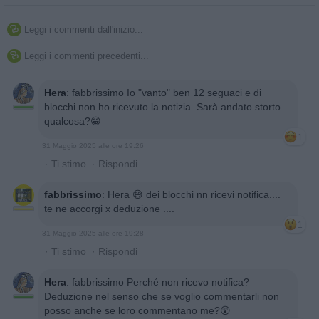
Leggi i commenti dall'inizio...

Leggi i commenti precedenti...

Hera
:
fabbrissimo Io "vanto" ben 12 seguaci e di
blocchi non ho ricevuto la notizia. Sarà andato storto
qualcosa?😁
1
31 Maggio 2025 alle ore 19:26
·
Ti stimo
·
Rispondi
fabbrissimo
:
Hera 😅 dei blocchi nn ricevi notifica....
te ne accorgi x deduzione ....
1
31 Maggio 2025 alle ore 19:28
·
Ti stimo
·
Rispondi
Hera
:
fabbrissimo Perché non ricevo notifica?
Deduzione nel senso che se voglio commentarli non
posso anche se loro commentano me?😲