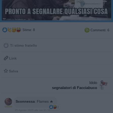
Stime: 8
Commenti: 6

Ti stimo fratello

Link

Salva
Idolo
segnalatori di Facciabuco
Sconnessa
:
Flames 🔥
2
25 Agosto 2025 alle ore 21:52