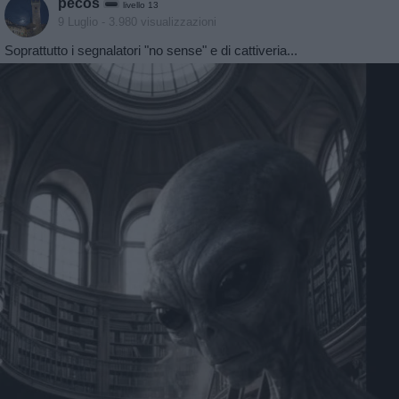
pecos
livello 13
9 Luglio
- 3.980 visualizzazioni
Soprattutto i segnalatori "no sense" e di cattiveria...