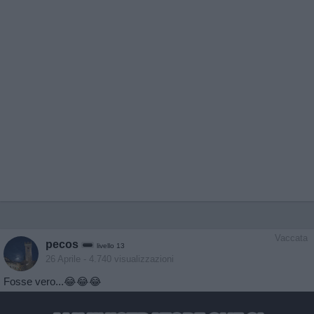
Vaccata
pecos
livello 13
26 Aprile
- 4.740 visualizzazioni
Fosse vero...😂😂😂