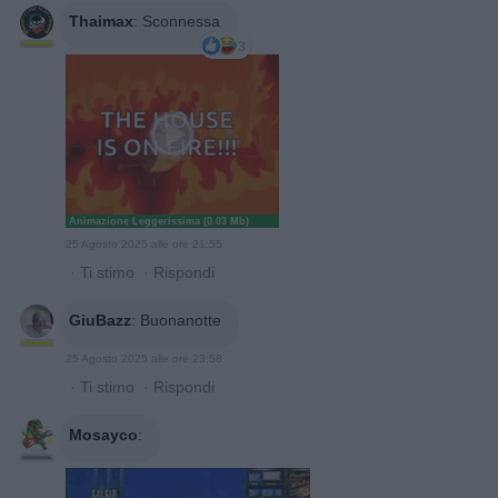
Thaimax
:
Sconnessa
3
Animazione Leggerissima (0.03 Mb)
25 Agosto 2025 alle ore 21:55
·
Ti stimo
·
Rispondi
GiuBazz
:
Buonanotte
25 Agosto 2025 alle ore 23:58
·
Ti stimo
·
Rispondi
Mosayco
: