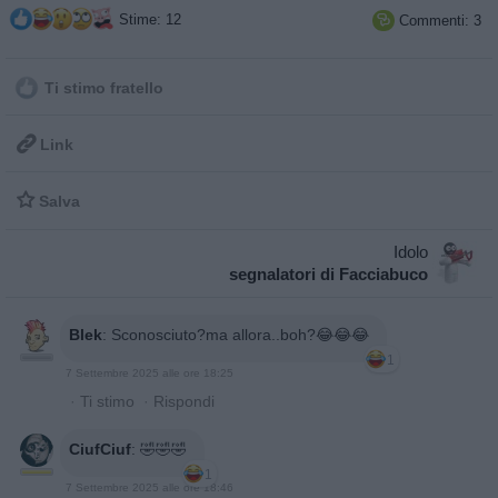
Stime: 12
Commenti: 3

Ti stimo fratello

Link

Salva
Idolo
segnalatori di Facciabuco
Blek
:
Sconosciuto?ma allora..boh?😂😂😂
1
7 Settembre 2025 alle ore 18:25
·
Ti stimo
·
Rispondi
CiufCiuf
:
🤣🤣🤣
1
7 Settembre 2025 alle ore 18:46