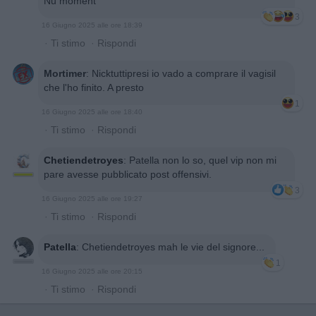
Nu moment
3
16 Giugno 2025 alle ore 18:39
·
Ti stimo
·
Rispondi
Mortimer
:
Nicktuttipresi io vado a comprare il vagisil
che l'ho finito. A presto
1
16 Giugno 2025 alle ore 18:40
·
Ti stimo
·
Rispondi
Chetiendetroyes
:
Patella non lo so, quel vip non mi
pare avesse pubblicato post offensivi.
3
16 Giugno 2025 alle ore 19:27
·
Ti stimo
·
Rispondi
Patella
:
Chetiendetroyes mah le vie del signore...
1
16 Giugno 2025 alle ore 20:15
·
Ti stimo
·
Rispondi