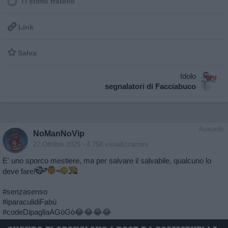
Ti stimo fratello

Link

Salva
Idolo
segnalatori di Facciabuco
Assurdo
NoManNoVip
27 Ottobre 2025
- 4.758 visualizzazioni
E' uno sporco mestiere, ma per salvare il salvabile, qualcuno lo
deve fare!
#senzasenso
#iparaculidiFabù
#codeDipagliaAGòGò😂😂😂😂