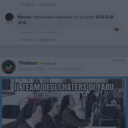
·
Ti stimo
·
Rispondi
Bociaa
:
Impossibile segnalare un tuo post 😂😂😂😂
😂😂
1
7 Settembre 2025 alle ore 23:10
·
Ti stimo
·
Rispondi
Vaccata
Thaimax
livello 12
25 Agosto 2025
- 3.971 visualizzazioni