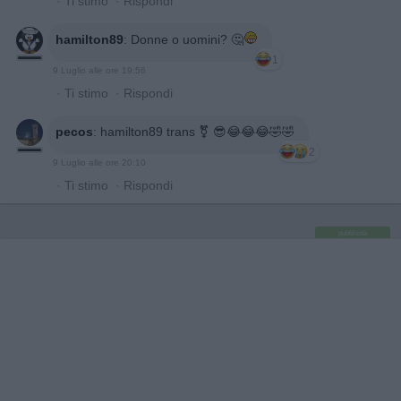
·
Ti stimo
·
Rispondi
hamilton89
:
Donne o uomini? 🤔
1
9 Luglio alle ore 19:56
·
Ti stimo
·
Rispondi
pecos
:
hamilton89 trans ⚧️ 😎😂😂😂🤣🤣
2
9 Luglio alle ore 20:10
·
Ti stimo
·
Rispondi
pubblicità