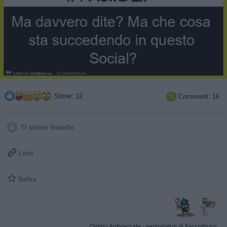
Stime: 12
Commenti: 16

Ti stimo fratello

Link

Salva
Omino Antivaccate
·
segnalatori di Facciabuco