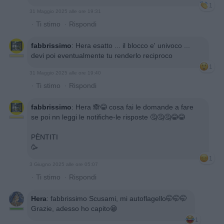
1
31 Maggio 2025 alle ore 19:31
·
Ti stimo
·
Rispondi
fabbrissimo
:
Hera esatto ... il blocco e' univoco ...
devi poi eventualmente tu renderlo reciproco
1
31 Maggio 2025 alle ore 19:40
·
Ti stimo
·
Rispondi
fabbrissimo
:
Hera 🙈😂 cosa fai le domande a fare
se poi nn leggi le notifiche-le risposte 🤔🤔🤔😂😂
PÈNTITI
🥳
1
3 Giugno 2025 alle ore 05:07
·
Ti stimo
·
Rispondi
Hera
:
fabbrissimo Scusami, mi autoflagello🤭🤭🤭
Grazie, adesso ho capito😁
1