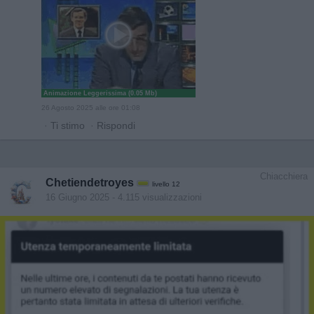
Animazione Leggerissima (0.05 Mb)
26 Agosto 2025 alle ore 01:08
·
Ti stimo
·
Rispondi
Chiacchiera
Chetiendetroyes
livello 12
16 Giugno 2025
- 4.115 visualizzazioni