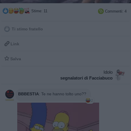
Stime: 11
Commenti: 4

Ti stimo fratello

Link

Salva
Idolo
segnalatori di Facciabuco
BBBESTIA
:
Te ne hanno tolto uno??
2