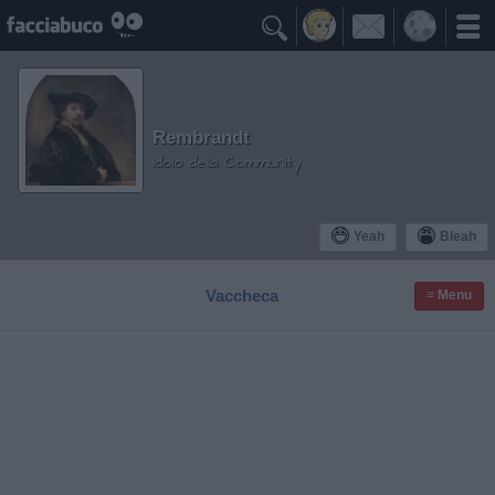

Rembrandt
Idolo della Community
Yeah
Bleah
Vaccheca
≡ Menu