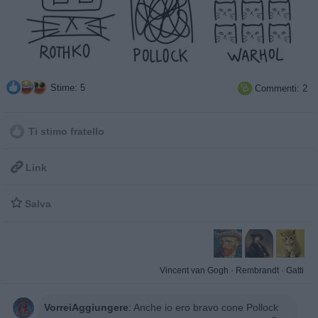
Stime: 5
Commenti: 2

Ti stimo fratello

Link

Salva
Vincent van Gogh
·
Rembrandt
·
Gatti
VorreiAggiungere
:
Anche io ero bravo cone Pollock