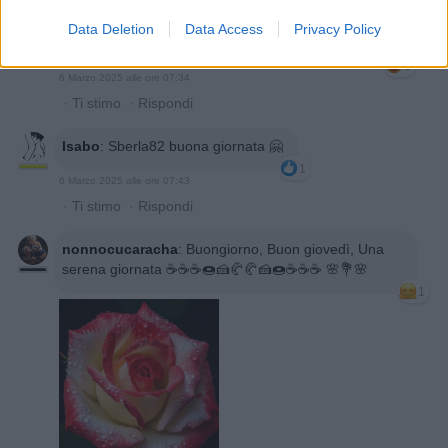
Data Deletion
Data Access
Privacy Policy
Bronsequerte
:
Epaminonda ArcadiNoè opprrbacco
1
6 Marzo 2025 alle ore 07:34
·
Ti stimo
·
Rispondi
Isabo
:
Sberla82 buona giornata 🤗
1
6 Marzo 2025 alle ore 07:43
·
Ti stimo
·
Rispondi
nonnocucaracha
:
Buongiorno, Buon giovedì, Una
serena giornata ☕☕☕🍩🍰🥐🥐🍰🍩☕☕☕ 🌸💐🌸
1