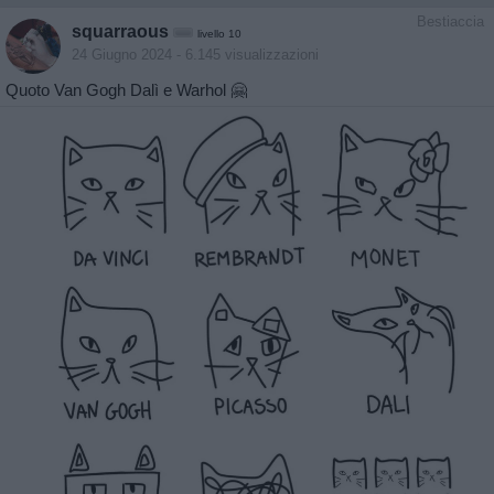
Bestiaccia
squarraous
livello 10
24 Giugno 2024
- 6.145 visualizzazioni
Quoto Van Gogh Dalì e Warhol 🤗