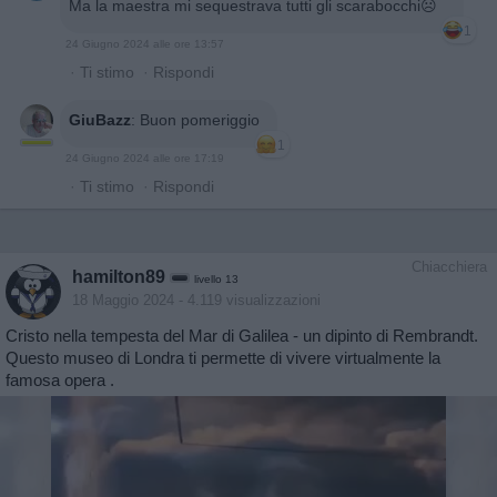
Ma la maestra mi sequestrava tutti gli scarabocchi☹️
1
24 Giugno 2024 alle ore 13:57
·
Ti stimo
·
Rispondi
GiuBazz
:
Buon pomeriggio
1
24 Giugno 2024 alle ore 17:19
·
Ti stimo
·
Rispondi
Chiacchiera
hamilton89
livello 13
18 Maggio 2024
- 4.119 visualizzazioni
Cristo nella tempesta del Mar di Galilea - un dipinto di Rembrandt.
Questo museo di Londra ti permette di vivere virtualmente la
famosa opera .