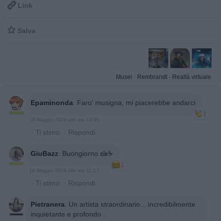

Link

Salva
Musei
·
Rembrandt
·
Realtà virtuale
Epaminonda
:
Faro' musigna, mi piacerebbe andarci
1
18 Maggio 2024 alle ore 10:45
·
Ti stimo
·
Rispondi
GiuBazz
:
Buongiorno 🍰☕️
1
18 Maggio 2024 alle ore 11:17
·
Ti stimo
·
Rispondi
Pietranera
:
Un artista straordinario... incredibilmente
inquietante e profondo .