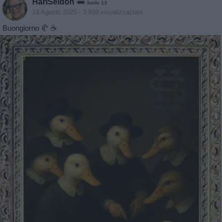
HariSeldon
livello 13
14 Agosto 2025
- 3.810 visualizzazioni
Buongiorno 🥐 ☕️