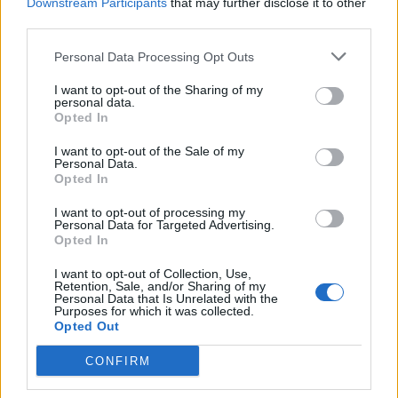
Downstream Participants
that may further disclose it to other
third parties.
Personal Data Processing Opt Outs
I want to opt-out of the Sharing of my
personal data.
Stime: 19
Commenti: 20

Opted In
I want to opt-out of the Sale of my
Personal Data.
Ti stimo fratella
Opted In
I want to opt-out of processing my

Link
Personal Data for Targeted Advertising.
Opted In

Salva
I want to opt-out of Collection, Use,
Retention, Sale, and/or Sharing of my
Personal Data that Is Unrelated with the
Purposes for which it was collected.
Opted Out
Rembrandt
·
Opere D'Arte
·
Donald Trump
·
Vladimir Putin
CONFIRM
Leggi i commenti precedenti...
