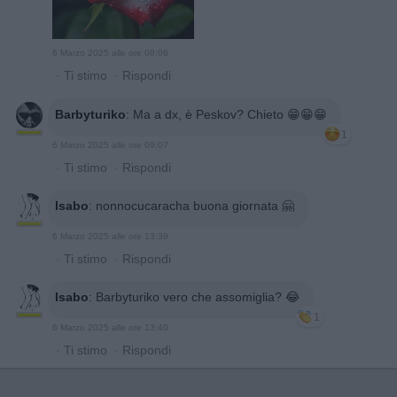
6 Marzo 2025 alle ore 08:06
·
Ti stimo
·
Rispondi
Barbyturiko
:
Ma a dx, è Peskov? Chieto 😁😁😁
1
6 Marzo 2025 alle ore 09:07
·
Ti stimo
·
Rispondi
Isabo
:
nonnocucaracha buona giornata 🤗
6 Marzo 2025 alle ore 13:39
·
Ti stimo
·
Rispondi
Isabo
:
Barbyturiko vero che assomiglia? 😂
1
6 Marzo 2025 alle ore 13:40
·
Ti stimo
·
Rispondi