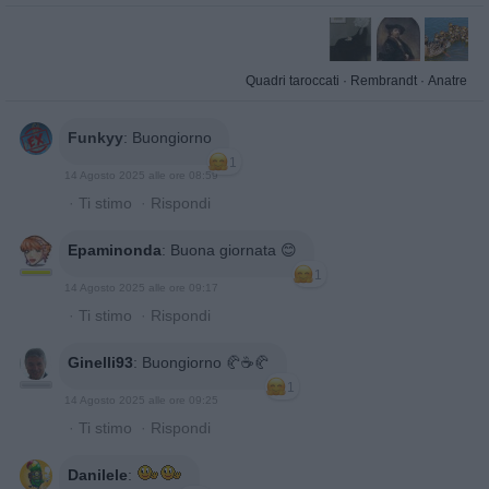
Quadri taroccati
·
Rembrandt
·
Anatre
Funkyy
:
Buongiorno
1
14 Agosto 2025 alle ore 08:59
·
Ti stimo
·
Rispondi
Epaminonda
:
Buona giornata 😊
1
14 Agosto 2025 alle ore 09:17
·
Ti stimo
·
Rispondi
Ginelli93
:
Buongiorno 🥐☕️🥐
1
14 Agosto 2025 alle ore 09:25
·
Ti stimo
·
Rispondi
Danilele
: