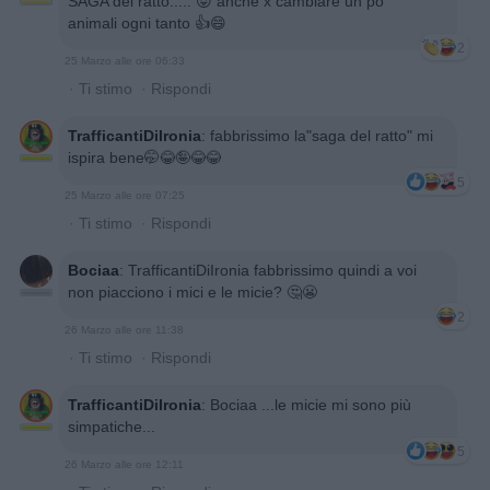
SAGA del ratto..... 😝 anche x cambiare un po'
animali ogni tanto 👍😄
2
25 Marzo alle ore 06:33
·
Ti stimo
·
Rispondi
TrafficantiDiIronia
:
fabbrissimo la"saga del ratto" mi
ispira bene🤭😂🤪😂😂
5
25 Marzo alle ore 07:25
·
Ti stimo
·
Rispondi
Bociaa
:
TrafficantiDiIronia fabbrissimo quindi a voi
non piacciono i mici e le micie? 🤔😬
2
26 Marzo alle ore 11:38
·
Ti stimo
·
Rispondi
TrafficantiDiIronia
:
Bociaa ...le micie mi sono più
simpatiche...
5
26 Marzo alle ore 12:11