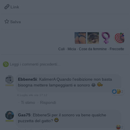

Link

Salva
Culi
·
Micia
·
Cose da femmine
·
Freccette
Leggi i commenti precedenti...

EbbeneSi
:
KalimerA Quando l'esibizione non basta
bisogna mettere lampeggianti e sonoro 😂
2
4 Luglio alle ore 17:12
·
Ti stimo
·
Rispondi
Gas75
:
EbbeneSi per il sonoro va bene qualche
puzzetta del gatto?
2