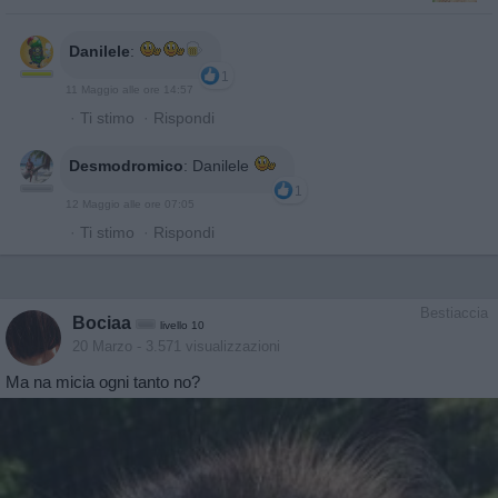
Danilele
:
1
11 Maggio alle ore 14:57
·
Ti stimo
·
Rispondi
Desmodromico
:
Danilele
1
12 Maggio alle ore 07:05
·
Ti stimo
·
Rispondi
Bestiaccia
Bociaa
livello 10
20 Marzo
- 3.571 visualizzazioni
Ma na micia ogni tanto no?