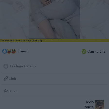
Animazione Peso Moderato (0.64 Mb)
Stime: 5
Commenti: 2

Ti stimo fratello

Link

Salva
Idolo
Micia