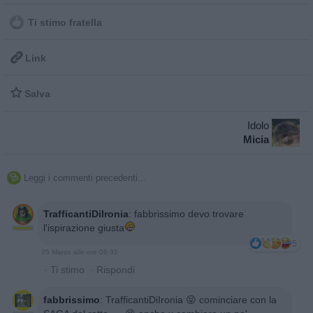
Ti stimo fratella

Link

Salva
Idolo
Micia
Leggi i commenti precedenti...

TrafficantiDiIronia
:
fabbrissimo devo trovare
l'ispirazione giusta
5
25 Marzo alle ore 06:31
·
Ti stimo
·
Rispondi
fabbrissimo
:
TrafficantiDiIronia 😝 cominciare con la