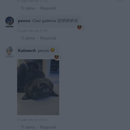
4 Luglio alle ore 17:15
·
Ti stimo
·
Rispondi
pecos
:
Ciao gattona 😉🤣🤣🤣🫢
1
4 Luglio alle ore 23:05
·
Ti stimo
·
Rispondi
KalimerA
:
pecos
1
4 Luglio alle ore 23:25
·
Ti stimo
·
Rispondi