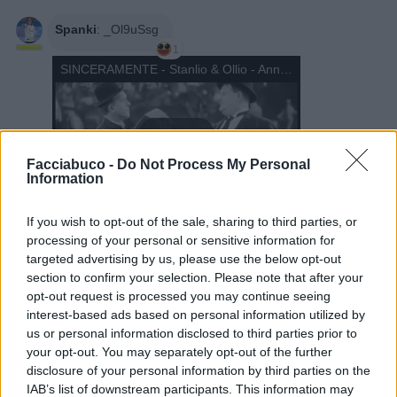
Spanki
:
_Ol9uSsg
1
SINCERAMENTE - Stanlio & Ollio - Annalisa (La situazione sfuggita di mano)
Facciabuco -
Do Not Process My Personal
Information
If you wish to opt-out of the sale, sharing to third parties, or
processing of your personal or sensitive information for
4 Luglio alle ore 23:33
targeted advertising by us, please use the below opt-out
·
Ti stimo
·
Rispondi
section to confirm your selection. Please note that after your
opt-out request is processed you may continue seeing
KalimerA
:
Spanki 🎵 quando 🎵 quando 🎵 quando 🎵
interest-based ads based on personal information utilized by
....è ora di andare a nanna ...
us or personal information disclosed to third parties prior to
Ciau neh, 👋 a domani 😊
your opt-out. You may separately opt-out of the further
1
disclosure of your personal information by third parties on the
4 Luglio alle ore 23:59
IAB’s list of downstream participants. This information may
·
Ti stimo
·
Rispondi