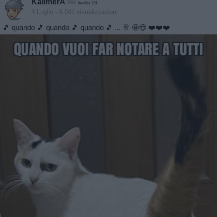
KalimerA
livello 10
4 Luglio
- 6.041 visualizzazioni
🎵 quando 🎵 quando 🎵 quando 🎵 ... 🥂 🤩😍 ❤️❤️❤️