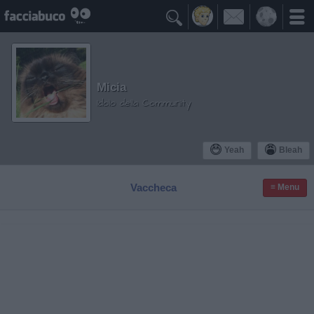

Micia
Idolo della Community
Yeah
Bleah
Vaccheca
≡ Menu