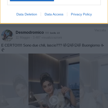
Data Deletion
Data Access
Privacy Policy
Vaccata
Desmodromico
livello 10
11 Maggio
- 3.487 visualizzazioni
E CERTO!!!!! Sono due chili, lascio??? 🤣😜🤣😜🤣 Buongiorno ☕️
🥐